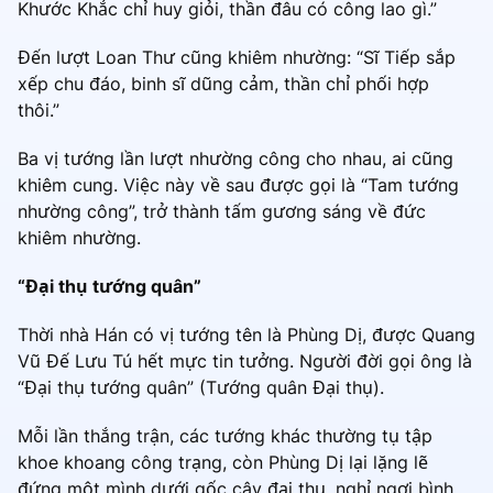
Khước Khắc chỉ huy giỏi, thần đâu có công lao gì.”
Đến lượt Loan Thư cũng khiêm nhường: “Sĩ Tiếp sắp
xếp chu đáo, binh sĩ dũng cảm, thần chỉ phối hợp
thôi.”
Ba vị tướng lần lượt nhường công cho nhau, ai cũng
khiêm cung. Việc này về sau được gọi là “Tam tướng
nhường công”, trở thành tấm gương sáng về đức
khiêm nhường.
“Đại thụ tướng quân”
Thời nhà Hán có vị tướng tên là Phùng Dị, được Quang
Vũ Đế Lưu Tú hết mực tin tưởng. Người đời gọi ông là
“Đại thụ tướng quân” (Tướng quân Đại thụ).
Mỗi lần thắng trận, các tướng khác thường tụ tập
khoe khoang công trạng, còn Phùng Dị lại lặng lẽ
đứng một mình dưới gốc cây đại thụ, nghỉ ngơi bình