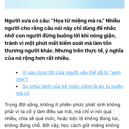
Người xưa có câu: “Họa từ miệng mà ra.” Nhiều
người cho rằng câu nói này chỉ dùng để nhắc
nhở con người đừng buông lời khi nóng giận,
tránh vì một phút mất kiểm soát mà làm tổn
thương người khác. Nhưng trên thực tế, ý nghĩa
của nó rộng hơn rất nhiều.
Vì sao lòng tốt của người yếu thế dễ bị “xem
nhẹ”?
Sự phúc lành của kẻ ngốc cũng là do tu luyện
mà có
Trong đời sống, không ít phiền phức phát sinh không
phải vì ta cố ý làm điều sai trái, mà chỉ vì nói quá
nhiều, chia sẻ quá mức, hoặc bộc lộ không đúng lúc,
không đúng chỗ. Bởi vậy, học cách giữ miệng không