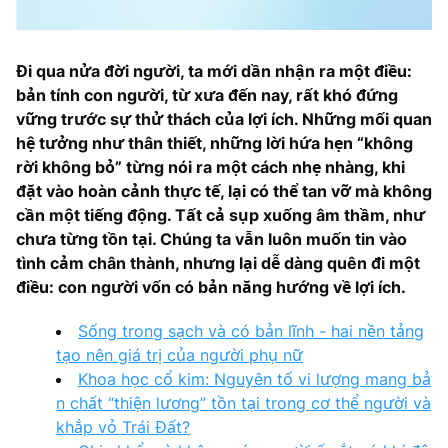
Đi qua nửa đời người, ta mới dần nhận ra một điều:
bản tính con người, từ xưa đến nay, rất khó đứng
vững trước sự thử thách của lợi ích. Những mối quan
hệ tưởng như thân thiết, những lời hứa hẹn “không
rời không bỏ” từng nói ra một cách nhẹ nhàng, khi
đặt vào hoàn cảnh thực tế, lại có thể tan vỡ mà không
cần một tiếng động. Tất cả sụp xuống âm thầm, như
chưa từng tồn tại. Chúng ta vẫn luôn muốn tin vào
tình cảm chân thành, nhưng lại dễ dàng quên đi một
điều: con người vốn có bản năng hướng về lợi ích.
Sống trong sạch và có bản lĩnh - hai nền tảng
tạo nên giá trị của người phụ nữ
Khoa học cổ kim: Nguyên tố vi lượng mang bả
n chất “thiện lương” tồn tại trong cơ thể người và
khắp vỏ Trái Đất?