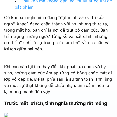
Chịu khổ mà không oán, người ấy ắt có khí độ
bất phàm
Có khi bạn nghĩ mình đang “đặt mình vào vị trí của
người khác”, đang chân thành với họ, nhưng thực ra,
trong mắt họ, bạn chỉ là nơi để trút bỏ cảm xúc. Bạn
trân trọng những người từng kề vai sát cánh, nhưng
có thể, đó chỉ là sự trùng hợp tạm thời về nhu cầu và
lợi ích giữa hai bên.
Khi cán cân lợi ích thay đổi, khi phải lựa chọn và hy
sinh, những cảm xúc ấm áp từng có bỗng chốc mất đi
lớp vỏ đẹp đẽ. Để lại phía sau là sự tính toán lạnh lùng
và một sự thật không dễ chấp nhận: tình cảm, hóa ra
lại mong manh đến vậy.
Trước mặt lợi ích, tình nghĩa thường rất mỏng