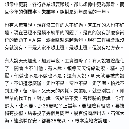
想像中更窮，各行各業想要賺錢，卻比想像中更為艱難，而
且今年的
倒閉率
、
失業率
，絕對是近年最高的一年。
也有人無奈說，現在沒工作的人不好過，有工作的人也不好
過，現在已經不是躺不躺平的問題了，是真的沒有那麼多崗
位的問題了。AI這一波衝擊越來越激烈，現在工作機會說沒
有就沒有，不是大家不想上班，是想上班，但沒有地方去。
有人說天天加班，加到半夜，工資還降了；有人說被邊緣化
了，開會也不叫他；有人說，領導天天情緒勒索、精神打
壓，他做也不是不做也不是；還有人說，明天就要被約談
了，不知道怎麼辦，走也不是，留也不是，走了呢，怕找不
到工作，留下嘛，又天天的內耗。失業呢，就更別提了，剛
畢業的找工作，對方說，沒經驗不要，有經驗的就說，你年
齡大，也不要。那35歲呢？正當年，要經驗有經驗，要技
術有技術，結果投了幾個月簡歷，幾百份簡歷出去，石沉大
海，連應聘保安，都要35歲以下，根本沒地方說理。