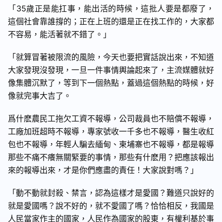
「35歲正是能扛事，能出活的時候，這批人要是都廢了，
這個社會靠誰撐的；正在上班的還是正在找工作的，大家都
不容易，能活著就不錯了。」
「就算冒著被限流的風險，今天也要把實話說出來，不知道
大家發現沒發現，一旦一件事情輿論起來了，主流媒體就好
像集體沉默了，等到下一個熱點，蓋過這個熱點的時候，好
像就完事大吉了。
爲什麽農民工拖欠工資不報導，公司裁員也不賠償不報導，
工廠加班超時不報導，專家號收一千多也不報導，醫生收紅
包也不報導，年輕人騙去緬甸、柬埔寨也不報導，都是報導
那些不痛不癢無關緊要的事情，那些有什麽用？把應該報出
來的報導出來，才是你們應盡的責任！大家說對嗎？」
「動不動就封殺、禁言，認為這樣才是愛國？難道只說好的
就是愛國嗎？說不好的，就不愛國了嗎？恰恰相反，我國是
人民當家作主的國家，人民作為國家的股東，有權利基於事