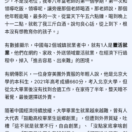
少，不是沒地位；我零八年當老師的第一個學期，第一次和
領導吃飯，領導呢，讓旁邊那個老師喝酒。那老師說，那個
他年輕能喝，最多的一次，從當天下午五六點鐘，喝到晚上
十一二點，就乾了我三斤白酒。說句良心話，從上到下，根
本沒有想教育你的孩子。」
有數據顯示，中國每2個城鎮就業者中，就有1人是
靈活就
業
，他們在網約、家政、外送領域靈活就業，在經濟下行過
程中，掉入「進去容易、出來難」的困境。
有網傳影片，一位身穿美團外賣服的年輕人說，他是北京大
學的本科生，2021年高考成績660分，考入北京大學，但
從北大畢業後沒有找到合適工作，在家待了半年，整天睡不
著覺，最後選擇送外賣。
隨著中國經濟持續放緩，大學畢業生就業越來越難，曾有人
大代表「鼓勵高校畢業生返鄉創業」，但遭到外界質疑，吐
槽「這不就是就業不行，自由創業」、「沒點家底拿啥創