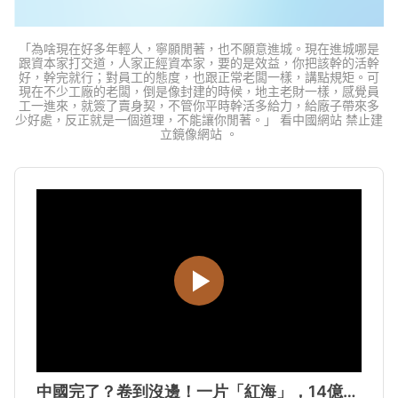
「為啥現在好多年輕人，寧願閒著，也不願意進城。現在進城哪是
跟資本家打交道，人家正經資本家，要的是效益，你把該幹的活幹
好，幹完就行；對員工的態度，也跟正常老闆一樣，講點規矩。可
現在不少工廠的老闆，倒是像封建的時候，地主老財一樣，感覺員
工一進來，就簽了賣身契，不管你平時幹活多給力，給廠子帶來多
少好處，反正就是一個道理，不能讓你閒著。」 看中國網站 禁止建
立鏡像網站 。