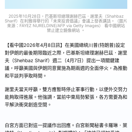
2025年10月28日，巴基斯坦總理謝赫巴茲．謝里夫（Shahbaz
Sharif）在利雅得舉行的「未來投資倡議」會議上發表講話。（圖片
來源：FAYEZ NURELDINE/AFP via Getty Images） 看中國網站
禁止建立鏡像網站 。
【看中國2026年4月8日訊】在美國總統川普(特朗普)設定
對伊朗的最後期限臨近之際，巴基斯坦總理謝赫巴茲．謝里
夫（Shehbaz Sharif）週二（4月7日）提出一項關鍵建
議，呼籲美國與伊朗同意實施為期兩週的全面停火，為推動
和平談判爭取時間。
謝里夫當天呼籲，雙方應暫時停止軍事行動，以便外交努力
能夠取得進展。他強調，當前中東局勢緊張，各方需要為和
平解決衝突創造空間。
白宮方面已對這一提議作出回應。白宮新聞秘書卡羅琳．萊