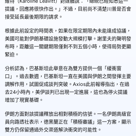
維特（Karoline Leavitt）對媒體說：「總統已經知悉這一
提議，回應將很快作出。」不過，目前尚不清楚川普是否會
接受延長最後期限的請求。
根據此前設定的時間表，如果在限定期限內未能達成協議，
美國可能對伊朗基礎設施發動大規模打擊。謝里夫的聲明發
布時，距離這一關鍵期限僅剩不到五個小時，使得局勢更顯
緊迫。
分析認為，巴基斯坦此舉意在為雙方提供一個「緩衝窗
口」。過去數週，巴基斯坦一直在美國與伊朗之間發揮主要
調解作用，試圖促成談判突破。Axios此前報導指出，在過
去24小時內，美伊談判已出現一定進展，這也為停火提議
增加了現實基礎。
伊朗方面對該提議釋放出相對積極的信號。一名伊朗高級官
員向路透社表示，德黑蘭正在「積極審議」這一方案，顯示
雙方仍保留通過外交渠道解決衝突的可能性。