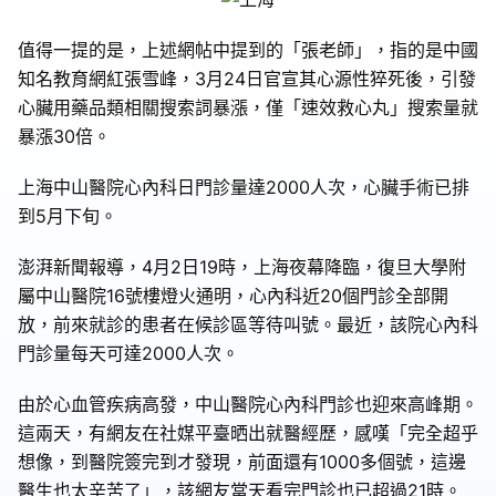
值得一提的是，上述網帖中提到的「張老師」，指的是中國
知名教育網紅張雪峰，3月24日官宣其心源性猝死後，引發
心臟用藥品類相關搜索詞暴漲，僅「速效救心丸」搜索量就
暴漲30倍。
上海中山醫院心內科日門診量達2000人次，心臟手術已排
到5月下旬。
澎湃新聞報導，4月2日19時，上海夜幕降臨，復旦大學附
屬中山醫院16號樓燈火通明，心內科近20個門診全部開
放，前來就診的患者在候診區等待叫號。最近，該院心內科
門診量每天可達2000人次。
由於心血管疾病高發，中山醫院心內科門診也迎來高峰期。
這兩天，有網友在社媒平臺晒出就醫經歷，感嘆「完全超乎
想像，到醫院簽完到才發現，前面還有1000多個號，這邊
醫生也太辛苦了」，該網友當天看完門診也已超過21時。