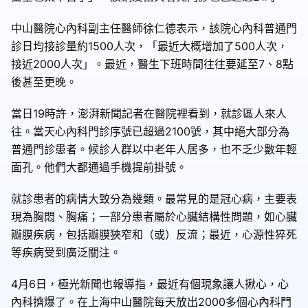
中山醫院心內科副主任醫師徐仁德表示，該院心內科普通門
診日均接診量約1500人次，「最近大概增加了500人次，
接近2000人次」。最近，醫生下班時間往往要延至7、8點
後甚至更晚。
當日19時許，澎湃新聞記者在醫院裡看到，就診區人來人
往。當天心內科門診序號已超過2100號，其中絕大部分為
普通門診患者。候診人群以中老年人居多，也不乏少數年輕
面孔。他們大都通過手機提前掛號。
就診患者的病情大致分為幾類。最常見的是冠心病，主要表
現為胸悶、胸痛；一部分患者屬於心臟結構性問題，如心臟
瓣膜疾病，包括瓣膜狹窄和（或）反流；最近，心源性猝死
等疾病受到廣泛關注。
4月6日，極光新聞也報導指，最近有個現象讓人揪心，心
內科擠爆了。在上海中山醫院每天放出2000多個心內科門