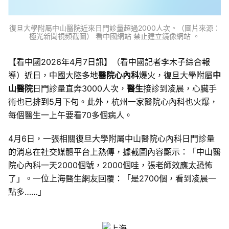
復旦大學附屬中山醫院近來日門診量超過2000人次。（圖片來源：
極光新聞視頻截圖） 看中國網站 禁止建立鏡像網站 。
【看中國2026年4月7日訊】（看中國記者李木子綜合報
導）近日，中國大陸多地
醫院心內科
爆火，復旦大學附屬
中
山醫院
日門診量直奔3000人次，
醫生
接診到凌晨，心臟手
術也已排到5月下旬。此外，杭州一家醫院心內科也火爆，
每個醫生一上午要看70多個病人。
4月6日，一張相關復旦大學附屬中山醫院心內科日門診量
的消息在社交媒體平台上熱傳，據截圖內容顯示：「中山醫
院心內科一天2000個號，2000個哇，張老師效應太恐怖
了」。一位上海醫生網友回覆：「是2700個，看到凌晨一
點多……」