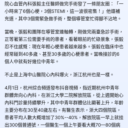
院心血管內科張毅主任醫師做完手術發了一條朋友圈：「一
小時來了6個心梗，3個STEMI，這一波很密集！」他還補
充道，其中3個需緊急做手術，整個導管室忙得腳不沾地。
當晚，張毅和團隊在導管室連軸轉，剛做完兩臺急診手術，
正等著第三位需要手術的患者，看著眼前的忙碌景象，張毅
忍不住感慨：現在年輕心梗患者越來越多。張毅在臨床中也
經常碰到40多歲、甚至30多歲的心梗患者。當晚接診的6
個人中就有好幾位中青年。
不止是上海中山醫院心內科爆火，浙江杭州也是一樣。
4月1日，杭州綜合頻道發布抖音視頻，指近期杭州中青年
群體奔向心內科，在浙江大學二院解放院區，從上週開始心
內科門診量持續攀升，其中中青年群體佔比顯著上升，年齡
主要分布在30至40歲左右。有醫生表示，浙大四個院區，
患者平均人數大概增加了30%--40%，解放院區一早上就挂
出300個普通號，一個醫生一個上午要看大概70—80個病