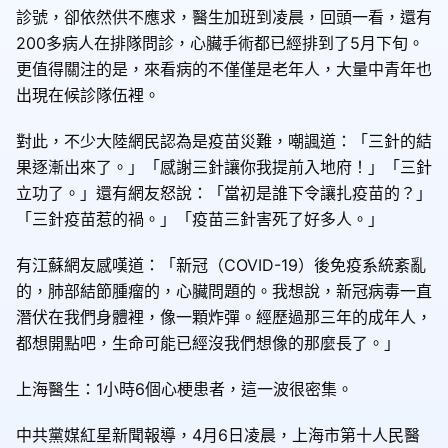
診號，卻依然供不應求，醫生加班到凌晨，回頭一看，還有
200多病人在排隊問診，心臟手術都已經排到了5月下旬。
更值得關注的是，來看病的不僅僅是老年人，大量中青年也
出現在候診隊伍裡。
對此，不少大陸網民認為是疫苗災難，嘲諷道：「三針的結
果逐漸出來了。」「感謝三針讓你我提前入地府！」「三針
立功了。」還有網友怒說：「當初是誰下令讓扎疫苗的？」
「三針疫苗惹的禍。」「疫苗三針害死了好多人。」
有江蘇網友感嘆道：「新冠（COVID-19）後免疫系統紊亂
的，肺部結節腫瘤的，心臟問題的。我想說，新冠病毒一直
潛伏在我們身體裡，像一顆炸彈。經歷過那三年的成年人，
都想開點吧，生命可能已經沒我們想像的那麼長了。」
上海醫生：1小時6個心梗患者，這一波很密集。
中共黨媒紅星新聞報導，4月6日凌晨，上海市第十人民醫