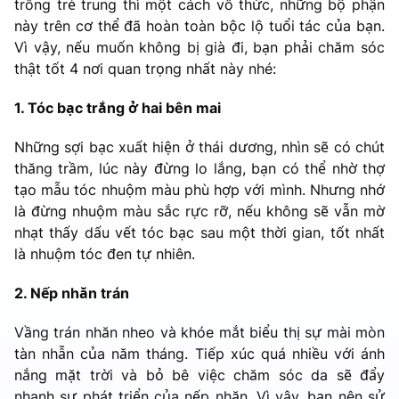
trông trẻ trung thì một cách vô thức, những bộ phận
này trên cơ thể đã hoàn toàn bộc lộ tuổi tác của bạn.
Vì vậy, nếu muốn không bị già đi, bạn phải chăm sóc
thật tốt 4 nơi quan trọng nhất này nhé:
1. Tóc bạc trắng ở hai bên mai
Những sợi bạc xuất hiện ở thái dương, nhìn sẽ có chút
thăng trầm, lúc này đừng lo lắng, bạn có thể nhờ thợ
tạo mẫu tóc nhuộm màu phù hợp với mình. Nhưng nhớ
là đừng nhuộm màu sắc rực rỡ, nếu không sẽ vẫn mờ
nhạt thấy dấu vết tóc bạc sau một thời gian, tốt nhất
là nhuộm tóc đen tự nhiên.
2. Nếp nhăn trán
Vầng trán nhăn nheo và khóe mắt biểu thị sự mài mòn
tàn nhẫn của năm tháng. Tiếp xúc quá nhiều với ánh
nắng mặt trời và bỏ bê việc chăm sóc da sẽ đẩy
nhanh sự phát triển của nếp nhăn. Vì vậy, bạn nên sử