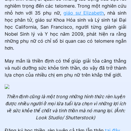
nghiêm trọng đến các telomere. Trong một nghiên cứu
nhỏ hơn với 35 phụ nữ,
giáo sư Elizabeth
, nhà sinh
học phân tử, giáo sư Khoa Hóa sinh và Lý sinh tại Đại
học California, San Francisco, người từng giành giải
Nobel Sinh lý và Y học năm 2009, phát hiện ra rằng
những phụ nữ có chỉ số bi quan cao có telomere ngắn
hơn.
May mắn là thiền định có thể giúp giải tỏa căng thẳng
và nuôi dưỡng sức khỏe tinh thần, do vậy đã trở thành
lựa chọn của nhiều chị em phụ nữ trên khắp thế giới.
Thiền định cũng là một trong những hình thức rèn luyện
được nhiều người ở mọi lứa tuổi lựa chọn vì những lợi ích
về sức khỏe thể chất và tinh thần mà nó mang lại. (Ảnh:
Look Studio/ Shutterstock)
Đăng ký học thiền, rèn luyện cả tâm lẫn thân
tại đây.