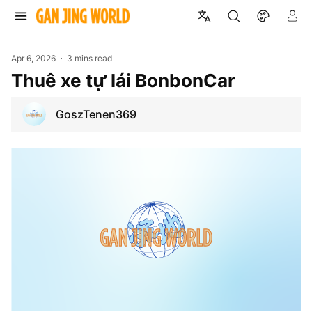
Apr 6, 2026
3 mins read
Thuê xe tự lái BonbonCar
GoszTenen369