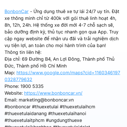
BonbonCar
- Ứng dụng thuê xe tự lái 24/7 uy tín. Đặt
xe thông minh chỉ từ 400k với gói thuê linh hoạt 4h,
8h, 12h, 24h. Hệ thống xe đời mới 4-7 chỗ sạch sẽ,
bảo dưỡng định kỳ, thủ tục nhanh gọn qua App. Truy
cập ngay website để nhận ưu đãi và trải nghiệm dịch
vụ tiện lợi, an toàn cho mọi hành trình của bạn!
Thông tin liên hệ:
Địa chỉ: 69 Đường B4, An Lợi Đông, Thành phố Thủ
Đức, Thành phố Hồ Chí Minh
Map:
https://www.google.com/maps?cid=1160346197
0328779632
Phone: 1900 5335
Website:
https://www.bonboncar.vn/
Email: marketing@bonboncar.vn
#bonboncar #thuexetulai #thuexetulaihcm
#thuexetulaidanang #thuexetulaihanoi
#thuexetulaitphcm #ungdungthuexe
#thuexetulaikhanhhoa #thuexetulaidalat