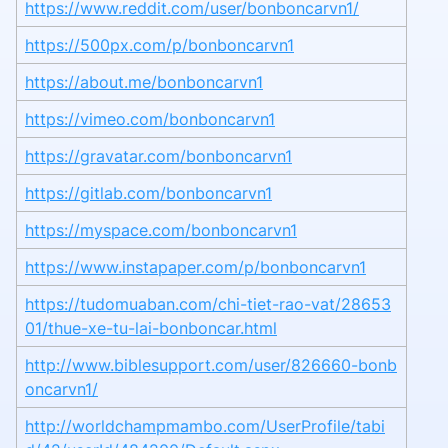
https://www.reddit.com/user/bonboncarvn1/
https://500px.com/p/bonboncarvn1
https://about.me/bonboncarvn1
https://vimeo.com/bonboncarvn1
https://gravatar.com/bonboncarvn1
https://gitlab.com/bonboncarvn1
https://myspace.com/bonboncarvn1
https://www.instapaper.com/p/bonboncarvn1
https://tudomuaban.com/chi-tiet-rao-vat/28653
01/thue-xe-tu-lai-bonboncar.html
http://www.biblesupport.com/user/826660-bonb
oncarvn1/
http://worldchampmambo.com/UserProfile/tabi