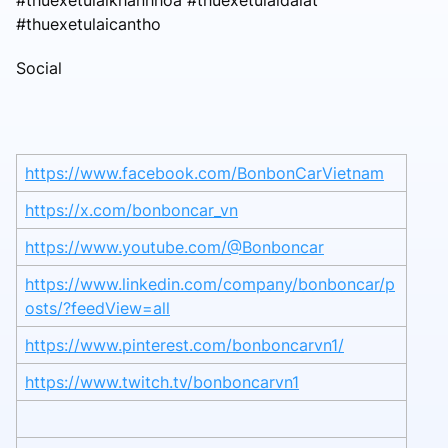
#thuexetulaicantho
Social
https://www.facebook.com/BonbonCarVietnam
https://x.com/bonboncar_vn
https://www.youtube.com/@Bonboncar
https://www.linkedin.com/company/bonboncar/p
osts/?feedView=all
https://www.pinterest.com/bonboncarvn1/
https://www.twitch.tv/bonboncarvn1