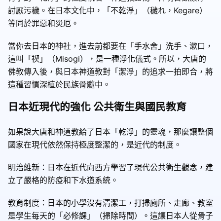
討厭污穢。在日本文化中，「不乾淨」（穢れ，Kegare）
等同於罪惡和災厄。
當你去日本的神社，進去前都要在「手水舍」洗手、漱口，
這叫「禊」（Misogi），是一種淨化儀式。所以，大唐的
佛教傳入後，與日本神道教對「潔淨」的追求一拍即合，將
這種習慣深植於民族骨髓中。
日本近現代的強化 公共衛生與國民教育
如果說大唐和神道教給了日本「乾淨」的靈魂，那麼讓整個
國家在現代依然保持極度整潔的，是近代的制度。
明治維新：日本在近代向西方學習了現代公共衛生觀念，建
立了嚴格的防疫和下水道系統。
教育制度：日本的小學沒有清潔工，打掃廁所、走廊、教室
是學生每天的「必修課」（掃除時間）。這讓日本人從骨子