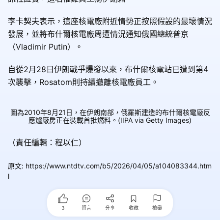
李卡契夫表示，這座核電廠附近情勢正按照假設的最壞情況
發展，並將布什爾核電廠周遭情況通知俄國總統普京
（Vladimir Putin）。
自從2月28日伊朗戰爭爆發以來，布什爾核電站已遭到第4
次襲擊，Rosatom則持續撤離核電廠員工。
圖為2010年8月21日，在伊朗南部，俄羅斯建造的布什爾核電廠反
應爐廠房正在裝載首批燃料。(IIPA via Getty Images)
（責任編輯：程以仁）
原文
:
https://www.ntdtv.com/b5/2026/04/05/a104083344.htm
l
3
留言
分享
收藏
檢舉