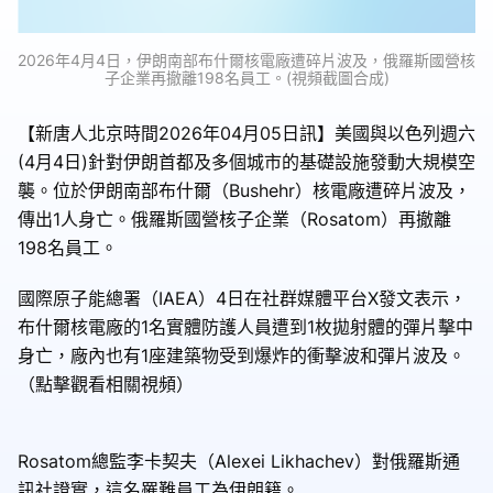
2026年4月4日，伊朗南部布什爾核電廠遭碎片波及，俄羅斯國營核
子企業再撤離198名員工。(視頻截圖合成)
【新唐人北京時間2026年04月05日訊】美國與以色列週六
(4月4日)針對伊朗首都及多個城市的基礎設施發動大規模空
襲。位於伊朗南部布什爾（Bushehr）核電廠遭碎片波及，
傳出1人身亡。俄羅斯國營核子企業（Rosatom）再撤離
198名員工。
國際原子能總署（IAEA）4日在社群媒體平台X發文表示，
布什爾核電廠的1名實體防護人員遭到1枚拋射體的彈片擊中
身亡，廠內也有1座建築物受到爆炸的衝擊波和彈片波及。
（點擊觀看相關視頻）
Rosatom總監李卡契夫（Alexei Likhachev）對俄羅斯通
訊社證實，這名罹難員工為伊朗籍。