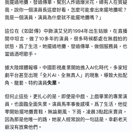
我擺過地攤，發過傳單，幫別人炸過爆米花，總有人在質疑
我，說你一個演員長這麼好看，怎麼可能會出來擺地攤呢？
我是一個演員，演員為什麼就不能擺地攤嗎？」
這位在《如懿傳》中飾演艾兒的1994年出生姑娘，在直播
間中坦言，做了10多年的演員，很多時候都處在無戲拍的
狀態，爲了生活，她擺過地攤、發過傳單、做個服務員，也
當過酒吧歌手。
據大陸媒體報導，中國影視產業開始進入AI化時代，多家短
劇平台甚至出現「全片AI、全無真人」的現象，導致大批配
角、龍套、特約演員
失業
。
但何止這些，更扎心的是，即便是中戲、上戲畢業的專業演
員，也面臨全面失業。演員馬率事後感嘆，爲了生活，他從
零開始擺地攤賣鞋，無論颳風、下雨，凌晨3點起床賣貨，
因為那是他唯一的路，她家人經常說的一句話是，幸虧老天
爺沒有放棄他們。