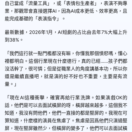
自己當成「流量工具」，或「表情包生產者」，表演不夠專
業，那觀眾會直接選擇AI，因為AI成本更低、效率更高，且
能完成基礎的「表演指令」。
最新數據，2026年1月，AI短劇的占比由去年7%大幅上升
到38%。
「我們這行就一點門檻都沒有嘛，你懂我那個憤怒嗎，懂心
裡都明白。這個行業現在什麼德行，真的已經……孩子們都
沒活幹了，很可憐；但是從職業人的角度講基本功，所以你
還是繼續直播吧，就是演的好不好也不重要，主要是有流
量。」
「現在AI這種衝擊，確實再給行業洗牌。如果演戲OK的
話，他們是可以去面試橫屏的呀，橫屏越來越多，這個我不
知道，我沒有問他們，他們一直接的都是竪屏的。我現在可
算知道，什麽樣的演員在焦慮了。焦慮是因爲他們只演過竪
屏，現在竪屏雖然少，但橫屏的變多了，他們可以去面試橫