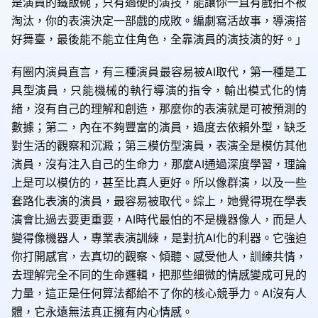
是演員的鐵飯碗；只有過硬的演技，能讓你一直有戲拍不被
淘汰，你的表演決定一部戲的成敗。編劇寫活故事，導演搭
好舞臺，最後能不能立住角色，全靠演員的演技演的好。」
有圈内演員直言，有三種演員最容易被AI取代，第一種是工
具型演員，只能機械的執行導演的指令，輸出模式化的情
緒，沒有自己的理解和創造，那麼你的表演就是可被預測的
數據；第二，內在不夠豐富的演員，過度去依賴外型，缺乏
對生活的觀察和沉澱；第三模仿型演員，表演全是模仿其他
演員，沒有注入自己的生命力，那麼AI通過深度學習，理論
上是可以模仿的，甚至比真人更好。所以像群演，以及一些
套路化表演的演員，最容易被取代。綜上，她覺得現在學表
演會比過去要更重要，AI時代最怕的不是機器像人，而是人
變得像機器人，專業表演訓練，是對抗AI化的利器。它強迫
你打開感官，去真切的觀察、傾聽、感受他人，訓練共情，
去理解完全不同的生命邏輯，把那些細微的情感變成可見的
力量，這正是任何算法都給不了你的核心競爭力。AI沒有人
體，它永遠無法真正擁有内心情感。