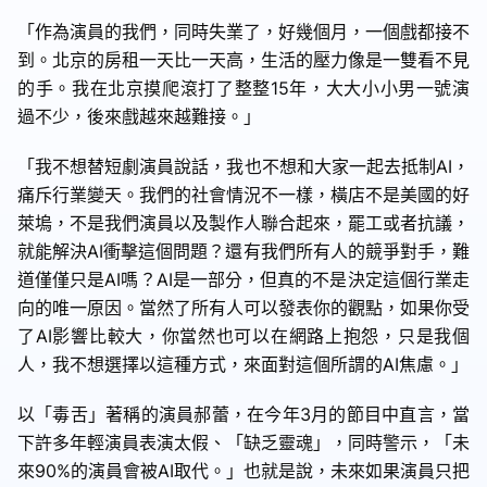
「作為演員的我們，同時失業了，好幾個月，一個戲都接不
到。北京的房租一天比一天高，生活的壓力像是一雙看不見
的手。我在北京摸爬滾打了整整15年，大大小小男一號演
過不少，後來戲越來越難接。」
「我不想替短劇演員說話，我也不想和大家一起去抵制AI，
痛斥行業變天。我們的社會情況不一樣，橫店不是美國的好
萊塢，不是我們演員以及製作人聯合起來，罷工或者抗議，
就能解決AI衝擊這個問題？還有我們所有人的競爭對手，難
道僅僅只是AI嗎？AI是一部分，但真的不是決定這個行業走
向的唯一原因。當然了所有人可以發表你的觀點，如果你受
了AI影響比較大，你當然也可以在網路上抱怨，只是我個
人，我不想選擇以這種方式，來面對這個所謂的AI焦慮。」
以「毒舌」著稱的演員郝蕾，在今年3月的節目中直言，當
下許多年輕演員表演太假、「缺乏靈魂」，同時警示，「未
來90%的演員會被AI取代。」也就是說，未來如果演員只把