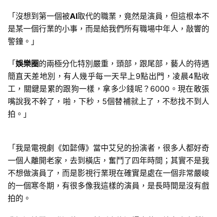
「沒想到第一個被
AI
取代的職業，竟然是演員，但這根本不
是某一個行業的小事，而是給我們所有職場中年人，敲響的
警鐘。」
「
娛樂圈
的兩極分化特別嚴重，頭部，跟尾部，藝人的待遇
簡直天差地別，有人幾乎每一天早上9點出門，凌晨4點收
工，關鍵是累的跟狗一樣，拿多少錢呢？6000。現在敢張
嘴說我不幹了，啪，下秒，5個替補就上了，不愁找不到人
拍。」
「我是電視劇《如懿傳》當中艾兒的扮演者，很多人都好奇
一個人離開老家，去到橫店，奮鬥了四年時間；其實不是我
不想做演員了，而是影視行業現在確實是處在一個非常嚴峻
的一個寒冬期，有很多像我這樣的演員，是長時間是沒有戲
拍的。