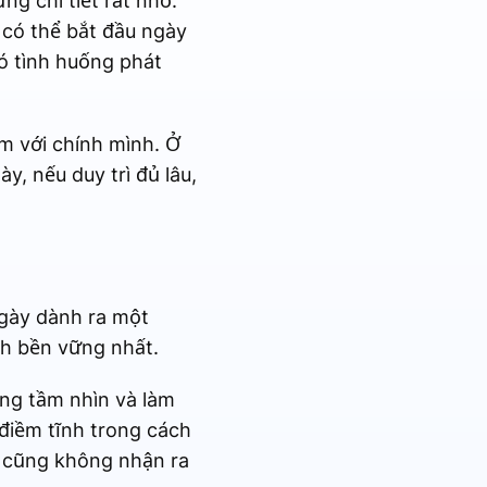
g chi tiết rất nhỏ.
 có thể bắt đầu ngày
có tình huống phát
ệm với chính mình. Ở
, nếu duy trì đủ lâu,
gày dành ra một
ch bền vững nhất.
ộng tầm nhìn và làm
điềm tĩnh trong cách
n cũng không nhận ra