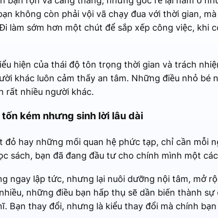
 bận rộn và căng thẳng, nhưng gốc rễ lại nằm ở nhữn
ạn không còn phải vội vã chạy đua với thời gian, mà
. Đi làm sớm hơn một chút để sắp xếp công việc, khi 
iểu hiện của thái độ tôn trọng thời gian và trách nhi
ời khác luôn cảm thấy an tâm. Những điều nhỏ bé này
 rất nhiều người khác.
tốn kém nhưng sinh lời lâu dài
 đỏ hay những mối quan hệ phức tạp, chỉ cần mỗi n
đọc sách, bạn đã đang đầu tư cho chính mình một cá
g ngay lập tức, nhưng lại nuôi dưỡng nội tâm, mở r
nhiều, những điều bạn hấp thụ sẽ dần biến thành sự 
hĩ. Bạn thay đổi, nhưng là kiểu thay đổi mà chính bạ