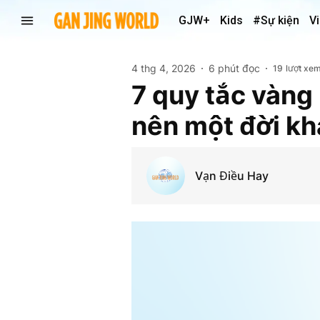
GJW+
Kids
#Sự kiện
V
4 thg 4, 2026
6 phút đọc
19
lượt xe
7 quy tắc vàng
nên một đời kh
Vạn Điều Hay