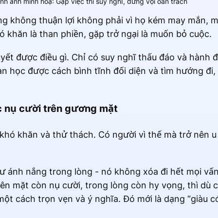
nh ảnh minh hoạ: Gặp việc thì suy nghĩ, đừng vội oán trách
g không thuận lợi không phải vì họ kém may mắn, mà
ó khăn là than phiền, gặp trở ngại là muốn bỏ cuộc.
yết được điều gì. Chỉ có suy nghĩ thấu đáo và hành
ạn học được cách bình tĩnh đối diện và tìm hướng đi,
c nụ cười trên gương mặt
hó khăn và thử thách. Có người vì thế mà trở nên u
hư ánh nắng trong lòng - nó không xóa đi hết mọi vấ
ên mặt còn nụ cười, trong lòng còn hy vọng, thì dù
ột cách trọn vẹn và ý nghĩa. Đó mới là dạng “giàu có