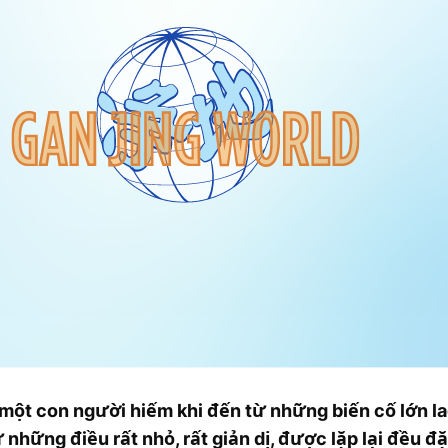
một con người hiếm khi đến từ những biến cố lớn l
những điều rất nhỏ, rất giản dị, được lặp lại đều đ