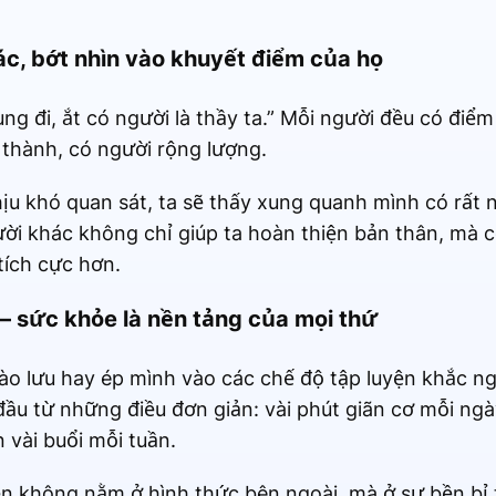
c, bớt nhìn vào khuyết điểm của họ
ng đi, ắt có người là thầy ta.” Mỗi người đều có điểm
 thành, có người rộng lượng.
hịu khó quan sát, ta sẽ thấy xung quanh mình có rất 
ời khác không chỉ giúp ta hoàn thiện bản thân, mà c
tích cực hơn.
 – sức khỏe là nền tảng của mọi thứ
o lưu hay ép mình vào các chế độ tập luyện khắc ngh
ầu từ những điều đơn giản: vài phút giãn cơ mỗi ngày
n vài buổi mỗi tuần.
uyện không nằm ở hình thức bên ngoài, mà ở sự bền bỉ 