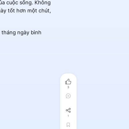
của cuộc sống. Không
gày tốt hơn một chút,
g tháng ngày bình
3
1