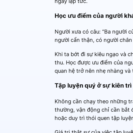
ngay lập tức.
Học ưu điểm của người khá
Người xưa có câu: “Ba người cù
người cẩn thận, có người chân
Khi ta bớt đi sự kiêu ngạo và c
thu. Học được ưu điểm của ngư
quan hệ trở nên nhẹ nhàng và 
Tập luyện quý ở sự kiên trì
Không cần chạy theo những trà
thường, vận động chỉ cần bắt đ
hoặc duy trì thói quen tập luyệ
Giá trị thật sự của việc tập l