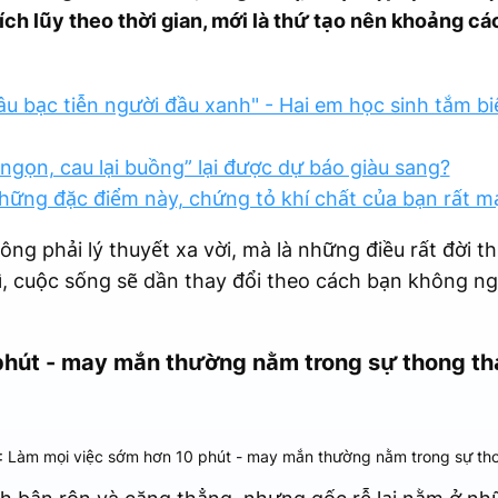
tích lũy theo thời gian, mới là thứ tạo nên khoảng c
ầu bạc tiễn người đầu xanh" - Hai em học sinh tắm bi
 ngọn, cau lại buồng” lại được dự báo giàu sang?
hững đặc điểm này, chứng tỏ khí chất của bạn rất 
ông phải lý thuyết xa vời, mà là những điều rất đời t
rì, cuộc sống sẽ dần thay đổi theo cách bạn không ngờ
phút - may mắn thường nằm trong sự thong th
: Làm mọi việc sớm hơn 10 phút - may mắn thường nằm trong sự th