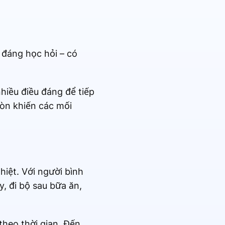
 đáng học hỏi – có
nhiều điều đáng để tiếp
òn khiến các mối
iệt. Với người bình
, đi bộ sau bữa ăn,
theo thời gian. Đến