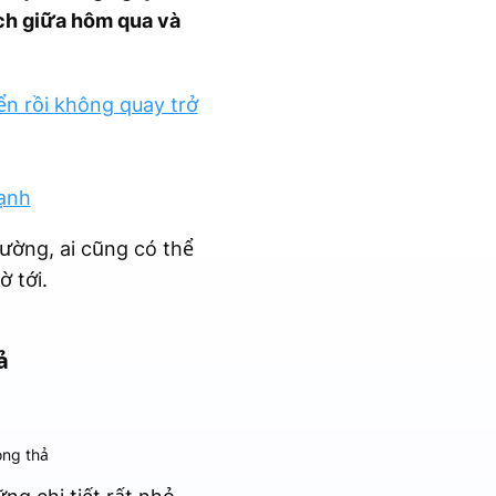
ách giữa hôm qua và
ển rồi không quay trở
mạnh
hường, ai cũng có thể
 tới.
ả
ong thả