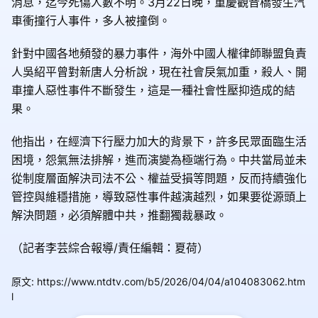
消息，迄今死傷人數不明。3月22日晚，重慶觀音橋發生汽
車衝撞行人事件，多人被撞倒。
針對中國各地頻發的暴力事件，海外中國人權律師聯盟負責
人吳紹平曾對新唐人分析說，現在社會戾氣加重，殺人、開
車撞人惡性事件不斷發生，這是一種社會性壓抑造成的結
果。
他指出，在經濟下行壓力加大的背景下，許多民眾面臨生活
困境，怨氣無法排解，進而演變為極端行為。中共當局並未
從制度層面解決司法不公、權益受損等問題，反而持續強化
管控與維穩措施，導致惡性事件越演越烈，如果要從源頭上
解決問題，必須解體中共，推翻獨裁暴政。
（記者李芸綜合報導/責任編輯：夏荷）
原文
:
https://www.ntdtv.com/b5/2026/04/04/a104083062.htm
l