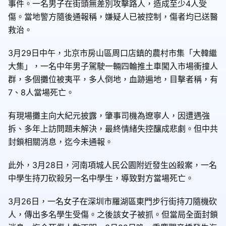
事件。一名男子在街頭無差別攻擊路人，造成至少4人受
傷。當地警方隨後通報稱，嫌疑人已被控制，傷者均已送醫
救治。
3月29日中午，北京市房山區周口店鎮的農村市集「大韓繼
大集」，一名中年男子駕駛一輛四輪推土車闖入市場衝撞人
群，多個攤位被夷平，多人倒地，血跡遍地，目擊者稱，有
7、8人當場死亡。
有現場攤主向大紀元披露，肇事司機為遼寧人，因遭遇強
拆、多年上訪問題未解決，最終情緒失控釀成悲劇。但中共
封鎖相關消息，迄今未通報。
此外，3月28日，河南項城人民公園附近發生凶殺案，一名
中學生持刀砍殺另一名中學生，導致對方當場死亡。
3月26日，一名女子在深圳市羅湖區東門步行街持刀隨機砍
人，傳出多名學生受傷。之後該女子被抓。但當局全面封鎖