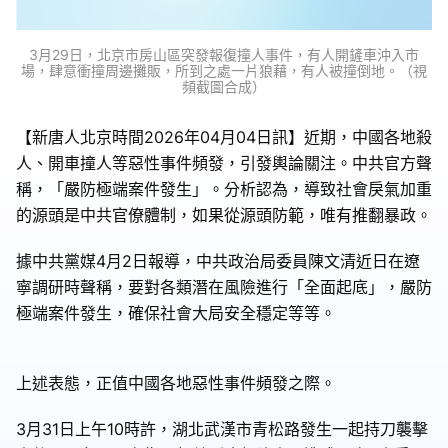
3月29日，北京市房山區突發報復撞人事件，有人開鏟車沖入市
場，肆意衝撞周邊攤販，所到之處一片狼藉，有人被撞倒地。（視
頻截圖合成）
【新唐人北京時間2026年04月04日訊】近期，中國各地殺
人、開車撞人等惡性事件頻發，引發輿論關注。中共官方聲
稱，「嚴防極端案件發生」。分析認為，導致社會戾氣加重
的源頭是中共官僚體制，如果從源頭防範，唯有推翻暴政。
據中共黨媒4月2日報導，中共政治局委員陳文清近日在遼
寧調研時聲稱，要對各類潛在風險進行「全面起底」，嚴防
極端案件發生，確保社會大局安全穩定等等。
上述表態，正值中國各地惡性事件頻發之際。
3月31日上午10時許，湖北武漢市青松路發生一起持刀襲擊