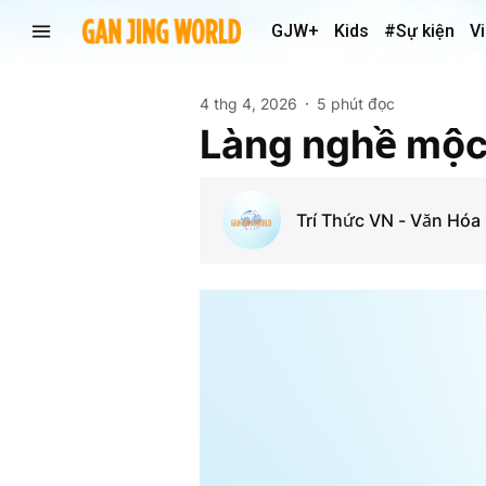
GJW+
Kids
#Sự kiện
V
4 thg 4, 2026
5 phút đọc
Làng nghề mộc
Trí Thức VN - Văn Hóa