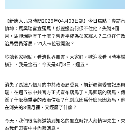
【新唐人北京時間2026年04月03日訊】今日焦點：​​專訪蔡
慎坤：馬興瑞官宣落馬！彭麗媛為何保不住他？失蹤8個
月，馬興瑞經歷了什麼？習近平成為孤家寡人？三位在任政
治局委員落馬，21大卡位戰開跑？
聆聽名家觀點，看清世界風雲。大家好，歡迎收看《時事縱
橫》，我是金石。今天是4月3日，週五。
消失了長達八個月的中共政治局委員，前新疆黨委書記馬興
瑞，在週五被中共官方正式宣布落馬了。馬興瑞的落馬，傳
遞了什麼樣重要的政治信號？他到底因爲什麼原因落馬，他
在消失的8個月裡，又經歷了什麼？
今天，我們很高興邀請到知名的獨立時評人蔡慎坤先生，來
為我們洞察中共內幕消息。