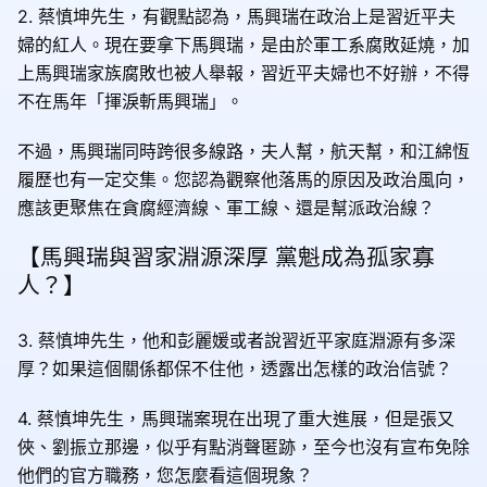
2. 蔡慎坤先生，有觀點認為，馬興瑞在政治上是習近平夫
婦的紅人。現在要拿下馬興瑞，是由於軍工系腐敗延燒，加
上馬興瑞家族腐敗也被人舉報，習近平夫婦也不好辦，不得
不在馬年「揮淚斬馬興瑞」。
不過，馬興瑞同時跨很多線路，夫人幫，航天幫，和江綿恆
履歷也有一定交集。您認為觀察他落馬的原因及政治風向，
應該更聚焦在貪腐經濟線、軍工線、還是幫派政治線？
【馬興瑞與習家淵源深厚 黨魁成為孤家寡
人？】
3. 蔡慎坤先生，他和彭麗媛或者說習近平家庭淵源有多深
厚？如果這個關係都保不住他，透露出怎樣的政治信號？
4. 蔡慎坤先生，馬興瑞案現在出現了重大進展，但是張又
俠、劉振立那邊，似乎有點消聲匿跡，至今也沒有宣布免除
他們的官方職務，您怎麼看這個現象？