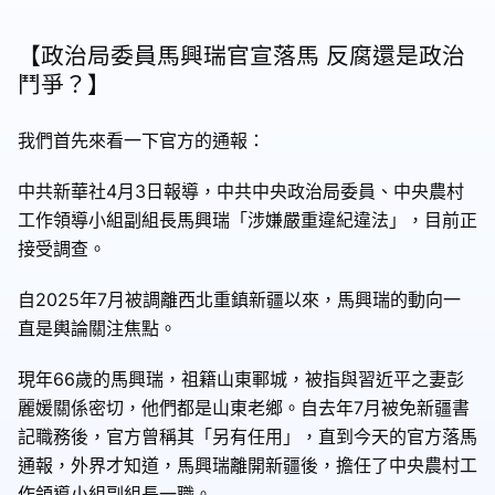
【政治局委員馬興瑞官宣落馬 反腐還是政治
鬥爭？】
我們首先來看一下官方的通報：
中共新華社4月3日報導，中共中央政治局委員、中央農村
工作領導小組副組長馬興瑞「涉嫌嚴重違紀違法」，目前正
接受調查。
自2025年7月被調離西北重鎮新疆以來，馬興瑞的動向一
直是輿論關注焦點。
現年66歲的馬興瑞，祖籍山東鄆城，被指與習近平之妻彭
麗媛關係密切，他們都是山東老鄉。自去年7月被免新疆書
記職務後，官方曾稱其「另有任用」，直到今天的官方落馬
通報，外界才知道，馬興瑞離開新疆後，擔任了中央農村工
作領導小組副組長一職。