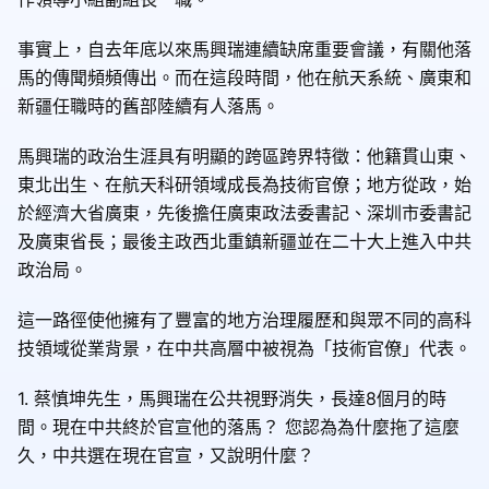
事實上，自去年底以來馬興瑞連續缺席重要會議，有關他落
馬的傳聞頻頻傳出。而在這段時間，他在航天系統、廣東和
新疆任職時的舊部陸續有人落馬。
馬興瑞的政治生涯具有明顯的跨區跨界特徵：他籍貫山東、
東北出生、在航天科研領域成長為技術官僚；地方從政，始
於經濟大省廣東，先後擔任廣東政法委書記、深圳市委書記
及廣東省長；最後主政西北重鎮新疆並在二十大上進入中共
政治局。
這一路徑使他擁有了豐富的地方治理履歷和與眾不同的高科
技領域從業背景，在中共高層中被視為「技術官僚」代表。
1. 蔡慎坤先生，馬興瑞在公共視野消失，長達8個月的時
間。現在中共終於官宣他的落馬？ 您認為為什麼拖了這麼
久，中共選在現在官宣，又說明什麼？