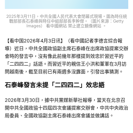
2025年3月11日，中共全國人民代表大會閉幕式現場。圖為時任統
戰部部長石泰峰與時任中組部部長李幹傑。（圖片來源：Getty
Images） 看中國網站 禁止建立鏡像網站 。
【看中国2026年4月3日讯】（看中國記者李德言綜合報
導）近日，中共全國政協副主席石泰峰在出席政協提案交辦
會時的發言中，沒有像此前幾年那樣提到效忠於習近平的
「二四四二」話語。而習近平的親信王小洪和董軍在3月訪
問越南後，截至目前已有兩週多沒露面，引發出事猜測。
石泰峰發言未提「二四四二」效忠語
2026年3月30日，據中共黨媒新華社報導，當天在北京召
開中共全國政協十四屆四次會議提案交辦會，中共中央政治
局委員、全國政協副主席石泰峰出席會議並做講話。