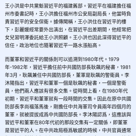
王小洪是中共黨魁習近平的福建舊部。習近平在福建擔任福
州市委書記時，王小洪擔任福州市公安局副局長，他當時負
責習近平的安全保衛。據傳聞稱，王小洪住在習近平的樓
下，彭麗媛經常要外出演出，在習近平出差期間，他經常把
女兒習明澤委託給王小洪照顧。王小洪也因此深得習近平的
信任，政治地位也隨著習近平一路水漲船高。
而董軍和習近平的關係則可以追溯到1980年代。1979
年-1982年，習近平擔任前中共國防部長耿飆的秘書，1981
年3月，耿飆兼任中共國防部長，董軍是耿飆的警衛員。李
沐陽指出，習近平和董軍一個是耿飆的秘書，一個是警衛
員，他們兩人應該有很多交集。從時間上看，在1980年代
初期，習近平和董軍就有一段時間的交集。因此在原中共國
防部長李尚福落馬後，剛擔任中共海軍司令員兩年四個月的
董軍，就被提拔成爲中共國防部長。李沐陽認爲，這應該與
習近平和董軍在80年代初的那段交集有一定關係，即董軍
是習近平的人。在中共政局極爲敏感的時候，中共官員通常