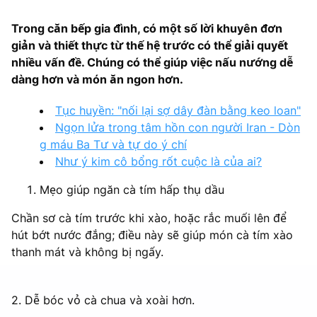
Trong căn bếp gia đình, có một số lời khuyên đơn
giản và thiết thực từ thế hệ trước có thể giải quyết
nhiều vấn đề. Chúng có thể giúp việc nấu nướng dễ
dàng hơn và món ăn ngon hơn.
Tục huyền: "nối lại sợ dây đàn bằng keo loan"
Ngọn lửa trong tâm hồn con người Iran - Dòn
g máu Ba Tư và tự do ý chí
Như ý kim cô bổng rốt cuộc là của ai?
Mẹo giúp ngăn cà tím hấp thụ dầu
Chần sơ cà tím trước khi xào, hoặc rắc muối lên để
hút bớt nước đắng; điều này sẽ giúp món cà tím xào
thanh mát và không bị ngấy.
2. Dễ bóc vỏ cà chua và xoài hơn.