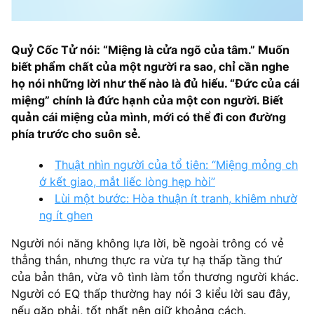
Quỷ Cốc Tử nói: “Miệng là cửa ngõ của tâm.” Muốn
biết phẩm chất của một người ra sao, chỉ cần nghe
họ nói những lời như thế nào là đủ hiểu. “Đức của cái
miệng” chính là đức hạnh của một con người. Biết
quản cái miệng của mình, mới có thể đi con đường
phía trước cho suôn sẻ.
Thuật nhìn người của tổ tiên: “Miệng mỏng ch
ớ kết giao, mắt liếc lòng hẹp hòi”
Lùi một bước: Hòa thuận ít tranh, khiêm nhườ
ng ít ghen
Người nói năng không lựa lời, bề ngoài trông có vẻ
thẳng thắn, nhưng thực ra vừa tự hạ thấp tầng thứ
của bản thân, vừa vô tình làm tổn thương người khác.
Người có EQ thấp thường hay nói 3 kiểu lời sau đây,
nếu gặp phải, tốt nhất nên giữ khoảng cách.