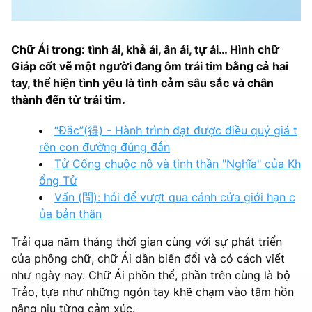
Chữ Ái trong: tình ái, khả ái, ân ái, tự ái… Hình chữ
Giáp cốt vẽ một người đang ôm trái tim bằng cả hai
tay, thể hiện tình yêu là tình cảm sâu sắc và chân
thành đến từ trái tim.
“Đắc”(得) - Hành trình đạt được điều quý giá t
rên con đường đúng đắn
Tử Cống chuộc nô và tinh thần "Nghĩa" của Kh
ổng Tử
Vấn (問): hỏi để vượt qua cánh cửa giới hạn c
ủa bản thân
Trải qua năm tháng thời gian cùng với sự phát triển
của phông chữ, chữ Ái dần biến đổi và có cách viết
như ngày nay. Chữ Ái phồn thể, phần trên cùng là bộ
Trảo, tựa như những ngón tay khẽ chạm vào tâm hồn
nâng niu từng cảm xúc.