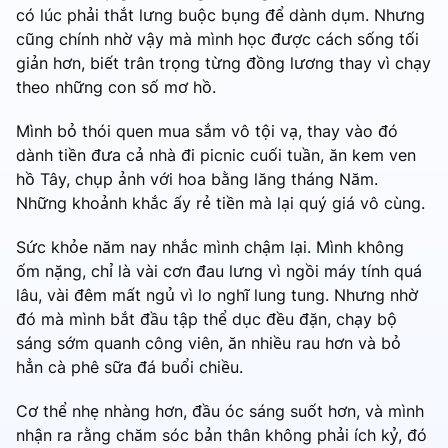
có lúc phải thắt lưng buộc bụng để dành dụm. Nhưng
cũng chính nhờ vậy mà mình học được cách sống tối
giản hơn, biết trân trọng từng đồng lương thay vì chạy
theo những con số mơ hồ.
Mình bỏ thói quen mua sắm vô tội vạ, thay vào đó
dành tiền đưa cả nhà đi picnic cuối tuần, ăn kem ven
hồ Tây, chụp ảnh với hoa bằng lăng tháng Năm.
Những khoảnh khắc ấy rẻ tiền mà lại quý giá vô cùng.
Sức khỏe năm nay nhắc mình chậm lại. Mình không
ốm nặng, chỉ là vài cơn đau lưng vì ngồi máy tính quá
lâu, vài đêm mất ngủ vì lo nghĩ lung tung. Nhưng nhờ
đó mà mình bắt đầu tập thể dục đều đặn, chạy bộ
sáng sớm quanh công viên, ăn nhiều rau hơn và bỏ
hẳn cà phê sữa đá buổi chiều.
Cơ thể nhẹ nhàng hơn, đầu óc sáng suốt hơn, và mình
nhận ra rằng chăm sóc bản thân không phải ích kỷ, đó