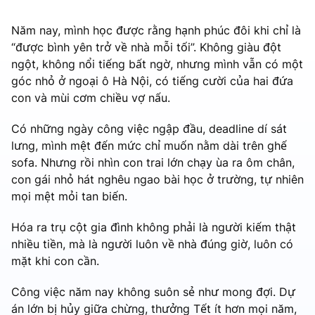
Năm nay, mình học được rằng hạnh phúc đôi khi chỉ là
“được bình yên trở về nhà mỗi tối”. Không giàu đột
ngột, không nổi tiếng bất ngờ, nhưng mình vẫn có một
góc nhỏ ở ngoại ô Hà Nội, có tiếng cười của hai đứa
con và mùi cơm chiều vợ nấu.
Có những ngày công việc ngập đầu, deadline dí sát
lưng, mình mệt đến mức chỉ muốn nằm dài trên ghế
sofa. Nhưng rồi nhìn con trai lớn chạy ùa ra ôm chân,
con gái nhỏ hát nghêu ngao bài học ở trường, tự nhiên
mọi mệt mỏi tan biến.
Hóa ra trụ cột gia đình không phải là người kiếm thật
nhiều tiền, mà là người luôn về nhà đúng giờ, luôn có
mặt khi con cần.
Công việc năm nay không suôn sẻ như mong đợi. Dự
án lớn bị hủy giữa chừng, thưởng Tết ít hơn mọi năm,