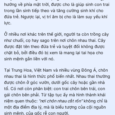
hướng về phía mặt trời, được cho là giúp sinh con trai
trong lần sinh tiếp theo và tăng cường sinh khí cho
đứa trẻ. Ngược lại, vị trí âm bị cho là làm suy yếu khí
lực.
Ở nhiều nơi khác trên thế giới, người ta còn trồng cây
như chuối, cọ hay sago trên nơi chôn nhau thai. Cây
được đặt tên theo đứa trẻ và tuyệt đối không được
chặt bỏ, bởi điều đó bị xem là mang lại tai họa cho
sinh mệnh gắn liền với nó.
Tại Trung Hoa, Việt Nam và nhiều vùng Đông Á, chôn
nhau thai là hình thức phổ biến nhất. Nhau thai thường
được chôn ở góc vườn, dưới gốc cây hoặc gần nhà
tổ. Có nơi còn phân biệt: con trai chôn bên trái, con
gái chôn bên phải. Từ tập tục ấy mà hình thành khái
niệm quen thuộc:
“nơi chôn nhau cắt rốn”
không chỉ là
một địa điểm địa lý, mà là biểu tượng của cội nguồn
sinh mệnh, của gốc rễ con người.