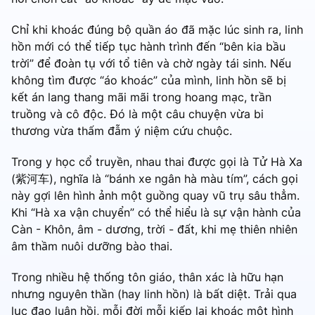
Chỉ khi khoác đúng bộ quần áo đã mặc lúc sinh ra, linh
hồn mới có thể tiếp tục hành trình đến “bên kia bầu
trời” để đoàn tụ với tổ tiên và chờ ngày tái sinh. Nếu
không tìm được “áo khoác” của mình, linh hồn sẽ bị
kết án lang thang mãi mãi trong hoang mạc, trần
truồng và cô độc. Đó là một câu chuyện vừa bi
thương vừa thấm đẫm ý niệm cứu chuộc.
Trong y học cổ truyền, nhau thai được gọi là Tử Hà Xa
(紫河车), nghĩa là “bánh xe ngân hà màu tím”, cách gọi
này gợi lên hình ảnh một guồng quay vũ trụ sâu thẳm.
Khi “Hà xa vận chuyển” có thể hiểu là sự vận hành của
Càn - Khôn, âm - dương, trời - đất, khi mẹ thiên nhiên
âm thầm nuôi dưỡng bào thai.
Trong nhiều hệ thống tôn giáo, thân xác là hữu hạn
nhưng nguyên thần (hay linh hồn) là bất diệt. Trải qua
lục đạo luân hồi, mỗi đời mỗi kiếp lại khoác một hình