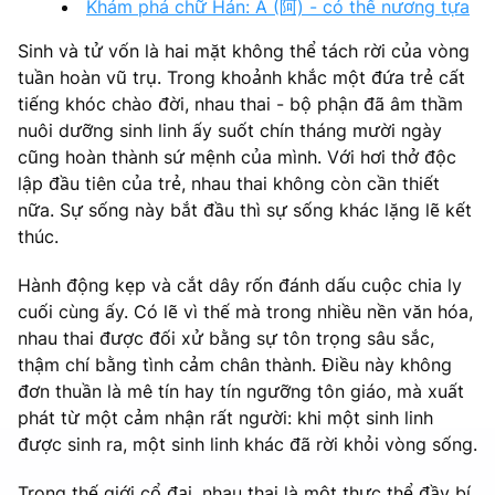
Khám phá chữ Hán: A (阿) - có thể nương tựa
Sinh và tử vốn là hai mặt không thể tách rời của vòng
tuần hoàn vũ trụ. Trong khoảnh khắc một đứa trẻ cất
tiếng khóc chào đời, nhau thai - bộ phận đã âm thầm
nuôi dưỡng sinh linh ấy suốt chín tháng mười ngày
cũng hoàn thành sứ mệnh của mình. Với hơi thở độc
lập đầu tiên của trẻ, nhau thai không còn cần thiết
nữa. Sự sống này bắt đầu thì sự sống khác lặng lẽ kết
thúc.
Hành động kẹp và cắt dây rốn đánh dấu cuộc chia ly
cuối cùng ấy. Có lẽ vì thế mà trong nhiều nền văn hóa,
nhau thai được đối xử bằng sự tôn trọng sâu sắc,
thậm chí bằng tình cảm chân thành. Điều này không
đơn thuần là mê tín hay tín ngưỡng tôn giáo, mà xuất
phát từ một cảm nhận rất người: khi một sinh linh
được sinh ra, một sinh linh khác đã rời khỏi vòng sống.
Trong thế giới cổ đại, nhau thai là một thực thể đầy bí