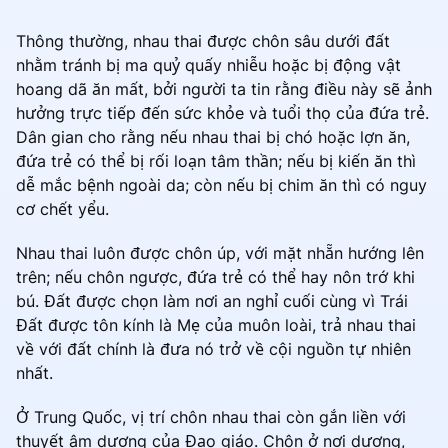
Thông thường, nhau thai được chôn sâu dưới đất
nhằm tránh bị ma quỷ quấy nhiễu hoặc bị động vật
hoang dã ăn mất, bởi người ta tin rằng điều này sẽ ảnh
hưởng trực tiếp đến sức khỏe và tuổi thọ của đứa trẻ.
Dân gian cho rằng nếu nhau thai bị chó hoặc lợn ăn,
đứa trẻ có thể bị rối loạn tâm thần; nếu bị kiến ăn thì
dễ mắc bệnh ngoài da; còn nếu bị chim ăn thì có nguy
cơ chết yểu.
Nhau thai luôn được chôn úp, với mặt nhẵn hướng lên
trên; nếu chôn ngược, đứa trẻ có thể hay nôn trớ khi
bú. Đất được chọn làm nơi an nghỉ cuối cùng vì Trái
Đất được tôn kính là Mẹ của muôn loài, trả nhau thai
về với đất chính là đưa nó trở về cội nguồn tự nhiên
nhất.
Ở Trung Quốc, vị trí chôn nhau thai còn gắn liền với
thuyết âm dương của Đạo giáo. Chôn ở nơi dương,