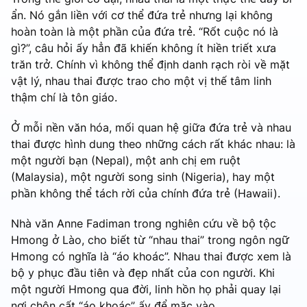
ẩn. Nó gắn liền với cơ thể đứa trẻ nhưng lại không
hoàn toàn là một phần của đứa trẻ. “Rốt cuộc nó là
gì?”, câu hỏi ấy hẳn đã khiến không ít hiền triết xưa
trăn trở. Chính vì không thể định danh rạch ròi về mặt
vật lý, nhau thai được trao cho một vị thế tâm linh
thậm chí là tôn giáo.
Ở mỗi nền văn hóa, mối quan hệ giữa đứa trẻ và nhau
thai được hình dung theo những cách rất khác nhau: là
một người bạn (Nepal), một anh chị em ruột
(Malaysia), một người song sinh (Nigeria), hay một
phần không thể tách rời của chính đứa trẻ (Hawaii).
Nhà văn Anne Fadiman trong nghiên cứu về bộ tộc
Hmong ở Lào, cho biết từ “nhau thai” trong ngôn ngữ
Hmong có nghĩa là “áo khoác”. Nhau thai được xem là
bộ y phục đầu tiên và đẹp nhất của con người. Khi
một người Hmong qua đời, linh hồn họ phải quay lại
nơi chôn cất “áo khoác” ấy để mặc vào.