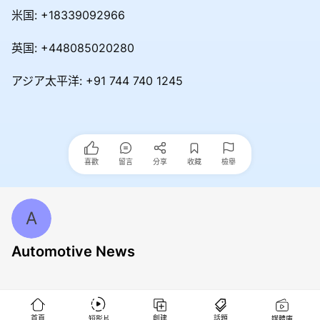
米国: +18339092966
英国: +448085020280
アジア太平洋: +91 744 740 1245
喜歡
留言
分享
收藏
檢舉
A
Automotive News
首頁
創建
話題
短影片
媒體庫