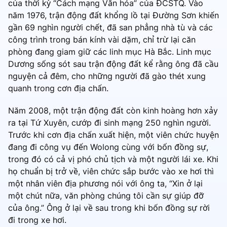
của thời kỳ “Cách mạng Văn hóa” của ĐCSTQ. Vào
năm 1976, trận động đất khổng lồ tại Đường Sơn khiến
gần 69 nghìn người chết, đã san phẳng nhà tù và các
công trình trong bán kính vài dặm, chỉ trừ lại căn
phòng đang giam giữ các linh mục Hà Bắc. Linh mục
Dương sống sót sau trận động đất kể rằng ông đã cầu
nguyện cả đêm, cho những người đã gào thét xung
quanh trong cơn địa chấn.
Năm 2008, một trận động đất còn kinh hoàng hơn xảy
ra tại Tứ Xuyên, cướp đi sinh mạng 250 nghìn người.
Trước khi cơn địa chấn xuất hiện, một viên chức huyện
đang đi công vụ đến Wolong cùng với bốn đồng sự,
trong đó có cả vị phó chủ tịch và một người lái xe. Khi
họ chuẩn bị trở về, viên chức sắp bước vào xe hơi thì
một nhân viên địa phương nói với ông ta, “Xin ở lại
một chút nữa, văn phòng chúng tôi cần sự giúp đỡ
của ông.” Ông ở lại về sau trong khi bốn đồng sự rời
đi trong xe hơi.