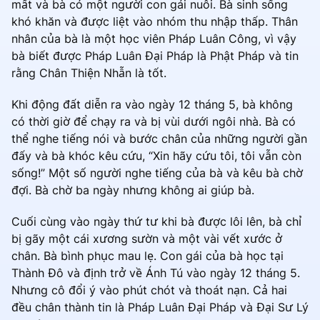
mất và bà có một người con gái nuôi. Bà sinh sống
khó khăn và được liệt vào nhóm thu nhập thấp. Thân
nhân của bà là một học viên Pháp Luân Công, vì vậy
bà biết được Pháp Luân Đại Pháp là Phật Pháp và tin
rằng Chân Thiện Nhẫn là tốt.
Khi động đất diễn ra vào ngày 12 tháng 5, bà không
có thời giờ để chạy ra và bị vùi dưới ngôi nhà. Bà có
thể nghe tiếng nói và bước chân của những người gần
đấy và bà khóc kêu cứu, “Xin hãy cứu tôi, tôi vẫn còn
sống!” Một số người nghe tiếng của bà và kêu bà chờ
đợi. Bà chờ ba ngày nhưng không ai giúp bà.
Cuối cùng vào ngày thứ tư khi bà được lôi lên, bà chỉ
bị gãy một cái xương sườn và một vài vết xước ở
chân. Bà bình phục mau lẹ. Con gái của bà học tại
Thành Đô và định trở về Ánh Tú vào ngày 12 tháng 5.
Nhưng cô đổi ý vào phút chót và thoát nạn. Cả hai
đều chân thành tin là Pháp Luân Đại Pháp và Đại Sư Lý