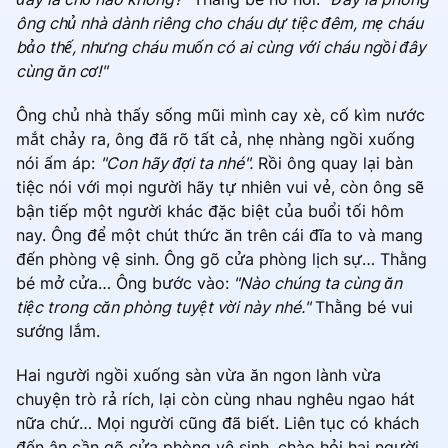
ông chủ nhà dành riêng cho cháu dự tiệc đêm, mẹ cháu
bảo thế, nhưng cháu muốn có ai cùng với cháu ngồi đây
cùng ăn cơ!"
Ông chủ nhà thấy sống mũi mình cay xè, cố kìm nước
mắt chảy ra, ông đã rõ tất cả, nhẹ nhàng ngồi xuống
nói ấm áp:
"Con hãy đợi ta nhé".
Rồi ông quay lại bàn
tiệc nói với mọi người hãy tự nhiên vui vẻ, còn ông sẽ
bận tiếp một người khác đặc biệt của buổi tối hôm
nay. Ông để một chút thức ăn trên cái đĩa to và mang
đến phòng vệ sinh. Ông gõ cửa phòng lịch sự… Thằng
bé mở cửa… Ông bước vào:
"Nào chúng ta cùng ăn
tiệc trong căn phòng tuyệt vời này nhé."
Thằng bé vui
sướng lắm.
Hai người ngồi xuống sàn vừa ăn ngon lành vừa
chuyện trò rả rích, lại còn cùng nhau nghêu ngao hát
nữa chứ… Mọi người cũng đã biết. Liên tục có khách
đến ân cần gõ cửa phòng vệ sinh, chào hỏi hai người