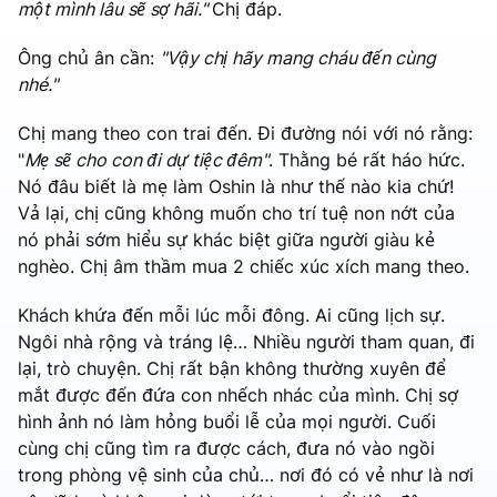
một mình lâu sẽ sợ hãi."
Chị đáp.
Ông chủ ân cần:
"Vậy chị hãy mang cháu đến cùng
nhé."
Chị mang theo con trai đến. Đi đường nói với nó rằng:
"
Mẹ sẽ cho con đi dự tiệc đêm"
. Thằng bé rất háo hức.
Nó đâu biết là mẹ làm Oshin là như thế nào kia chứ!
Vả lại, chị cũng không muốn cho trí tuệ non nớt của
nó phải sớm hiểu sự khác biệt giữa người giàu kẻ
nghèo. Chị âm thầm mua 2 chiếc xúc xích mang theo.
Khách khứa đến mỗi lúc mỗi đông. Ai cũng lịch sự.
Ngôi nhà rộng và tráng lệ… Nhiều người tham quan, đi
lại, trò chuyện. Chị rất bận không thường xuyên để
mắt được đến đứa con nhếch nhác của mình. Chị sợ
hình ảnh nó làm hỏng buổi lễ của mọi người. Cuối
cùng chị cũng tìm ra được cách, đưa nó vào ngồi
trong phòng vệ sinh của chủ… nơi đó có vẻ như là nơi