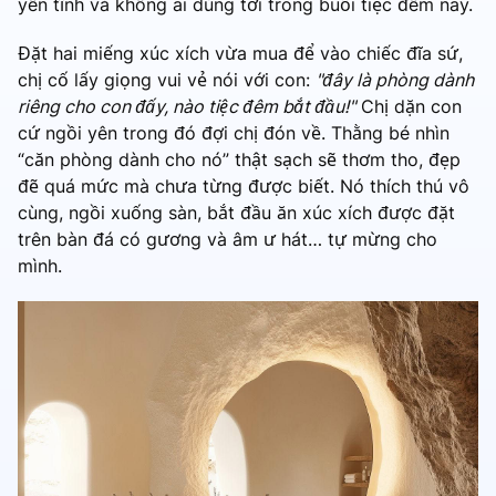
yên tĩnh và không ai dùng tới trong buổi tiệc đêm nay.
Đặt hai miếng xúc xích vừa mua để vào chiếc đĩa sứ,
chị cố lấy giọng vui vẻ nói với con:
"đây là phòng dành
riêng cho con đấy, nào tiệc đêm bắt đầu!"
Chị dặn con
cứ ngồi yên trong đó đợi chị đón về. Thằng bé nhìn
“căn phòng dành cho nó” thật sạch sẽ thơm tho, đẹp
đẽ quá mức mà chưa từng được biết. Nó thích thú vô
cùng, ngồi xuống sàn, bắt đầu ăn xúc xích được đặt
trên bàn đá có gương và âm ư hát… tự mừng cho
mình.