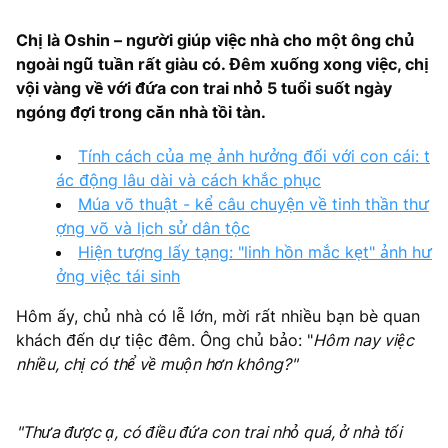
Chị là Oshin – người giúp việc nhà cho một ông chủ
ngoài ngũ tuần rất giàu có. Đêm xuống xong việc, chị
vội vàng về với đứa con trai nhỏ 5 tuổi suốt ngày
ngóng đợi trong căn nhà tồi tàn.
Tính cách của mẹ ảnh hưởng đối với con cái: t
ác động lâu dài và cách khắc phục
Múa võ thuật - kể câu chuyện về tinh thần thư
ợng võ và lịch sử dân tộc
Hiện tượng lấy tạng: "linh hồn mắc kẹt" ảnh hư
ởng việc tái sinh
Hôm ấy, chủ nhà có lễ lớn, mời rất nhiều bạn bè quan
khách đến dự tiệc đêm. Ông chủ bảo: "
Hôm nay việc
nhiều, chị có thể về muộn hơn không?"
"Thưa được ạ, có điều đứa con trai nhỏ quá, ở nhà tối