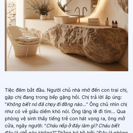
Tiệc đêm bắt đầu. Người chủ nhà nhớ đến con trai chị,
gặp chị đang trong bếp gặng hỏi. Chị trả lời ấp úng:
"
Không biết nó đã chạy đi đằng nào…
" Ông chủ nhìn chị
như có vẻ giấu diếm khó nói. Ông lặng lẽ đi tìm… Qua
phòng vệ sinh thấy tiếng trẻ con hát vọng ra, ông mở
cửa, ngây người: "
Cháu nấp ở đây làm gì? Cháu biết
đây là chỗ nào không?"
Thằng bé hồ hởi: "
Đây là phòng