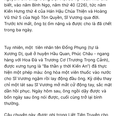
biết, vào năm Bính Ngọ, năm thứ 40 (226), tức năm
Kiến Hưng thứ 4 của Hán Hậu Chúa Thiện và Hoàng
Vũ thứ 5 của Ngô Tôn Quyền, Sĩ Vương qua đời.
Trước khi mất, ông bị ốm nặng và được cho là đã chết
trong ba ngày.
Tuy nhiên, một tiên nhân tên Đổng Phụng (tự là
Xương Dị, quê ở huyện Hầu Quan, Phúc Châu - ngang
hàng với Hoa Đà và Trương Cơ (Trương Trọng Cảnh),
được xưng tụng là “Ba thần y thời Kiến An”) đã thực
hiện một phép màu: ông hòa một viên thuốc vào nước
cho Sĩ Vương ngậm rồi lay động đầu ông. Kỳ diệu thay
chỉ một lát sau Sĩ Vương mở mắt cử động tay, sắc mặt
dần hồi phục. Ngày hôm sau, ông ngồi dậy được và
bốn ngày sau ông nói được, cuối cùng trở lại bình
thường.
Câu chuyện này, được ghi trong Liệt Tiên Truyện cho