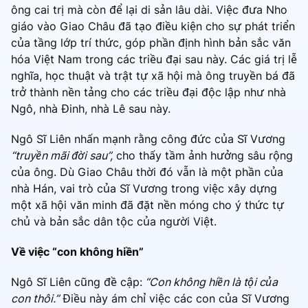
ông cai trị mà còn để lại di sản lâu dài. Việc đưa Nho
giáo vào Giao Châu đã tạo điều kiện cho sự phát triển
của tầng lớp trí thức, góp phần định hình bản sắc văn
hóa Việt Nam trong các triều đại sau này. Các giá trị lễ
nghĩa, học thuật và trật tự xã hội mà ông truyền bá đã
trở thành nền tảng cho các triều đại độc lập như nhà
Ngô, nhà Đinh, nhà Lê sau này.
Ngô Sĩ Liên nhấn mạnh rằng công đức của Sĩ Vương
“truyền mãi đời sau”,
cho thấy tầm ảnh hưởng sâu rộng
của ông. Dù Giao Châu thời đó vẫn là một phần của
nhà Hán, vai trò của Sĩ Vương trong việc xây dựng
một xã hội văn minh đã đặt nền móng cho ý thức tự
chủ và bản sắc dân tộc của người Việt.
Về việc “con không hiền”
Ngô Sĩ Liên cũng đề cập:
“Con không hiền là tội của
con thôi.”
Điều này ám chỉ việc các con của Sĩ Vương