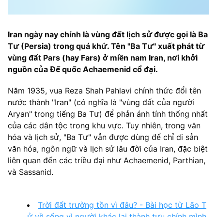
Iran ngày nay chính là vùng đất lịch sử được gọi là Ba
Tư (Persia) trong quá khứ. Tên "Ba Tư" xuất phát từ
vùng đất Pars (hay Fars) ở miền nam Iran, nơi khởi
nguồn của Đế quốc Achaemenid cổ đại.
Năm 1935, vua Reza Shah Pahlavi chính thức đổi tên
nước thành "Iran" (có nghĩa là "vùng đất của người
Aryan" trong tiếng Ba Tư) để phản ánh tính thống nhất
của các dân tộc trong khu vực. Tuy nhiên, trong văn
hóa và lịch sử, "Ba Tư" vẫn được dùng để chỉ di sản
văn hóa, ngôn ngữ và lịch sử lâu đời của Iran, đặc biệt
liên quan đến các triều đại như Achaemenid, Parthian,
và Sassanid.
Trời đất trường tồn vì đâu? - Bài học từ Lão T
ử về sống vì người khác lại thành tựu chính mình