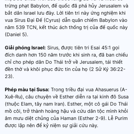
trừng phạt Babylon, đế quốc đã phá hủy Jerusalem và
bắt dân Israel lưu đày. Lời tiên tri này ứng nghiệm khi
vua Sirus Đại Đế (Cyrus) dẫn quân chiếm Babylon vào
năm 539 TCN, kết thúc ách thống trị của đế quốc này
(Daniel 5).
Giải phóng Israel:
Sirus, được tiên tri Esai 45:1 gọi
đích danh hơn 150 năm trước khi sinh ra, đã ban chiếu
chỉ cho phép dân Do Thái trở về Jerusalem, tái thiết
đền thờ và khôi phục đức tin của họ (2 Sử Ký 36:22-
23).
Phép màu tại Susa:
Trong triều đại vua Ahasuerus (A-
Xuê-Ru), câu chuyện về Esther diễn ra tại kinh đô Susa
(thuộc Elam, tây nam Iran). Esther, một cô gái Do Thái
mồ côi, trở thành hoàng hậu và cứu dân tộc mình khỏi
âm mưu diệt chủng của Haman (Esther 2-9). Lễ Purim
được lập nên để kỷ niệm sự giải cứu này.