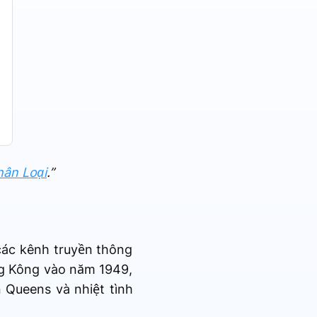
hân Loại
.”
các kênh truyền thông
ng Kông vào năm 1949,
Queens và nhiệt tình