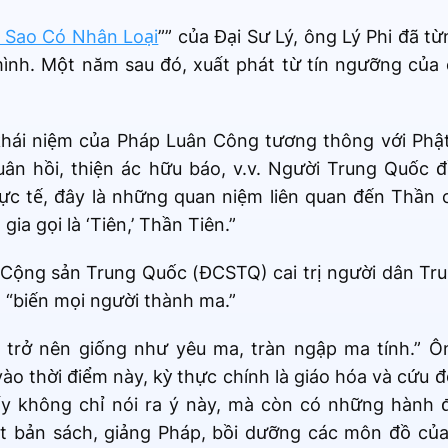
ì Sao Có Nhân Loại
”” của Đại Sư Lý, ông Lý Phi đã t
mình. Một năm sau đó, xuất phát từ tín ngưỡng của
 khái niệm của Pháp Luân Công tương thông với Phậ
luân hồi, thiện ác hữu báo, v.v. Người Trung Quốc 
hực tế, đây là những quan niệm liên quan đến Thần
a gọi là ‘Tiên,’ Thần Tiên.”
g Cộng sản Trung Quốc (ĐCSTQ) cai trị người dân Tr
 “biến mọi người thành ma.”
i trở nên giống như yêu ma, tràn ngập ma tính.” Ô
ào thời điểm này, kỳ thực chính là giáo hóa và cứu độ
 ấy không chỉ nói ra ý này, mà còn có những hành
t bản sách, giảng Pháp, bồi dưỡng các môn đồ của 