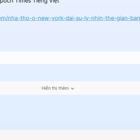
poch Times Tiếng Việt
om/nha-tho-o-new-york-dai-su-ly-nhin-the-gian-ban
Hiển thị thêm