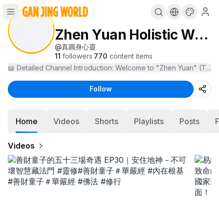
Zhen Yuan Holistic Wellness
@
真圓身心靈
11
followers
·
770
content items
Follow
Home
Videos
Shorts
Playlists
Posts
Videos