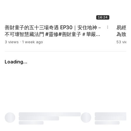
16:24
善財童子的五十三場奇遇 EP30｜安住地神－
易經6
不可壞智慧藏法門 #靈修#善財童子＃華嚴經
為致命
#內在根基#善財童子＃華嚴經 #佛法 #修行
｜一
3 views
1 week ago
53 view
始沉迷
智慧
Loading…