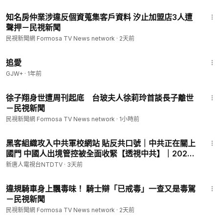
1:43
知名房仲業涉違反個資蒐集客戶資料 汐止加盟店3人遭
聲押－民視新聞
民視新聞網 Formosa TV News network
·
2天前
1:39:46
追愛
GJW+
·
1年前
2:07
徐子翔身世遭周刊起底 台玻夫人徐莉玲首談長子離世
－民視新聞
民視新聞網 Formosa TV News network
·
1小時前
32:20
黑客組織攻入中共軍校網站 貼反共口號｜中共正在關上
國門 中國人出境管控被全面收緊【透視中共】｜2026-
08-04
新唐人電視台NTDTV
·
3天前
1:03
違規騎車身上飄毒味！ 騎士辯「已戒毒」一查又是毒駕
－民視新聞
民視新聞網 Formosa TV News network
·
2天前