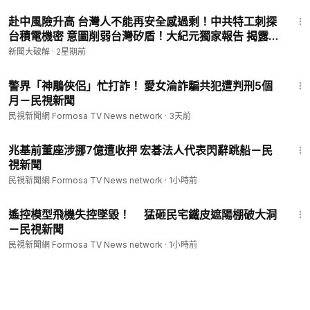
59:58
赴中風險升高 台灣人不能再安全感過剩！中共特工刺探
台積電機密 意圖削弱台灣矽盾！大紀元獨家報告 揭露中
共社會監控真面目！｜宋國誠｜新聞大破解【2026年7
新聞大破解
·
2星期前
月22日】
2:10
警界「神鵰俠侶」忙打詐！ 愛女淪詐騙共犯遭判刑5個
月－民視新聞
民視新聞網 Formosa TV News network
·
3天前
1:57
兆基前董座涉挪7億遭收押 宏碁法人代表閃辭跳船－民
視新聞
民視新聞網 Formosa TV News network
·
1小時前
1:32
遙控模型飛機失控墜毀！ 猛砸民宅鐵皮遮陽棚破大洞
－民視新聞
民視新聞網 Formosa TV News network
·
1小時前