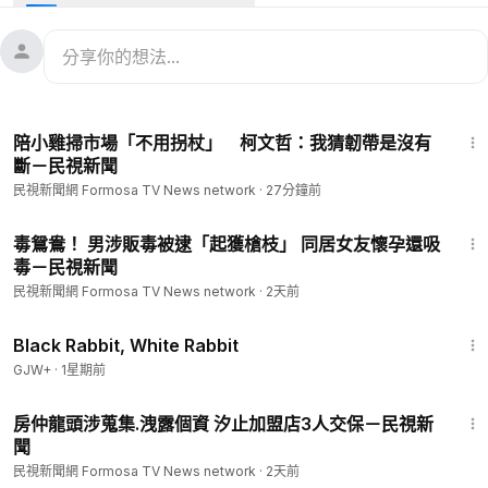
捕五名嫌犯。
#台灣新聞
#TaiwanNews
#民視新聞
#FTV新聞
#Taiwan
--
看新聞：
https://www.ftvnews.com.tw/news/detail/2026707U
06M1?utm_source=youtube&utm_medium=description
2:04
--
陪小雞掃市場「不用拐杖」 柯文哲：我猜韌帶是沒有
📱下載民視新聞APP →
https://www.ftvnews.com.tw/download
斷－民視新聞
✅ 民視新聞網：
https://www.ftvnews.com.tw/
民視新聞網 Formosa TV News network
·
27分鐘前
✅ 民視新聞FB：
https://www.facebook.com/ftvnews53
✅ 加入民視LINE：
https://lin.ee/jvHY7X4
1:37
✅ 訂閱民視IG：
https://www.instagram.com/ftvnews/
毒鴛鴦！ 男涉販毒被逮「起獲槍枝」 同居女友懷孕還吸
毒－民視新聞
民視新聞網 Formosa TV News network
·
2天前
2:19:16
Black Rabbit, White Rabbit
GJW+
·
1星期前
2:00
房仲龍頭涉蒐集.洩露個資 汐止加盟店3人交保－民視新
聞
民視新聞網 Formosa TV News network
·
2天前