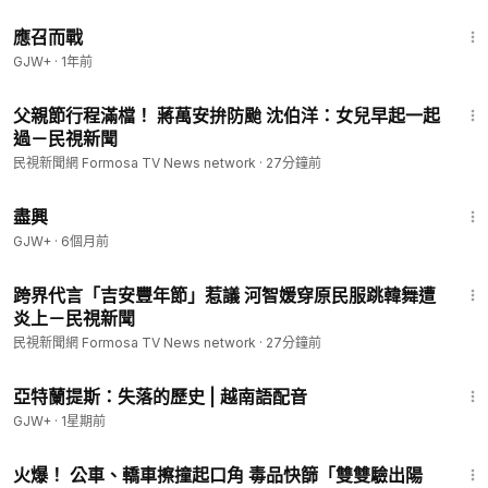
1:40:29
應召而戰
GJW+
·
1年前
1:54
父親節行程滿檔！ 蔣萬安拚防颱 沈伯洋：女兒早起一起
過－民視新聞
民視新聞網 Formosa TV News network
·
27分鐘前
1:01:24
盡興
GJW+
·
6個月前
1:57
跨界代言「吉安豐年節」惹議 河智媛穿原民服跳韓舞遭
炎上－民視新聞
民視新聞網 Formosa TV News network
·
27分鐘前
43:00
亞特蘭提斯：失落的歷史 | 越南語配音
GJW+
·
1星期前
1:54
火爆！ 公車、轎車擦撞起口角 毒品快篩「雙雙驗出陽