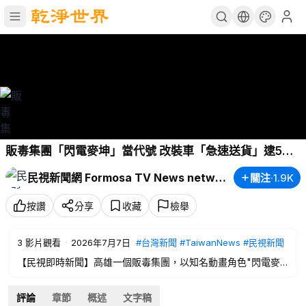
販毒集團「閃電麥坤」當代號 改裝車「急速送貨」逮5嫌
－民視新聞
民視新聞網 Formosa TV News network
關注
·
1.9K
按讚
分享
收藏
檢舉
3
影片觀看
·
2026年7月7日
#台灣新聞
#TaiwanNews
#民視新聞
【民視即時新聞】高雄一個販毒集團，以知名動畫角色"閃電麥
坤"作為毒交易代號，同時打出"急速送貨"為噱頭，再大高雄地
區街頭進行毒品交易，警方歷經數月監控，兵分多路，一口氣逮
評論
章節
概述
文字稿