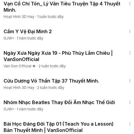
Vạn Cổ Chí Tôn_ Lý Vân Tiêu Truyện Tập 4 Thuyết
Minh.
Hoạt Hình 3D Hay
·
1 tuần trước đây
1:12:29
Cẩm Y Vệ Đại Minh 2
GJW+
·
1 năm trước đây
2:01:53
Ngày Xưa Ngày Xưa 19 - Phù Thủy Lắm Chiêu |
VanSonOfficial
Van Son Official 🍀
·
2 tuần trước đây
10:49
Cửu Dương Võ Thần Tập 37 Thuyết Minh.
Hoạt Hình 3D Hay
·
2 tuần trước đây
1:49:29
Nhóm Nhạc Beatles Thay Đổi Âm Nhạc Thế Giới
GJW+
·
1 năm trước đây
52:42
Bài Học Đáng Đời Tập 01 (Teach You a Lesson)
Bản Thuyết Minh | VanSonOfficial