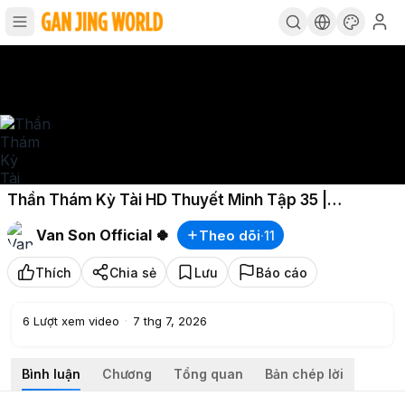
Thần Thám Kỳ Tài HD Thuyết Minh Tập 35 |
VanSonOfficial
Van Son Official 🍀
Theo dõi
·
11
Thích
Chia sẻ
Lưu
Báo cáo
6
Lượt xem video
·
7 thg 7, 2026
Bình luận
Chương
Tổng quan
Bản chép lời