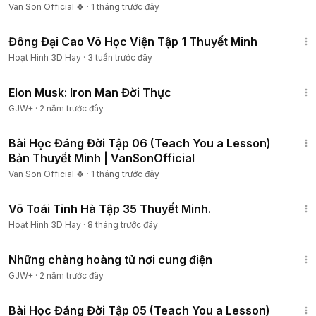
Van Son Official 🍀
·
1 tháng trước đây
21:56
Đông Đại Cao Võ Học Viện Tập 1 Thuyết Minh
Hoạt Hình 3D Hay
·
3 tuần trước đây
1:14:27
Elon Musk: Iron Man Đời Thực
GJW+
·
2 năm trước đây
1:09:24
Bài Học Đáng Đời Tập 06 (Teach You a Lesson)
Bản Thuyết Minh | VanSonOfficial
Van Son Official 🍀
·
1 tháng trước đây
7:50
Võ Toái Tinh Hà Tập 35 Thuyết Minh.
Hoạt Hình 3D Hay
·
8 tháng trước đây
1:28:27
Những chàng hoàng tử nơi cung điện
GJW+
·
2 năm trước đây
1:06:27
Bài Học Đáng Đời Tập 05 (Teach You a Lesson)