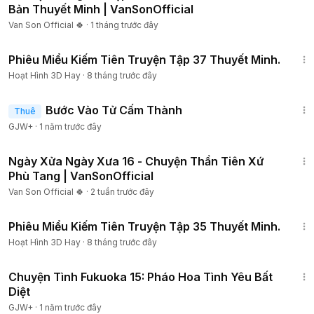
Bản Thuyết Minh | VanSonOfficial
Van Son Official 🍀
·
1 tháng trước đây
7:56
Phiêu Miểu Kiếm Tiên Truyện Tập 37 Thuyết Minh.
Hoạt Hình 3D Hay
·
8 tháng trước đây
1:52:41
Bước Vào Tử Cấm Thành
Thuê
GJW+
·
1 năm trước đây
2:24:37
Ngày Xửa Ngày Xưa 16 - Chuyện Thần Tiên Xứ
Phù Tang | VanSonOfficial
Van Son Official 🍀
·
2 tuần trước đây
7:37
Phiêu Miểu Kiếm Tiên Truyện Tập 35 Thuyết Minh.
Hoạt Hình 3D Hay
·
8 tháng trước đây
50:20
Chuyện Tình Fukuoka 15: Pháo Hoa Tình Yêu Bất
Diệt
GJW+
·
1 năm trước đây