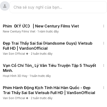
1:13:48
Phim《KÝ ỨC》 | New Century Films Viet
New Century Films Viet
·
1 năm trước đây
1:41:23
Đẹp Trai Thấy Sai Sai (Handsome Guys) Vietsub
Full HD | VanSonOfficial
Van Son Official 🍀
·
2 tuần trước đây
7:13
Vạn Cổ Chí Tôn_ Lý Vân Tiêu Truyện Tập 5 Thuyết
Minh.
Hoạt Hình 3D Hay
·
1 tuần trước đây
1:41:21
Phim Hành Động Kịch Tính Hài Hàn Quốc - Đẹp
Trai Thấy Sai Sai Vietsub Full HD | VanSonOfficial
Van Son Official 🍀
·
2 tuần trước đây
7:21