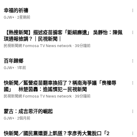
40:07
幸福的祈禱
GJW+
·
2星期前
5:37
【熱搜新聞】描述疫苗掮客「鉅細靡遺」 吳靜怡：陳佩
琪通報檢調？｜民視新聞｜
民視新聞網 Formosa TV News network
·
39分鐘前
56:11
百年歸鄉
GJW+
·
1年前
2:18
快新聞／藍營疫苗翻車換招了？稱南海爭議「喪權辱
國」 林楚茵轟：造謠慣犯－民視新聞
民視新聞網 Formosa TV News network
·
39分鐘前
2:34:53
蒙古：成吉思汗的崛起
GJW+
·
2個月前
1:10
快新聞／國民黨還要上凱道？李彥秀大驚脫口「2