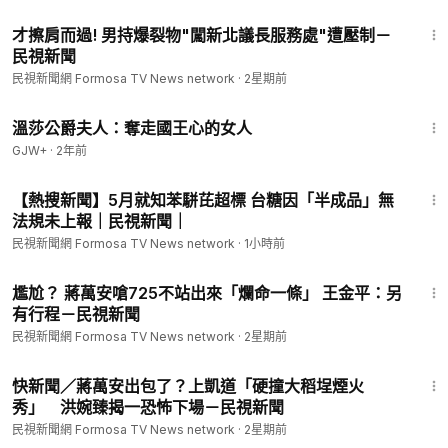
1:59
才擦肩而過! 男持爆裂物"闖新北議長服務處"遭壓制－
民視新聞
民視新聞網 Formosa TV News network
·
2星期前
45:22
溫莎公爵夫人：奪走國王心的女人
GJW+
·
2年前
8:28
【熱搜新聞】5月就知苯駢芘超標 台糖因「半成品」無
法規未上報｜民視新聞｜
民視新聞網 Formosa TV News network
·
1小時前
1:58
尷尬？ 蔣萬安嗆725不站出來「爛命一條」 王金平：另
有行程－民視新聞
民視新聞網 Formosa TV News network
·
2星期前
1:22
快新聞／蔣萬安出包了？上凱道「硬撞大稻埕煙火
秀」 洪婉臻揭一恐怖下場－民視新聞
民視新聞網 Formosa TV News network
·
2星期前