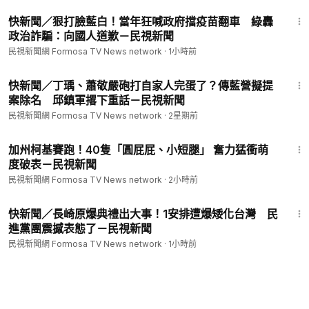
3:04
快新聞／狠打臉藍白！當年狂喊政府擋疫苗翻車 綠轟
政治詐騙：向國人道歉－民視新聞
民視新聞網 Formosa TV News network
·
1小時前
1:01
快新聞／丁瑀、蕭敬嚴砲打自家人完蛋了？傳藍營擬提
案除名 邱鎮軍撂下重話－民視新聞
民視新聞網 Formosa TV News network
·
2星期前
1:20
加州柯基賽跑！40隻「圓屁屁、小短腿」 奮力猛衝萌
度破表－民視新聞
民視新聞網 Formosa TV News network
·
2小時前
2:44
快新聞／長崎原爆典禮出大事！1安排遭爆矮化台灣 民
進黨團震撼表態了－民視新聞
民視新聞網 Formosa TV News network
·
1小時前