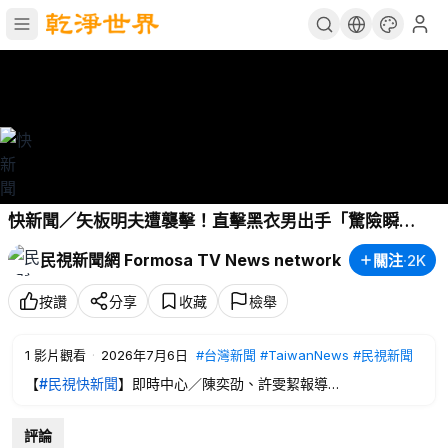
快新聞／矢板明夫遭襲擊！直擊黑衣男出手「驚險瞬
間」 蔡竺君還原事發經過－民視新聞
民視新聞網 Formosa TV News network
關注
·
2K
按讚
分享
收藏
檢舉
1
影片觀看
·
2026年7月6日
#台灣新聞
#TaiwanNews
#民視新聞
【
#民視快新聞
】即時中心／陳奕劭、許雯絜報導
最新消息！資深媒體人、印太戰略智庫執行長矢板明夫今（6）
評論