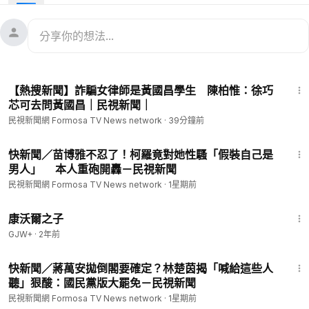
日上午在台中受邀擔任活動講師，豈料，在活動結束後離開飯店
時，突然遭到一名頭戴黑色鴨舌帽、身穿黑色衣服的男子蓄意尾
隨，並出手攻擊臉部，嫌犯隨後逃逸，從畫面中可以看到，矢板
明夫遭攻擊後在衛生紙留下血跡，畫面相當駭人。如今兩人對
峙，矢板明夫遭襲擊的畫面，監視器全都錄了。
10:37
【熱搜新聞】詐騙女律師是黃國昌學生 陳柏惟：徐巧
芯可去問黃國昌｜民視新聞｜
#台灣新聞
#TaiwanNews
#民視新聞
#FTV新聞
#Taiwan
民視新聞網 Formosa TV News network
·
39分鐘前
--
看新聞：
https://www.ftvnews.com.tw/news/detail/2026706W
3:20
0446?utm_source=youtube&utm_medium=description
快新聞／苗博雅不忍了！柯羅竟對她性騷「假裝自己是
男人」 本人重砲開轟－民視新聞
更多相關新聞：
https://www.ftvnews.com.tw/tag/%E7%9F%A
2%E6%9D%BF%E6%98%8E%E5%A4%AB
民視新聞網 Formosa TV News network
·
1星期前
--
1:27:39
📱下載民視新聞APP →
https://www.ftvnews.com.tw/download
康沃爾之子
✅ 民視新聞網：
https://www.ftvnews.com.tw/
GJW+
·
2年前
✅ 民視新聞FB：
https://www.facebook.com/ftvnews53
1:16
✅ 加入民視LINE：
https://lin.ee/jvHY7X4
快新聞／蔣萬安拋倒閣要確定？林楚茵揭「喊給這些人
✅ 訂閱民視IG：
https://www.instagram.com/ftvnews/
聽」狠酸：國民黨版大罷免－民視新聞
民視新聞網 Formosa TV News network
·
1星期前