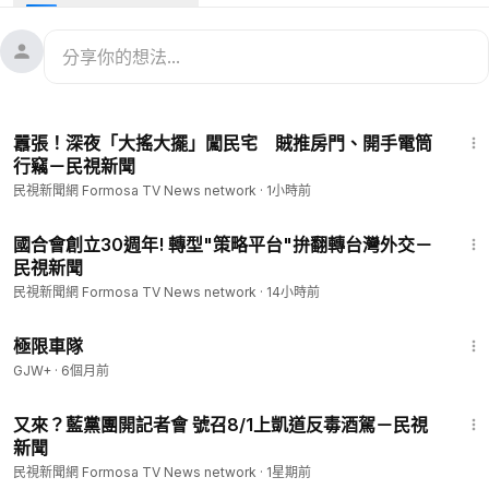
漲跌幅機制適用的商品，以及小型化黃金類商品及非金電指數期
貨契約的規格，讓投資人操作的門檻更低，避險更加靈活。
#台灣新聞
#TaiwanNews
#民視新聞
#FTV新聞
#Taiwan
--
看新聞：
https://www.ftvnews.com.tw/news/detail/2026706F
1:39
03M1?utm_source=youtube&utm_medium=description
囂張！深夜「大搖大擺」闖民宅 賊推房門、開手電筒
--
行竊－民視新聞
📱下載民視新聞APP →
https://www.ftvnews.com.tw/download
民視新聞網 Formosa TV News network
·
1小時前
✅ 民視新聞網：
https://www.ftvnews.com.tw/
✅ 民視新聞FB：
https://www.facebook.com/ftvnews53
1:45
✅ 加入民視LINE：
https://lin.ee/jvHY7X4
國合會創立30週年! 轉型"策略平台"拚翻轉台灣外交－
民視新聞
✅ 訂閱民視IG：
https://www.instagram.com/ftvnews/
民視新聞網 Formosa TV News network
·
14小時前
48:34
極限車隊
GJW+
·
6個月前
1:40
又來？藍黨團開記者會 號召8/1上凱道反毒酒駕－民視
新聞
民視新聞網 Formosa TV News network
·
1星期前