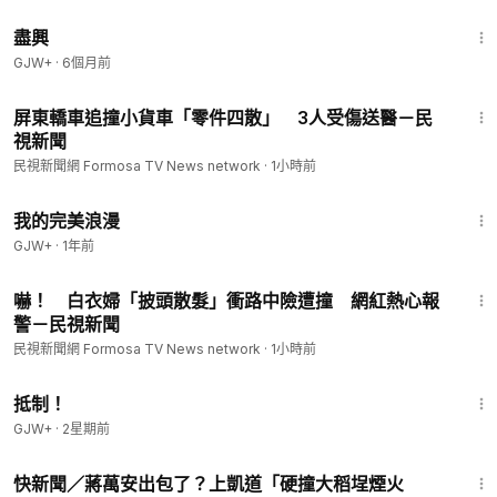
1:01:24
盡興
GJW+
·
6個月前
1:01
屏東轎車追撞小貨車「零件四散」 3人受傷送醫－民
視新聞
民視新聞網 Formosa TV News network
·
1小時前
1:31:17
我的完美浪漫
GJW+
·
1年前
1:00
嚇！ 白衣婦「披頭散髮」衝路中險遭撞 網紅熱心報
警－民視新聞
民視新聞網 Formosa TV News network
·
1小時前
1:33:42
抵制！
GJW+
·
2星期前
1:22
快新聞／蔣萬安出包了？上凱道「硬撞大稻埕煙火