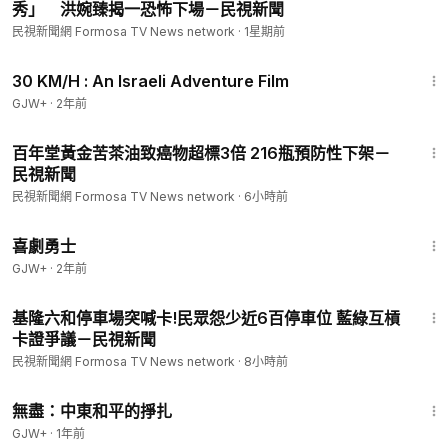
秀」 洪婉臻揭一恐怖下場－民視新聞
民視新聞網 Formosa TV News network
·
1星期前
1:08:12
30 KM/H : An Israeli Adventure Film
GJW+
·
2年前
1:06
百年堂黃金苦茶油致癌物超標3倍 216瓶預防性下架－
民視新聞
民視新聞網 Formosa TV News network
·
6小時前
1:14:06
喜劇勇士
GJW+
·
2年前
1:59
基隆六和停車場突喊卡!民眾怨少近6百停車位 藍綠互槓
卡證爭議－民視新聞
民視新聞網 Formosa TV News network
·
8小時前
1:02:15
無盡：中東和平的掙扎
GJW+
·
1年前