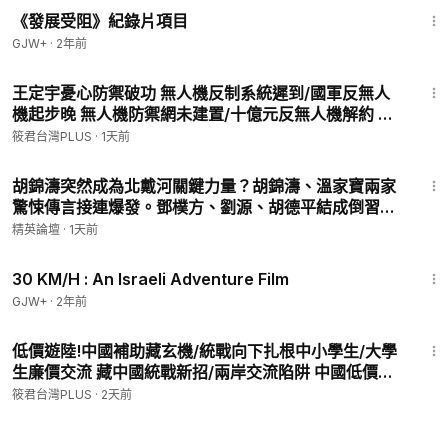
《發展受阻》紀錄片項目
GJW+
·
2年前
14:57
王定宇憂心防禦破功 無人機反制系統遲到/國軍反無人
機起步晚 無人機防禦網未建置/十億元反無人機解約 顧
立雄坦承反制不足/反無人機未納入指管 指管系統無人
筱君台灣PLUS
·
1天前
機掛零｜20260805｜
28:14
胡錦濤突然成為北戴河關鍵力量？胡錦濤、溫家寶兩家
驚悚傳言接連爆發。鄧樸方、劉源、胡德平結成倒習聯
盟！軍隊開始選邊，習近平二十一大連任出現最大變數|
精英論壇
·
1天前
【#精英論壇】 #胡錦濤 #習近平 #北戴河 #溫家寶 #倒
1:08:12
習 #21大
30 KM/H : An Israeli Adventure Film
GJW+
·
2年前
21:18
低價遊陸!中國補助藏玄機/統戰向下扎根中小學生/大學
生廉價交流 藏中國統戰新招/兩岸交流陷阱 中國低價統
戰圈套/吃住全靠補助 言論安全藏隱憂/｜20260804｜
筱君台灣PLUS
·
2天前