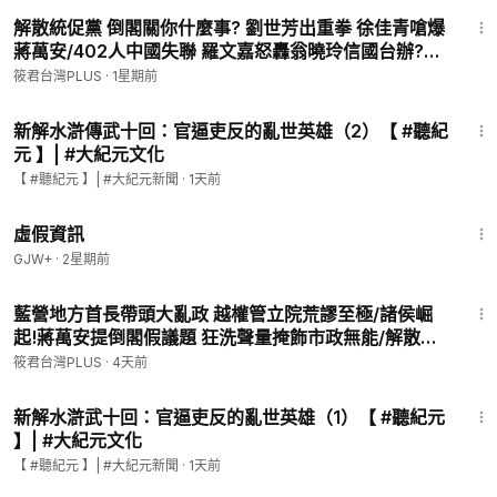
1:04:07
解散統促黨 倒閣關你什麼事? 劉世芳出重拳 徐佳青嗆爆
蔣萬安/402人中國失聯 羅文嘉怒轟翁曉玲信國台辦?台
灣?/倒閣關你什麼事? 徐佳青嗆爆蔣萬安:別只想中央!｜
筱君台灣PLUS
·
1星期前
20260730｜
22:06
新解水滸傳武十回：官逼吏反的亂世英雄（2）【 #聽紀
元 】| #大紀元文化
【 #聽紀元 】| #大紀元新聞
·
1天前
2:39:28
虛假資訊
GJW+
·
2星期前
3:12:30
藍營地方首長帶頭大亂政 越權管立院荒謬至極/諸侯崛
起!蔣萬安提倒閣假議題 狂洗聲量掩飾市政無能/解散統
促黨 倒閣關你什麼事?劉世芳出重拳 徐佳青嗆爆蔣/披政
筱君台灣PLUS
·
4天前
黨外衣紅色滲透危害國安 內政部聲請解散統促黨
9:54
新解水滸武十回：官逼吏反的亂世英雄（1）【 #聽紀元
】| #大紀元文化
【 #聽紀元 】| #大紀元新聞
·
1天前
1:15:33