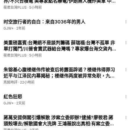
界/不只台積電 美專家點名聯電/伊朗無人機炸美軍 中國
2.信用卡轉帳（海內外均可）
竟是後台 美專家揭中國暗助伊朗！/五角大廈將出手？
筱君台灣PLUS
·
5小時前
https://p.ecpay.com.tw/78F58DE
私下重擊中國！美專家挺鷹派:必須對中國脫鉤！
37:42
时空旅行者的自白：来自3036年的男人
3.成為我們的頻道會員，加入每月自動贊助的行列：
GJW+
·
2年前
https://www.youtube.com/channel/UCoMWlmx8innG308iaw
T_P1Q/join
20:55
美重磅嘉賓:台灣絕不是談判籌碼 薛瑞福:台灣不孤單 非
單打獨鬥/川普會賣武器給台灣嗎？專家爆台海交貨內
4.有工商合作，請洽：
taiwanplusyt@gmail.com
幕/地緣危機加劇！台灣如何化解脅迫/薛瑞福:別怕強權
筱君台灣PLUS
·
5小時前
壓迫台灣民主無可取代 美日台共築安全網
非常謝謝您的支持！
16:50
朱镕基心腹楼继伟传被查后将露面辟谣？楼继伟得罪习
大家好，我是廖筱君。我成立網路頻道：筱君 台灣plus。
近平与江泽民内幕揭秘；楼继伟两度被异常免职，九大
希望透過這個平台一起守護台灣。我每一天用心生活在這塊土
秘闻……【#燕铭论政-417】
燕銘時評
·
22小時前
地，透過文字、聲音和鏡頭，串連台灣社會的人與事、關係與脈
1:43:32
動。
紅色狂怒
不管您身在世界何處，如果您剛好也是這樣的人，可不可以幫我
GJW+
·
2天前
訂閱，讓我們一起用心守護台灣。
19:48
蔣萬安提倒閣引爆解散 涉案立委即辦?逮捕?廖筱君:蔣
🌍全平台連結｜想看更深入的分析、更多元的節目？快加入以下
頭殼壞去/解散國會大洗牌 王鴻薇說出真相:有案立委在
平台👇
身不少/蔣萬安提倒閣 涉案立委末日降臨｜20260803