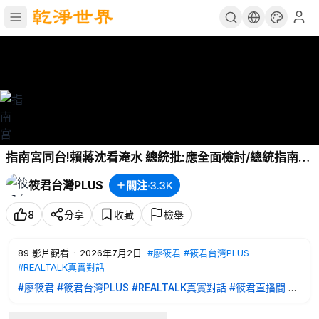
指南宮同台!賴蔣沈看淹水 總統批:應全面檢討/總統指南宮
喊話 治水預算卡關?內湖大淹水真相/治水不分藍綠南北 總
筱君台灣PLUS
關注
·
3.3K
統這話藏玄機/治水破局誰負責?總預算卡關有解?總統盼
朝野合作/指南宮直擊 預算不通治水難
8
分享
收藏
檢舉
89
影片觀看
·
2026年7月2日
#廖筱君
#筱君台灣PLUS
#REALTALK真實對話
#廖筱君
#筱君台灣PLUS
#REALTALK真實對話
#筱君直播間
#
豐臺新媒體