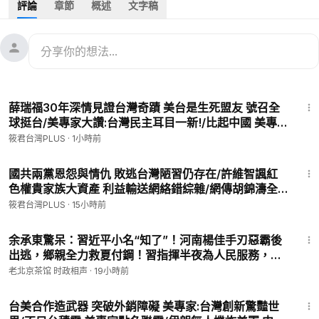
評論
章節
概述
文字稿
★按讚訂閱加分享 開啟小鈴鐺 多多支持「筱君台灣PLUS」
★「筱君台灣PLUS」新聞網 ＠網站連結→
https://fantasticnew
media.com/
★廖筱君全新政論節目 REAL TALK/真實對話 ＠網站連結→
http
s://www.youtube.com/@realtalkreal
17:15
★筱君樂活plus ＠網站連結→
https://youtube.com/@healthyp
薛瑞福30年深情見證台灣奇蹟 美台是生死盟友 號召全
lusyt0709
球挺台/美專家大讚:台灣民主耳目一新!/比起中國 美專
家坦言更愛台灣 若被併吞全球完了/美專家震撼警告:台
筱君台灣PLUS
·
1小時前
「一人難挑千斤擔，眾人能移萬座山」，如果您有餘力，請贊助
灣若倒下 美專家爆全球浩劫 台灣是世界心臟
我們製作更優質的節目內容，且走得長長久久。感恩。
23:27
1.銀行轉帳：
國共兩黨恩怨與情仇 敗逃台灣陋習仍存在/許維智諷紅
色權貴家族大資產 利益輸送網絡錯綜雜/網傳胡錦濤全
★元大銀行(806)東板橋分行
家中毒? 許維智揭秘中共大鬥爭/統促黨橫行終遭解散 國
戶名：廖筱君
筱君台灣PLUS
·
15小時前
安漏洞補破網清查｜20260806｜
帳號：00168-1616-64416
26:41
★外幣匯款資訊：
余承東驚呆：習近平小名“知了”！河南楊佳手刃惡霸後
新光銀行新生南路分行
出逃，鄉親全力救夏付鋼！習指揮半夜為人民服務，各
0523-11-888-233-3
地火燒連城！（老北京茶館/第1706集/2026/08/05）
老北京茶馆 时政相声
·
19小時前
傑作文化事業有限公司 MASTERPIECE CULTURE CO., LTD.
12:30
SWIFT CODE:MKTBTWTP
台美合作造武器 突破外銷障礙 美專家:台灣創新驚豔世