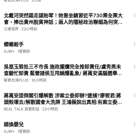
筱君台灣PLUS
·
3天前
｜
🔵 筱君台灣 PLUS｜深度政經、時事解析
22:23
北戴河突然踢走諶貽琴！她曾坐鎮習近平730票全票大
youtube.com/@HC.TAIWANPLUS
會、捧出貴州脫貧神話；兩人的隱秘政治聯姻為何突然
到頭？【江峰視界20260805第454期】
🟢 筱君樂活 PLUS｜健康、生活、心靈充電
江峰视界
·
23小時前
youtube.com/@healthyplusyt0709
1:19:18
蠑螈殺手
🔴 REAL TALK 真實對話｜直球質問、人物專訪、沒有腳本的真
GJW+
·
1星期前
心話
19:24
youtube.com/@realtalkreal
吳崑玉狠批三不市長 施政擺爛完全推卸責任/盧秀燕未
查驗忙卸責 藍營諸侯互甩鍋爆亂象/ 蔣萬安滿腦選舉算
🟣 筱君直播間｜即時互動、最直接的陪伴
計 無視幼童安全引爆民怨/蔣萬安見好不收惹災禍 拋倒
筱君台灣PLUS
·
10小時前
https://www.youtube.com/channel/UCVs7YbroaE9e-1wfPos
閣震撼彈亂陣腳｜202608
19:48
JUQQ
蔣萬安提倒閣引爆解散 涉案立委即辦?逮捕?廖筱君:蔣
頭殼壞去/解散國會大洗牌 王鴻薇說出真相:有案立委在
🟡 豐臺新媒體｜官方網站｜即時新聞・政治・國際・社會
身不少/蔣萬安提倒閣 涉案立委末日降臨｜20260805
REAL TALK 真實對話
·
23小時前
fantasticnewmedia.com
｜
1:28:20
錯換嬰兒
GJW+
·
1星期前