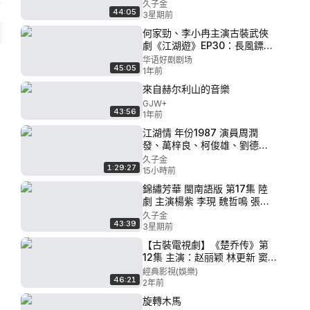
欽 涂松岩 管樂 許齡月 董潔 楊
久子金
44:05
昆 沈夢辰 佟夢實 張琪 邵芸 孫
3星期前
美林 古子成 曲哲明 張磊 郝文
何家勁、李小冉主演古裝武俠
婷 周璞 郭喆 付嘉
劇《江湖遊》EP30：長風鏢局
少局主為救治雲家莊五少爺，
华语好剧剧场
45:05
為此觸犯世間禁忌也在所不
1年前
惜。得到一群熱血男兒鼎力相
來自赫尔利山的音樂
助，一路踏上前往雲家莊的旅
GJW+
程，郭旭歷經千辛萬苦，邂逅
43:56
1年前
了形形色色的人物
江湖情 年份1987 演員周潤
發、萬梓良、柯俊雄、劉德
華、譚詠麟、王小鳳、劉嘉
久子金
1:29:27
玲、楊羣、李修賢
15小時前
錦繡芳華 閩南語版 第17集 陸
劇 主演楊紫 李現 魏哲鳴 張雅
欽 涂松岩 管樂 許齡月 董潔 楊
久子金
43:39
昆 沈夢辰 佟夢實 張琪 邵芸 孫
3星期前
美林 古子成 曲哲明 張磊 郝文
【古裝電視劇】《楚乔传》第
婷 周璞 郭喆 付嘉
12集 主演：赵丽颖 林更新 窦
骁 李沁
經典影視(娛樂)
46:21
2年前
旋轉木馬