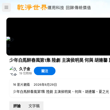
運用科技 回歸傳統價值
少年白馬醉春風第1集 陸劇 主演侯明昊 何與 胡連馨 
久子金
關注
19
位粉絲
16
影片觀看
·
2026年6月29日
少年白馬醉春風第1集 陸劇 主演侯明昊、何與、
評論
文字稿