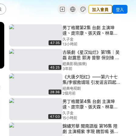
加入會員
登入
男丁格爾第2集 台劇 主演坤
達、庹宗康、張天霖、林韋
君、梁又琳、蔡裴琳
久子金
47:35
13小時前
古裝劇《星汉灿烂》第1集｜吴
磊 赵露思 郭涛 曾黎 保剑锋 童
蕾 许娣 李昀锐 余承恩 汪卓成
經典影視(娛樂)
45:25
施诗 主演
3年前
《大唐夕阳红》——第六十七
集/李俶救靖瑶 引发谣言四起
珍珠明大义 替夫君求皇上赐婚
经典电视剧
28:36
2個月前
男丁格爾第4集 台劇 主演坤
達、庹宗康、張天霖、林韋
君、梁又琳、蔡裴琳
久子金
47:03
15小時前
錦繡芳華 閩南語版 第16集 陸
劇 主演楊紫 李現 魏哲鳴 張雅