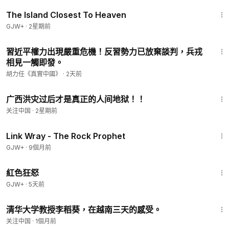
1:42:35
The Island Closest To Heaven
GJW+
·
2星期前
25:27
習近平權力出現嚴重危機！反習勢力已放棄談判，兵戎
相見一觸即發。
胡力任《真實中國》
·
2天前
4:02
广西洪灾过后才是真正的人间地狱！！
关注中国
·
2星期前
1:27:48
Link Wray - The Rock Prophet
GJW+
·
9個月前
1:43:32
紅色狂怒
GJW+
·
5天前
3:10
清华大学教授李稻葵，在越南三天的感受。
关注中国
·
1個月前