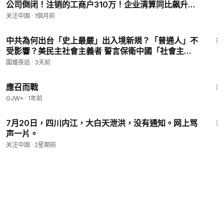
公司倒闭！注销的工商户310万！企业清算同比飙升
23%！就业压力山大！有1076万大学毕业生步入社
关注中国
·
1個月前
会，还有8000万年轻人失业(20%)。在动态清零的政
1:05:17
策下，房市和股市崩盘一触即发！房贷、车贷、房租
中共為何出台「史上最嚴」出入境新規？「普通人」不
受影響？美民主社會主義者 誓言保衛中國「社會主
義」？｜唐靖遠 Jason 薇羽 方菲｜圍爐夜話 8/5
圍爐夜話
·
3天前
1:40:29
應召而戰
GJW+
·
1年前
1:09
7月20日，四川内江，大白天泄洪，没有通知。网上骂
声一片。
关注中国
·
2星期前