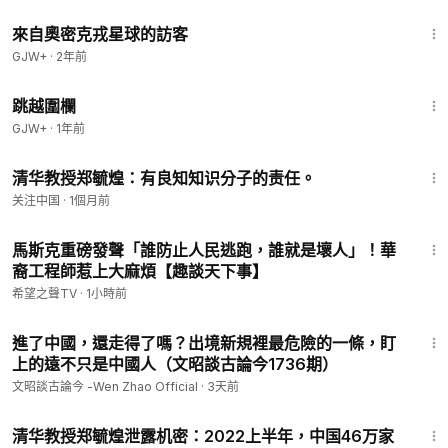
1:36:37
來自奧密克戎星球的訪客
GJW+
·
2年前
1:36:23
跳越圍欄
GJW+
·
1年前
1:48
清华教授郑毓煌：有良知知识分子的责任。
关注中国
·
1個月前
13:51
馬斯克重磅發聲「誰防止人民逃跑，誰就是壞人」！華
裔工程師惹上大麻煩【趣談天下事】
希望之聲TV
·
1小時前
22:16
進了中國，還走得了嗎？出境新規裡最危險的一條，盯
上的遠不只是中國人（文昭談古論今1736期）
文昭談古論今 -Wen Zhao Official
·
3天前
1:05
清华教授郑毓煌泄露机密：2022上半年，中国46万家