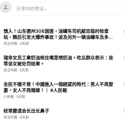
1:35
慎入！山东德州308国道，油罐车司机献忠临时检查
站，随后引发大爆炸事故！波及另外一辆油罐车及多辆
车，罚款的警察被献五个！目前国内网上流传的相关视
关注中国
·
4天前
频全部被已被下架屏蔽或封号禁言！
1:08
瑞幸女员工拿奶油枪往嘴里喷奶油。吃瓜群众表示：坐
等该女被处罚结果。
关注中国
·
5天前
17:54
全民不婚不育！中國進入一個絕望的時代：男人不再娶
妻，女人不再婚嫁！｜ #人民報
人民報
·
2天前
5:20
经常撒谎会长出长鼻子
关注中国
·
6天前
18:59