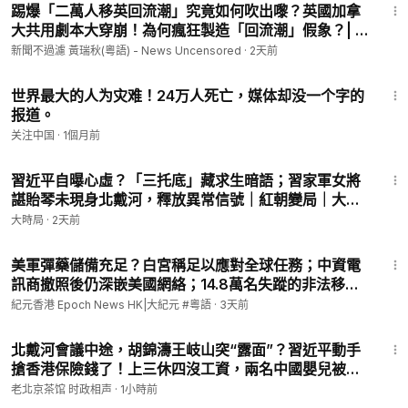
踢爆「二萬人移英回流潮」究竟如何吹出嚟？英國加拿
大共用劇本大穿崩！為何瘋狂製造「回流潮」假象？| #
粵語頻道 【#新聞不過濾】黃瑞秋 8.7
新聞不過濾 黃瑞秋(粵語) - News Uncensored
·
2天前
3:54
世界最大的人为灾难！24万人死亡，媒体却没一个字的
报道。
关注中国
·
1個月前
15:40
習近平自曝心虛？「三托底」藏求生暗語；習家軍女將
諶貽琴未現身北戴河，釋放異常信號｜紅朝變局｜大時
局
大時局
·
2天前
15:29
美軍彈藥儲備充足？白宮稱足以應對全球任務；中資電
訊商撤照後仍深嵌美國網絡；14.8萬名失蹤的非法移民
兒童被特朗普政府找到；AI自動生成假身份，欺騙真人
紀元香港 Epoch News HK|大紀元 #粵語
·
3天前
l#紀元香港 粵語
23:05
北戴河會議中途，胡錦濤王岐山突“露面”？習近平動手
搶香港保險錢了！上三休四沒工資，兩名中國嬰兒被基
因編輯奪命！（老北京茶館/第1709集/2026/08/08）
老北京茶馆 时政相声
·
1小時前