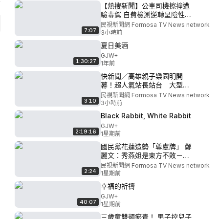
【熱搜新聞】公車司機擦撞遭
驗毒駕 自費檢測逆轉呈陰性｜
民視新聞｜
民視新聞網 Formosa TV News network
7:07
3小時前
夏日美酒
GJW+
1:30:27
1年前
快新聞／高雄親子樂園明開
幕！超人氣站長站台 大型氣
球吸睛－民視新聞
民視新聞網 Formosa TV News network
3:10
3小時前
Black Rabbit, White Rabbit
GJW+
2:19:16
1星期前
國民黨花蓮造勢「尊盧牌」 鄭
麗文：秀燕姐是東方不敗－民
視台語新聞
民視新聞網 Formosa TV News network
2:24
1星期前
幸福的祈禱
GJW+
40:07
1星期前
三歲童雙頰瘀青！ 男子控兒子