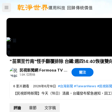
運用科技 回歸傳統價值
"苗栗至竹南"怪手翻覆排除 台鐵:週四14:40恢復
民視新聞網 Formosa TV News network
關注
1.9K
位粉絲
6
影片觀看
·
2026年6月18日
#台灣新聞
#TaiwanNews
#民視新
【民視即時新聞】今天（18日）清晨，台鐵發布緊急通知，因
正線129公里處，只能維持苗栗到竹南間，單線雙向通車，不少
#台灣新聞
#TaiwanNews
#民視新聞
#FTV新聞
#Taiwan
評論
章節
文字稿
--