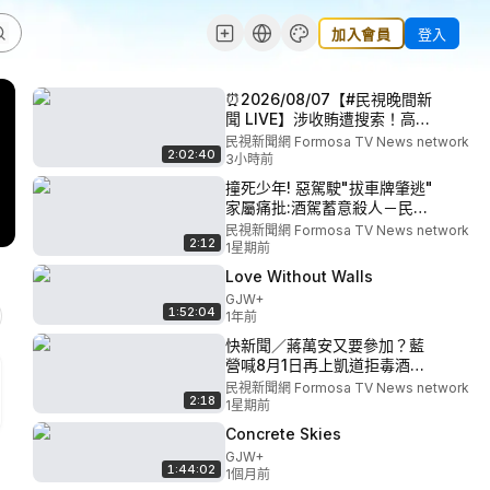
加入會員
登入
⏰2026/08/07【#民視晚間新
聞 LIVE】涉收賄遭搜索！高雄
無黨籍議員范織欽遭聲押／高
民視新聞網 Formosa TV News network
2:02:40
雄路口鳩占號誌桿孵蛋 全景監
3小時前
視器「育兒過程全紀錄」／基
撞死少年! 惡駕駛"拔車牌肇逃"
隆大武崙沙灘戲水失蹤 29歲救
家屬痛批:酒駕蓄意殺人－民視
生員溺斃尋獲遺體
新聞
民視新聞網 Formosa TV News network
2:12
1星期前
Love Without Walls
GJW+
1:52:04
1年前
快新聞／蔣萬安又要參加？藍
營喊8月1日再上凱道拒毒酒
駕 本人這樣說－民視新聞
民視新聞網 Formosa TV News network
2:18
1星期前
Concrete Skies
GJW+
1:44:02
1個月前