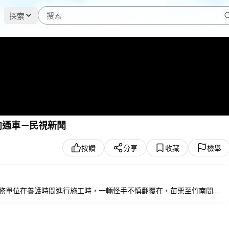
探索
雙向通車－民視新聞
按讚
分享
收藏
檢舉
聞
工務單位在養護時間進行施工時，一輛怪手不慎翻覆在，苗栗至竹南間西
通勤族受影響，直到下午2點40分，歷時10個小時，才恢復雙線通行。