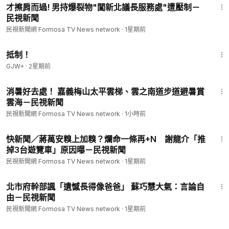
才擦肩而過! 男持爆裂物"闖新北議長服務處"遭壓制－
民視新聞
民視新聞網 Formosa TV News network
·
1星期前
1:33:42
抵制！
GJW+
·
2星期前
1:42
消暑好去處！ 嘉義梅山太平雲梯、雲之南道步道避暑賞
雲海－民視新聞
民視新聞網 Formosa TV News network
·
1小時前
1:05
快新聞／蔣萬安糗上加糗？爛命一條再+N 謝龍介「推
掉3台遊覽車」原因曝－民視新聞
民視新聞網 Formosa TV News network
·
1星期前
1:51
北市府幹部諷「遺憾長得像爸爸」 蘇巧慧大氣：言論自
由－民視新聞
民視新聞網 Formosa TV News network
·
1星期前
2:16