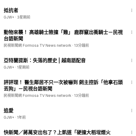
1:15:11
抵抗者
GJW+
·
3星期前
2:03
動物來襲！ 高雄騎士險撞「雞」 鹿群竄出衝騎士－民視
台語新聞
民視新聞網 Formosa TV News network
·
13分鐘前
43:00
亞特蘭提斯：失落的歷史 | 越南語配音
GJW+
·
1星期前
1:57
評評理！ 醫生鄰居不只一次被嚇到 飼主控訴「他拿石頭
丟狗」－民視台語新聞
民視新聞網 Formosa TV News network
·
13分鐘前
1:39:46
追愛
GJW+
·
1年前
1:22
快新聞／蔣萬安出包了？上凱道「硬撞大稻埕煙火