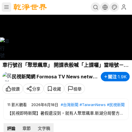
車行號召「聚眾飆車」 開課表般喊「上課囉」當暗號－民
視新聞
民視新聞網 Formosa TV News network
關注
·
1.9K
按讚
分享
收藏
檢舉
11
影片觀看
·
2026年6月18日
#台灣新聞
#TaiwanNews
#民視新聞
【民視即時新聞】暑假還沒到，就有人聚眾飆車.新湖分局警方，
在暑假前夕強力掃蕩飆車集團，查獲到以車行負責人為首的危險
駕車改裝集團，逮捕9名嫌犯到案，為首的車行老闆以開課表，
評論
章節
文字稿