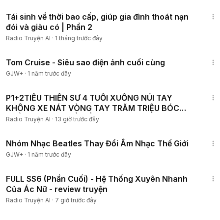
1:14:34
Tái sinh về thời bao cấp, giúp gia đình thoát nạn
đói và giàu có | Phần 2
Radio Truyện AI
·
1 tháng trước đây
1:15:32
Tom Cruise - Siêu sao điện ảnh cuối cùng
GJW+
·
1 năm trước đây
4:01:16
P1+2TIỂU THIỀN SƯ 4 TUỔI XUỐNG NÚI TAY
KHÔNG XE NÁT VÒNG TAY TRĂM TRIỆU BÓC
TRẦN SỰ THẬT VỀ TIỂU TAM
Radio Truyện AI
·
13 giờ trước đây
1:49:29
Nhóm Nhạc Beatles Thay Đổi Âm Nhạc Thế Giới
GJW+
·
1 năm trước đây
36:40
FULL SS6 (Phần Cuối) - Hệ Thống Xuyên Nhanh
Của Ác Nữ - review truyện
Radio Truyện AI
·
7 giờ trước đây
1:48:57