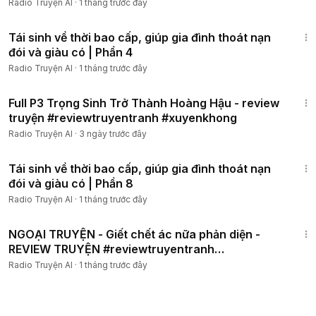
Radio Truyện AI
·
1 tháng trước đây
1:12:04
Tái sinh về thời bao cấp, giúp gia đình thoát nạn
đói và giàu có | Phần 4
Radio Truyện AI
·
1 tháng trước đây
57:31
Full P3 Trọng Sinh Trở Thành Hoàng Hậu - review
truyện #reviewtruyentranh #xuyenkhong
Radio Truyện AI
·
3 ngày trước đây
42:13
Tái sinh về thời bao cấp, giúp gia đình thoát nạn
đói và giàu có | Phần 8
Radio Truyện AI
·
1 tháng trước đây
5:57
NGOẠI TRUYỆN - Giết chết ác nữa phản diện -
REVIEW TRUYỆN #reviewtruyentranh
#cuumuoireview
Radio Truyện AI
·
1 tháng trước đây