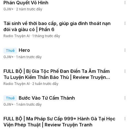
Phán Quyết Vô Hình
GJW+
·
2 năm trước đây
1:08:24
Tái sinh về thời bao cấp, giúp gia đình thoát nạn
đói và giàu có | Phần 6
Radio Truyện AI
·
1 tháng trước đây
1:34:36
Hero
Thuê
GJW+
·
1 năm trước đây
16:24:38
FULL BỘ | Bị Gia Tộc Phế Đan Điền Ta Âm Thầm
Tu Luyện Kiếm Thần Báo Thù | Review Truyện
Tranh
Radio Truyện AI
·
2 tuần trước đây
1:52:41
Bước Vào Tử Cấm Thành
Thuê
GJW+
·
1 năm trước đây
8:13:27
FULL BỘ | Ma Pháp Sư Cấp 999+ Hành Gà Tại Học
Viện Phép Thuật | Review Truyện Tranh