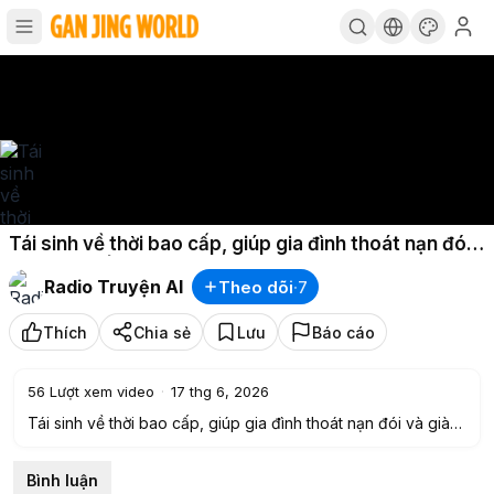
Tái sinh về thời bao cấp, giúp gia đình thoát nạn đói
và giàu có | Phần 40
Radio Truyện AI
Theo dõi
·
7
Thích
Chia sẻ
Lưu
Báo cáo
56
Lượt xem video
·
17 thg 6, 2026
Tái sinh về thời bao cấp, giúp gia đình thoát nạn đói và giàu
có | Phần 40
———-✨———-
Bình luận