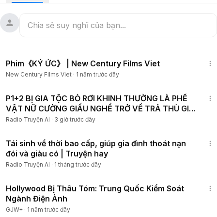
VP Bank: 722777123 - PMH - Hãy ủng hộ Gấu Review bằng
một tách cà phê nhé!
🎬 Subscribe ngay để không bỏ lỡ những video thú vị nhất
từ Gấu Review.
🌟 Đừng quên nhấn Like và Share để giúp kênh phát triển
1:13:48
hơn nhé.
Phim《KÝ ỨC》 | New Century Films Viet
Cảm ơn mọi người rất nhiều!
New Century Films Viet
·
1 năm trước đây
———-✨———-
📝 Biên tập & Phụ đề: Gấu Review
4:21:31
🔊 Lồng tiếng: Gấu Review
P1+2 BỊ GIA TỘC BỎ RƠI KHINH THƯỜNG LÀ PHẾ
⚠️ Vui lòng không reup dưới bất kỳ hình thức nào.
VẬT NỮ CƯỜNG GIẤU NGHỀ TRỞ VỀ TRẢ THÙ GIẢ
THIÊN KIM GIẢ
———-✨———-
Radio Truyện AI
·
3 giờ trước đây
review anime, review anime chuyển sinh, review anime hay,
2:14:58
review anime truyện tranh, review anime giấu nghề chuyển
Tái sinh về thời bao cấp, giúp gia đình thoát nạn
sinh, review anime chuyển sinh full, review anime tình yêu,
đói và giàu có | Truyện hay
review anime giấu nghề, review anime đam mỹ, review
Radio Truyện AI
·
1 tháng trước đây
anime học đường, review anime ngôn tình, review anime all
1:03:56
in one, review anime attack on titan, review anime all, all in
Hollywood Bị Thâu Tóm: Trung Quốc Kiểm Soát
one review anime, anime review anime, all review anime,
Ngành Điện Ảnh
anime, anime hay, bách hợp anime, học viện review
GJW+
·
1 năm trước đây