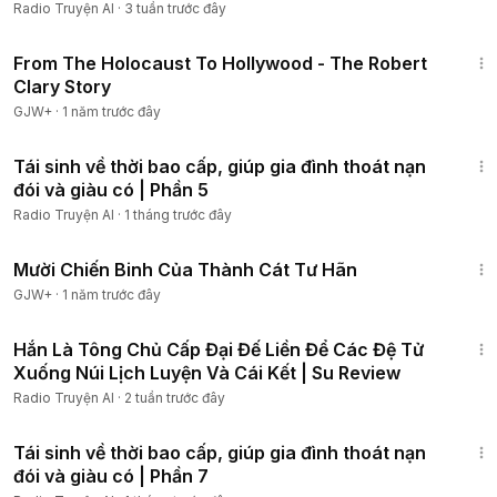
Radio Truyện AI
·
3 tuần trước đây
49:15
From The Holocaust To Hollywood - The Robert
Clary Story
GJW+
·
1 năm trước đây
1:02:59
Tái sinh về thời bao cấp, giúp gia đình thoát nạn
đói và giàu có | Phần 5
Radio Truyện AI
·
1 tháng trước đây
1:31:35
Mười Chiến Binh Của Thành Cát Tư Hãn
GJW+
·
1 năm trước đây
2:35:59
Hắn Là Tông Chủ Cấp Đại Đế Liền Để Các Đệ Tử
Xuống Núi Lịch Luyện Và Cái Kết | Su Review
Radio Truyện AI
·
2 tuần trước đây
49:29
Tái sinh về thời bao cấp, giúp gia đình thoát nạn
đói và giàu có | Phần 7