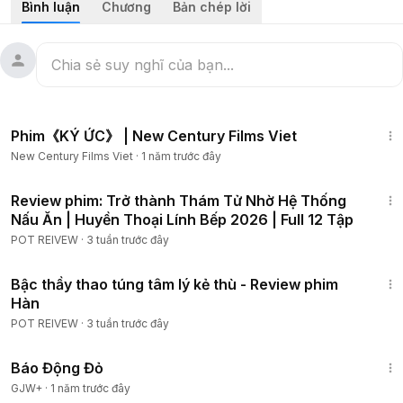
Bình luận
Chương
Bản chép lời
#kichtinh
#hanhdong
#reviewphimhay
1:13:48
Phim《KÝ ỨC》 | New Century Films Viet
New Century Films Viet
·
1 năm trước đây
1:46:35
Review phim: Trở thành Thám Tử Nhờ Hệ Thống
Nấu Ăn | Huyền Thoại Lính Bếp 2026 | Full 12 Tập
POT REIVEW
·
3 tuần trước đây
1:29:57
Bậc thầy thao túng tâm lý kẻ thù - Review phim
Hàn
POT REIVEW
·
3 tuần trước đây
1:20:36
Báo Động Đỏ
GJW+
·
1 năm trước đây