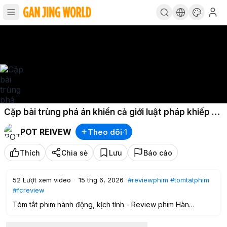
Cặp bài trùng phá án khiến cả giới luật pháp khiếp sợ
- Review phim Hàn
POT REIVEW
Theo dõi
·
1
Thích
Chia sẻ
Lưu
Báo cáo
52
Lượt xem video
·
15 thg 6, 2026
#reviewphim
#tomtatphim
#fcreview
Tóm tắt phim hành động, kịch tính - Review phim Hàn
Cặp bài trùng phá án khiến cả giới luật pháp khiếp sợ
#reviewphim
#tomtatphim
#fcreview