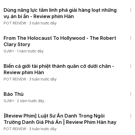
44:53
Dùng năng lực tâm linh phá giải hàng loạt những
vụ án bí ẩn - Review phim Hàn
POT REIVEW
·
3 tuần trước đây
49:15
From The Holocaust To Hollywood - The Robert
Clary Story
GJW+
·
1 năm trước đây
36:40
Biến cả giới tài phiệt thành quân cờ dưới chân -
Review phim Hàn
POT REIVEW
·
3 tuần trước đây
1:31:04
Báo Thù
GJW+
·
2 năm trước đây
1:25:40
[Review Phim] Luật Sư Ẩn Danh Trong Ngôi
Trường Danh Giá Phá Án | Review Phim Hàn hay
POT REIVEW
·
3 tuần trước đây