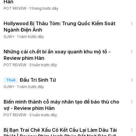
Hàn
POT REIVEW
·
1 tháng trước đây
1:03:56
Hollywood Bị Thâu Tóm: Trung Quốc Kiểm Soát
Ngành Điện Ảnh
GJW+
·
1 năm trước đây
32:47
Những cái ch.ết bí ẩn xoay quanh khu mộ tổ -
Review phim Hàn
POT REIVEW
·
3 tuần trước đây
2:13:02
Đấu Trí Sinh Tử
Thuê
GJW+
·
1 năm trước đây
1:02:52
Biến mình thành cỗ máy nhân tạo để báo thù cho
vợ - Review phim Hàn
POT REIVEW
·
3 tuần trước đây
52:09
Bị Bạn Trai Chê Xấu Cô Kết Cấu Lại Làm Dâu Tài