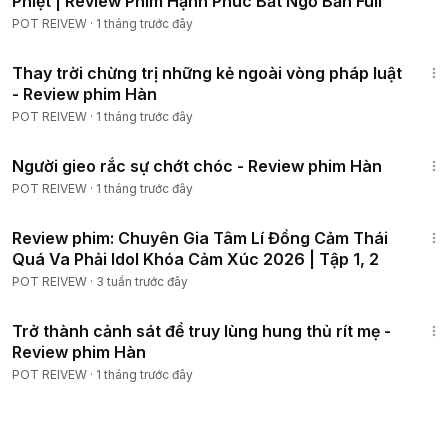
Phiệt | Review Phim Hạnh Phúc Bất Ngờ Bản Full
POT REIVEW
·
1 tháng trước đây
1:26:40
Thay trời chừng trị những kẻ ngoài vòng pháp luật
- Review phim Hàn
POT REIVEW
·
1 tháng trước đây
37:49
Người gieo rắc sự chớt chóc - Review phim Hàn
POT REIVEW
·
1 tháng trước đây
19:30
Review phim: Chuyên Gia Tâm Lí Đồng Cảm Thái
Quá Va Phải Idol Khóa Cảm Xúc 2026 | Tập 1, 2
POT REIVEW
·
3 tuần trước đây
2:01:47
Trở thành cảnh sát để truy lùng hung thủ rít mẹ -
Review phim Hàn
POT REIVEW
·
1 tháng trước đây