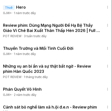
1:34:36
Hero
Thuê
GJW+
·
1 năm trước đây
45:33
Review phim: Dùng Mạng Người Để Hạ Bệ Thầy
Giáo Vì Chê Bai Xuất Thân Thấp Hèn 2026 | Full 6
Tập
POT REIVEW
·
3 tuần trước đây
1:41:59
Thuyền Trưởng và Mối Tình Cuối Đời
GJW+
·
1 năm trước đây
48:52
Những vụ an bí ẩn và sự thật bất ngờ - Review
phim Hàn Quốc 2023
POT REIVEW
·
1 tháng trước đây
1:48:57
Phán Quyết Vô Hình
GJW+
·
2 năm trước đây
50:12
Cảnh sát bỏ nghề làm xã h.ội đ.e.n - Review phim