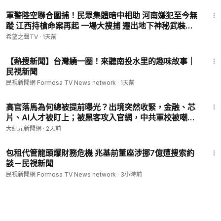
14:01
軍警陸空聯合圍捕！民眾集體暗中相助 河南嫌犯至今無
蹤 江西持槍命案再起 一場大搜捕 遷出地下神秘武裝？
【全球視野】
希望之聲TV
·
1天前
5:56
【熱搜新聞】台灣繞一圈！來聽南投水里的趣味故事｜
民視新聞
民視新聞網 Formosa TV News network
·
1天前
11:16
高官落馬為何總被提前曝光？出境突然收緊，金融、芯
片、AI人才被盯上；被黑客攻入官網，中共軍校被嘲諷
｜#佳音時刻
大紀元新聞網
·
2天前
1:41
包租代管龍頭爆財務危機 兆基前董座涉挪7億遭搜索約
談－民視新聞
民視新聞網 Formosa TV News network
·
3小時前