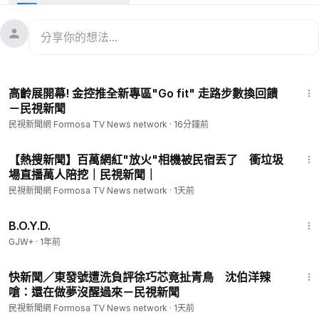
成為這個頻道的會員並獲得福利：
https://www.youtube.com/channel/UC2VmWn8dAqkzlQqvy0
2E1PA/join
歡迎收看並訂閱【
#民視新聞網
】YouTube頻道，另外請記得開
1:55
啟YouTube🔔小鈴鐺通知！！
高齡展開幕! 金控推全新專區"Go fit" 走路步數換回饋
－民視新聞
👇👇👇民視新聞人氣社群👇👇👇
民視新聞網 Formosa TV News network
·
16分鐘前
◉按讚訂閱《民視新聞FB》，給您最快速優質新聞
➔
https://www.facebook.com/ftvnews53/
3:42
◯歡迎訂閱《民視新聞網》，即時追蹤最有深度新聞
【熱搜新聞】百萬網紅"放火"相機被民宿丟了 衝垃圾
場直播萬人陪挖｜民視新聞｜
➔
https://www.youtube.com/FTVCP
◉歡迎訂閱《民視新聞直播》，隨時直播最真實新聞
民視新聞網 Formosa TV News network
·
1天前
➔
https://youtu.be/ylYJSBUgaMA
1:33:24
◯歡迎訂閱《民視讚夯》，隨時follow最熱門最優質節目
B.O.Y.D.
➔
https://www.youtube.com/FTVNP
GJW+
·
1年前
1:45
👇👇👇民視新聞人氣連結👇👇👇
快新聞／東發號遭洗負評徐巧芯竟扯青鳥 沈伯洋辣
🉐隨時LINE一下新聞不漏接✅
https://goo.gl/hze3Wv
嗆：還在做夢沒醒過來－民視新聞
🉐超方便手機APP立刻載📱
https://goo.gl/UXPysp
民視新聞網 Formosa TV News network
·
1天前
🉐隨時隨地看電視📺
https://goo.gl/fYB6on