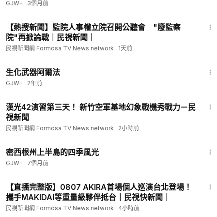
GJW+
·
3個月前
11:25
【熱搜新聞】監院人事權立院召開公聽會 "廢監察
院"再掀論戰｜民視新聞｜
民視新聞網 Formosa TV News network
·
1天前
1:10:26
生化武器阿爾法
GJW+
·
2年前
1:44
漢光42演習第三天！ 新竹空軍基地幻象戰機秀戰力－民
視新聞
民視新聞網 Formosa TV News network
·
2小時前
53:07
密西根州上半島的四季風光
GJW+
·
7個月前
46:55
【直播完整版】0807 AKIRA首場個人巡演台北登場！
攜手MAKIDAI等重量級夥伴抵台｜民視快新聞｜
民視新聞網 Formosa TV News network
·
4小時前