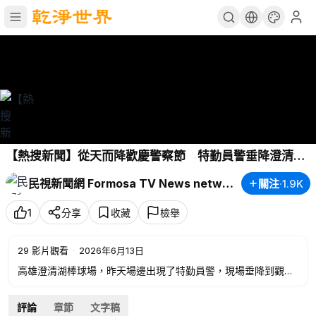
【熱搜新聞】從天而降歡慶警察節 特勤員警垂降澄清湖
球場｜民視新聞｜
民視新聞網 Formosa TV News network
關注
·
1.9K
1
分享
收藏
檢舉
29
影片觀看
·
2026年6月13日
高雄澄清湖棒球場，昨天場邊出現了特勤員警，現場垂降到觀眾
席，讓球迷看了直呼過癮，詳細情形，連線記者蘇晟維。
評論
章節
文字稿