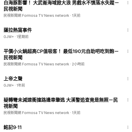
白海豚影響！ 大武崙海域掀大浪 男戲水不慎落水失蹤－
民視新聞
民視新聞網 Formosa TV News network
·
1天前
1:51:14
薩拉熱窩事件
GJW+
·
1星期前
2:06
平價小火鍋超高CP值吸客！ 最低190元自助吧吃到飽－
民視新聞
民視新聞網 Formosa TV News network
·
2小時前
1:31:48
上帝之聲
GJW+
·
1年前
1:01
疑轉彎未減速衝撞路邊車肇逃 大溪警追查竟是無照－民
視新聞
民視新聞網 Formosa TV News network
·
1天前
1:13:52
銘記9·11