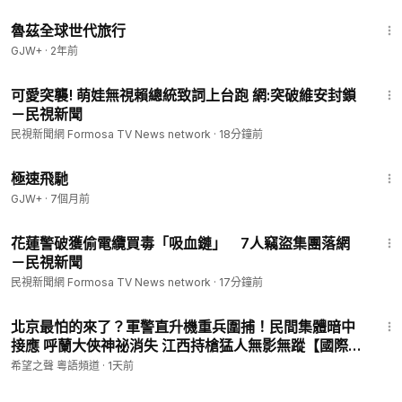
1:10:28
🉐關心台灣大小事📰
https://www.ftvnews.com.tw/
魯茲全球世代旅行
🉐還沒追蹤ig就落伍了✨
https://goo.gl/eWnXSZ
GJW+
·
2年前
2:18
可愛突襲! 萌娃無視賴總統致詞上台跑 網:突破維安封鎖
－民視新聞
民視新聞網 Formosa TV News network
·
18分鐘前
11:51
極速飛馳
GJW+
·
7個月前
1:16
花蓮警破獲偷電纜買毒「吸血鏈」 7人竊盜集團落網
－民視新聞
民視新聞網 Formosa TV News network
·
17分鐘前
13:53
北京最怕的來了？軍警直升機重兵圍捕！民間集體暗中
接應 呼蘭大俠神祕消失 江西持槍猛人無影無蹤【國際風
雲】
希望之聲 粵語頻道
·
1天前
1:03