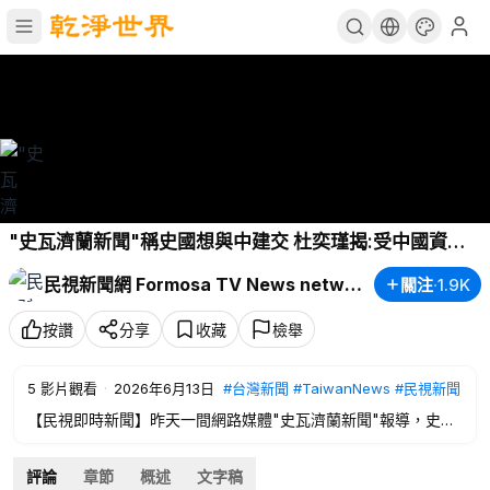
"史瓦濟蘭新聞"稱史國想與中建交 杜奕瑾揭:受中國資助
－民視新聞
民視新聞網 Formosa TV News network
關注
·
1.9K
按讚
分享
收藏
檢舉
5
影片觀看
·
2026年6月13日
#台灣新聞
#TaiwanNews
#民視新聞
【民視即時新聞】昨天一間網路媒體"史瓦濟蘭新聞"報導，史國
總理戴羅素正推動提案，有意與中國建交，但現在這間媒體被發
現，恐怕是受中國資助幫忙打認知戰，最新情形連線記者陳妍
評論
章節
概述
文字稿