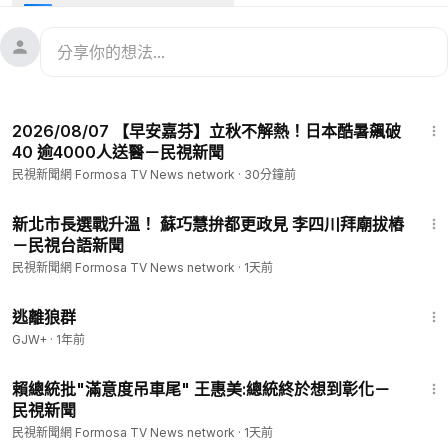
伶。
#台灣新聞
#TaiwanNews
#民視新聞
#FTV新聞
#Taiwan
--
看新聞：
https://www.ftvnews.com.tw/news/detail/2026613P0
3M1?utm_source=youtube&utm_medium=description
23:45
--
2026/08/07 【早安嘉芬】立秋不解熱！日本酷暑飆破
📱下載民視新聞APP →
https://www.ftvnews.com.tw/download
40 逾4000人送醫－民視新聞
✅ 民視新聞網：
https://www.ftvnews.com.tw/
民視新聞網 Formosa TV News network
·
30分鐘前
✅ 民視新聞FB：
https://www.facebook.com/ftvnews53
✅ 加入民視LINE：
https://lin.ee/jvHY7X4
2:04
✅ 訂閱民視IG：
https://www.instagram.com/ftvnews/
新北市長選戰升溫！ 蘇巧慧拚都更政見 李四川拜廟拔樁
－民視台語新聞
民視新聞網 Formosa TV News network
·
1天前
2:12:23
逃離狼群
GJW+
·
1年前
1:54
賴總統批"滿意度吊車尾" 王惠美:總統終於想到彰化－
民視新聞
民視新聞網 Formosa TV News network
·
1天前