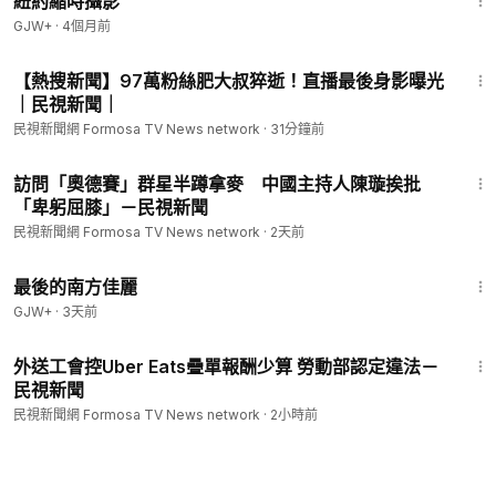
紐約縮時攝影
GJW+
·
4個月前
4:18
【熱搜新聞】97萬粉絲肥大叔猝逝！直播最後身影曝光
｜民視新聞｜
民視新聞網 Formosa TV News network
·
31分鐘前
1:33
訪問「奧德賽」群星半蹲拿麥 中國主持人陳璇挨批
「卑躬屈膝」－民視新聞
民視新聞網 Formosa TV News network
·
2天前
1:38:29
最後的南方佳麗
GJW+
·
3天前
1:37
外送工會控Uber Eats疊單報酬少算 勞動部認定違法－
民視新聞
民視新聞網 Formosa TV News network
·
2小時前