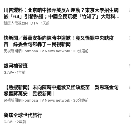
23:50
川普爆料：北京暗中操弄美反AI運動？東京大學招生網
嵌「64」引發熱議；中國全民玩梗「竹知了」大戰科技
巨頭；直擊橫州災後現場：居民講述安置困境|【#中國
新唐人電視台NTDTV
·
1天前
禁聞】 8月5日完整版 ｜#新唐人
1:57
快新聞／蔣萬安拒向陳時中道歉！竟又怪罪中央缺疫
苗 綠委金句怒轟了－民視新聞
民視新聞網 Formosa TV News network
·
30分鐘前
2:26:39
銀河補習班
GJW+
·
1年前
6:44
【熱搜新聞】未向陳時中道歉又怪缺疫苗 吳思瑤金句
怒轟蔣萬安｜民視新聞｜
民視新聞網 Formosa TV News network
·
30分鐘前
1:10:28
魯茲全球世代旅行
GJW+
·
2年前
2:05