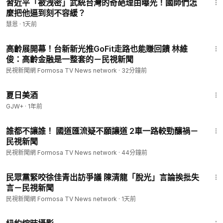
習近平「被洩密」武統台灣的奇葩理由曝光！國師們怎
麼把他逼到刻不容緩？
慧恩
·
1天前
1:55
高齡展開幕！台新新光推GoFit走路也能賺回饋 林維
俊：高齡金融是一整套的－民視新聞
民視新聞網 Formosa TV News network
·
32分鐘前
1:30:27
夏日美酒
GJW+
·
1年前
1:27
誰都不讓誰！ 國道匯流疑不願讓道 2車一路較勁釀禍－
民視新聞
民視新聞網 Formosa TV News network
·
44分鐘前
2:07
民眾黨緊咬徐佳青出訪爭議 陳清龍「脫光」言論挨批失
言－民視新聞
民視新聞網 Formosa TV News network
·
1天前
16:44