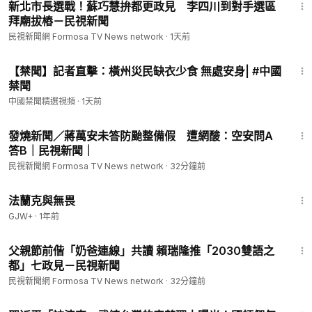
新北市長選戰！蘇巧慧拚都更政見 李四川到對手選區
拜廟拔樁－民視新聞
民視新聞網 Formosa TV News network
·
1天前
3:46
【禁聞】記者直擊：橫州災民缺衣少食 無處安身| #中國
禁聞
中國禁聞精選視頻
·
1天前
4:20
發燒新聞／蔣萬安未答防颱整備假 遭網酸：空安問A
答B｜民視新聞｜
民視新聞網 Formosa TV News network
·
32分鐘前
1:39:41
法蘭克與無畏
GJW+
·
1年前
1:21
父親節前偕「奶爸連線」共讀 賴瑞隆推「2030雙語之
都」七政見－民視新聞
民視新聞網 Formosa TV News network
·
32分鐘前
12:36