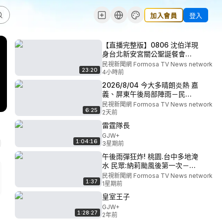
加入會員
登入
【直播完整版】0806 沈伯洋現
身台北新安宮關公聖誕餐會最
新直擊｜民視快新聞｜
民視新聞網 Formosa TV News network
23:20
4小時前
2026/8/04 今大多晴朗炎熱 嘉
義、屏東午後局部陣雨－民視
新聞
民視新聞網 Formosa TV News network
6:25
2天前
雷霆隊長
GJW+
1:04:16
3星期前
午後雨彈狂炸! 桃園.台中多地淹
水 民眾:納莉颱風後第一次－民
視新聞
民視新聞網 Formosa TV News network
1:37
1星期前
皇室王子
GJW+
1:28:27
2年前