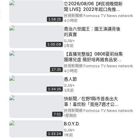
⏰2026/08/06【#民視晚間新
聞 LIVE】2022年起口角推倒
義交奪命 工人遭一審重判10
民視新聞網 Formosa TV News network
1:58:25
年4個月／超車糾紛爆衝突 68
4小時前
歲男持刀理論反遭打趴／苗通
喬治六世國王：國王演講背後
霄男騎車外出失聯16天 自摔
的真實
草叢堆成腐屍
GJW+
1:05:09
2年前
【直播完整版】0806夏莉絲集
團爆兒虐 簡舒培再揭食品安全
問題｜民視快新聞｜
民視新聞網 Formosa TV News network
27:35
4小時前
愚人節
GJW+
1:34:25
3天前
快新聞／在野1縣市首長出大
事！毒炊粉「竟拖7週才公
布」 綠營戰將嗆下台－民視
民視新聞網 Formosa TV News network
7:51
新聞
1星期前
B.O.Y.D.
GJW+
1:33:24
1年前