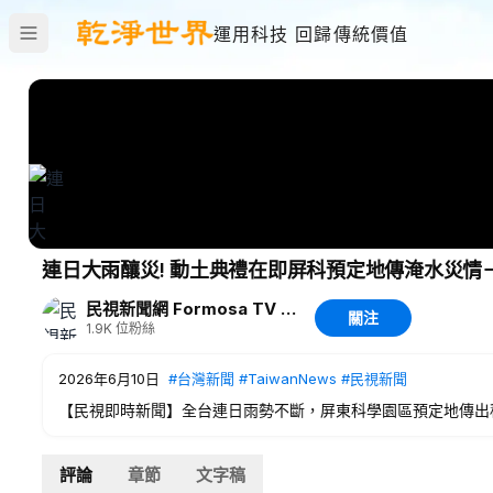
運用科技 回歸傳統價值
連日大雨釀災! 動土典禮在即屏科預定地傳淹水災情
民視新聞網 Formosa TV News network
關注
1.9K
位粉絲
2026年6月10日
#台灣新聞
#TaiwanNews
#民視新聞
【民視即時新聞】全台連日雨勢不斷，屏東科學園區預定地傳出
通行。不過再過兩天，12號這裡就要舉行聯合動土典禮，總統
期舉行。
評論
章節
文字稿
#台灣新聞
#TaiwanNews
#民視新聞
#FTV新聞
#Taiwan