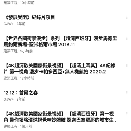
建築工程
·
10小時前
1:15:33
《發展受阻》紀錄片項目
GJW+
·
2年前
13:50
【世界各國街景漫步】系列 【超清西班牙】漫步馬德里
馬約爾廣場-聖米格爾市場 2018.11
建築工程
·
5小時前
1:18:34
【4K超清歐美國家街景視頻】 【超清土耳其】4K紀錄
片 第一視角 漫步卡帕多西亞+無人機航拍 2020.2
建築工程
·
12小時前
2:22:03
12.12：首爾之春
GJW+
·
2年前
29:35
【4K超清歐美國家街景視頻】 【超清西班牙】第一視
角 帶你領略環球視覺精妙體驗 探索巴塞羅那的城市生活
和地標 BGM版 part 3 (1080P高清版) 2022.6
建築工程
·
1個月前