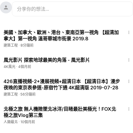
1:06:27
美國、加拿大、歐洲、港台、東南亞第一視角 【超清加
拿大】第一視角 溫哥華城市街景 2019.8
建築工程
·
8分鐘前
42:59
風光影片 探索地球最美的角落 - 風光影片
4K風光
·
4個月前
24:04
426直播視頻-2+漫展視頻+超清日本 【超清日本】漫步
夜晚的東京表參道-原宿竹下通 4K超清版 2019-07-28
建築工程
·
56分鐘前
20:20
北極之旅 無人機險墜北冰洋/目睹最壯美極光！FOX北
極之旅Vlog第三集
人類最北
·
10個月前
1:39:46