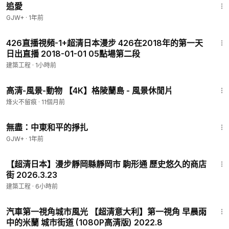
追愛
GJW+
·
1年前
35:35
426直播視頻-1+超清日本漫步 426在2018年的第一天
日出直播 2018-01-01 05點場第二段
建築工程
·
1小時前
1:00:30
高清-風景-動物 【4K】格陵蘭島 - 風景休閒片
烽火不留痕
·
11個月前
1:02:15
無盡：中東和平的掙扎
GJW+
·
1年前
57:58
【超清日本】漫步靜岡縣靜岡市 駒形通 歷史悠久的商店
街 2026.3.23
建築工程
·
6小時前
55:33
汽車第一視角城市風光 【超清意大利】第一視角 早晨雨
中的米蘭 城市街道 (1080P高清版) 2022.8