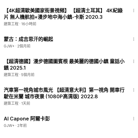
52:01
【4K超清歐美國家街景視頻】 【超清土耳其】 4K紀錄
片 無人機航拍+漫步地中海小鎮-卡斯 2020.3
建築工程
·
16小時前
2:34:53
蒙古：成吉思汗的崛起
GJW+
·
2個月前
41:22
【超清德國】漫步德國圖賓根 最美麗的德國小鎮 童話小
鎮 2025.1
建築工程
·
5個月前
43:48
汽車第一視角城市風光 【超清意大利】第一視角 開車行
駛在米蘭 城市夜景 (1080P高清版) 2022.8
建築工程
·
1天前
40:45
Al Capone 阿爾卡彭
GJW+
·
2年前
27:29