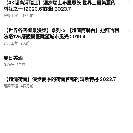
【4K超高清瑞士】漫步瑞士布里恩茨 世界上最美麗的
村莊之一 (2023.6拍攝) 2023.7
建築工程
·
4個月前
11:19
【世界各國街景漫步】系列-2 【超清阿聯酋】迪拜哈利
法塔125層觀景臺眺望城市風光 2019.4
建築工程
·
2天前
1:30:27
夏日美酒
GJW+
·
1年前
40:51
【超清荷蘭】漫步夏季的荷蘭首都阿姆斯特丹 2023.7
建築工程
·
4個月前