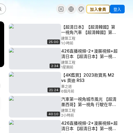
加入會員
登入
【超清日本】【超清韓國】第
一視角汽車 【超清韓國】第一
視角 首爾市西區 木洞-汝矣島
建築工程
25:00
2020.3
1小時前
426直播視頻-2+漫展視頻+超
清日本 【超清日本】第一視角
蕎麥花盛開的戶隱展望苑
建築工程
2:34
2019.8
1星期前
【4K鑑賞】2023款寶馬 M2
vs 奧迪 RS3
車之迷
21:24
6個月前
汽車第一視角城市風光 【超清
墨西哥】第一視角 行駛在早晨
的墨西哥城 高速公路 (1080P
建築工程
40:10
高清版) 2022.7
2小時前
426直播視頻-2+漫展視頻+超
清日本 【超清日本】第一視角