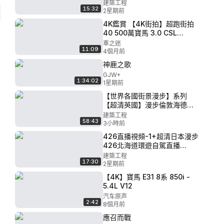
北海道-紫竹花園 2019.8
建築工程
15:32
2星期前
4K鑑賞 【4K街拍】超跑街拍
40 500萬寶馬 3.0 CSL
Koenigsegg CC850 DBS
車之迷
11:09
4個月前
神鹿之歌
GJW+
1:34:02
1星期前
【世界各國街景漫步】系列
【超清英國】漫步倫敦海德公
園聖誕主題遊樂場 2018.12
建築工程
58:43
3小時前
426直播視頻-1+超清日本漫步
426北海道環遊自駕直播
2018-02-23 09點場
建築工程
17:30
2星期前
【4K】寶馬 E31 8系 850i -
5.4L V12
汽车原声
2:42
8個月前
應召而戰