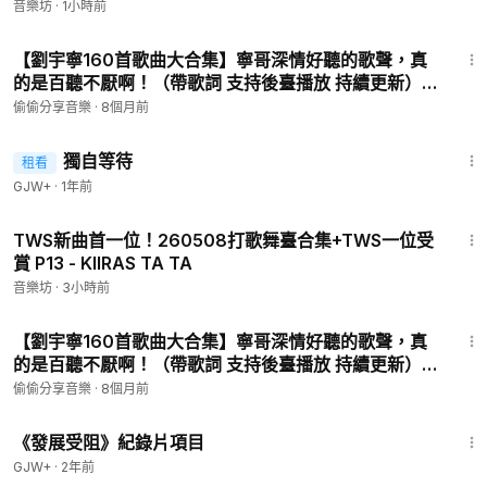
音樂坊
·
1小時前
3:49
【劉宇寧160首歌曲大合集】寧哥深情好聽的歌聲，真
的是百聽不厭啊！（帶歌詞 支持後臺播放 持續更新）
P42 - 海
偷偷分享音樂
·
8個月前
1:50:45
獨自等待
租看
GJW+
·
1年前
3:19
TWS新曲首一位！260508打歌舞臺合集+TWS一位受
賞 P13 - KIIRAS TA TA
音樂坊
·
3小時前
4:50
【劉宇寧160首歌曲大合集】寧哥深情好聽的歌聲，真
的是百聽不厭啊！（帶歌詞 支持後臺播放 持續更新）
P41 - 後來
偷偷分享音樂
·
8個月前
1:15:33
《發展受阻》紀錄片項目
GJW+
·
2年前