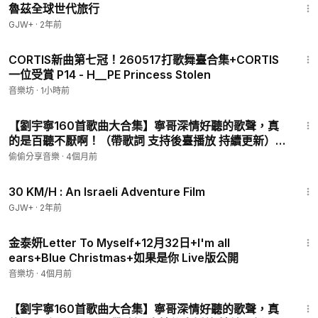
魯茲全球世代旅行
GJW+
·
2年前
2:51
CORTIS新曲第七冠！260517打歌舞臺合集+CORTIS
一位受賞 P14 - H__PE Princess Stolen
音樂坊
·
1小時前
3:37
【劉宇寧160首歌曲大合集】寧哥深情好聽的歌聲，真
的是百聽不厭啊！（帶歌詞 支持後臺播放 持續更新）
P94 - 同生
偷偷分享音樂
·
4個月前
1:08:12
30 KM/H : An Israeli Adventure Film
GJW+
·
2年前
4:32
金泰妍Letter To Myself+12月32日+I'm all
ears+Blue Christmas+如果是你 Live版公開
音樂坊
·
4個月前
2:09
【劉宇寧160首歌曲大合集】寧哥深情好聽的歌聲，真