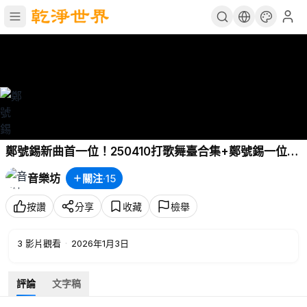
鄭號錫新曲首一位！250410打歌舞臺合集+鄭號錫一位受
賞 P4 - 大聲Us Before
音樂坊
關注
·
15
按讚
分享
收藏
檢舉
3
影片觀看
·
2026年1月3日
評論
文字稿