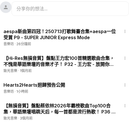
3:30
aespa新曲第四冠！250713打歌舞臺合集+aespa一位
受賞 P9 - SUPER JUNIOR Express Mode
音樂坊
·
26分鐘前
3:44
【Hi-Res無損音質】盤點王力宏100首精選歌曲合集，
不愧是華語樂壇的音樂才子！ P32 - 王力宏 - 放開你的
心
致光音樂
·
1個月前
3:12
Hearts2Hearts迴歸預告公開
音樂坊
·
1小時前
4:10
【無損音質】盤點蔡依林2026年霸榜歌曲Top100合
集，華語樂壇唱跳天后，每一首都是流行熱歌！ P36 -
假面的告白
致光音樂
·
3個月前
1:10:28