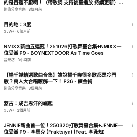
的是百聽不厭啊！（帶歌詞 支持後臺播放 持續更新）
P43 - 劍魂
偷偷分享音樂
·
8個月前
1:05:16
目的地：3度
GJW+
·
6個月前
3:19
NMIXX新曲五連冠！251026打歌舞臺合集+NMIXX一
位受賞 P9 - BOYNEXTDOOR As Time Goes
音樂坊
·
3小時前
4:07
【楊千嬅精選歌曲合集】誰說楊千嬅很多歌都是冷門
歌？萬人大合唱瞭解一下！ P36 - 鍊金術
偷偷分享音樂
·
8個月前
2:34:53
蒙古：成吉思汗的崛起
GJW+
·
2個月前
4:43
JENNIE新曲首一位！250320打歌舞臺合集+JENNIE一
位受賞 P9 - 李馬克 (Fraktsiya) (Feat. 李泳知)