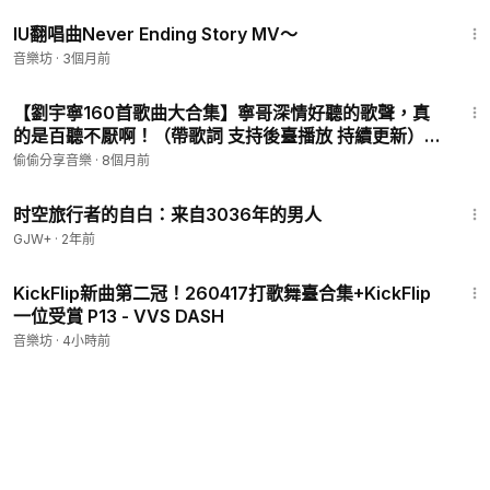
4:43
IU翻唱曲Never Ending Story MV～
音樂坊
·
3個月前
3:34
【劉宇寧160首歌曲大合集】寧哥深情好聽的歌聲，真
的是百聽不厭啊！（帶歌詞 支持後臺播放 持續更新）
P40 - 虎嘯春來
偷偷分享音樂
·
8個月前
37:42
时空旅行者的自白：来自3036年的男人
GJW+
·
2年前
3:19
KickFlip新曲第二冠！260417打歌舞臺合集+KickFlip
一位受賞 P13 - VVS DASH
音樂坊
·
4小時前