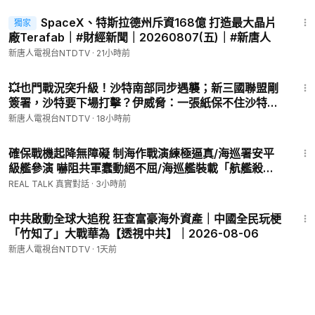
27:06
SpaceX、特斯拉德州斥資168億 打造最大晶片
獨家
廠Terafab｜#財經新聞｜20260807(五)｜#新唐人
新唐人電視台NTDTV
·
21小時前
27:04
💥也門戰況突升級！沙特南部同步遇襲；新三國聯盟剛
簽署，沙特要下場打擊？伊威脅：一張紙保不住沙特！
莫斯科突傳神秘巨響；烏克蘭無人艇化身「航母」！河
新唐人電視台NTDTV
·
18小時前
南「滅門案」疑犯，群眾幫掩護｜#新唐人
14:40
確保戰機起降無障礙 制海作戰演練極逼真/海巡署安平
級艦參演 嚇阻共軍蠢動絕不屈/海巡艦裝載「航艦殺
手」超音速飛彈 驗證平戰轉換高效率/海軍布雷艇裝載
REAL TALK 真實對話
·
3小時前
彈藥 軍警消協同作戰順暢
28:53
中共啟動全球大追稅 狂查富豪海外資產｜中國全民玩梗
「竹知了」大戰華為【透視中共】｜2026-08-06
新唐人電視台NTDTV
·
1天前