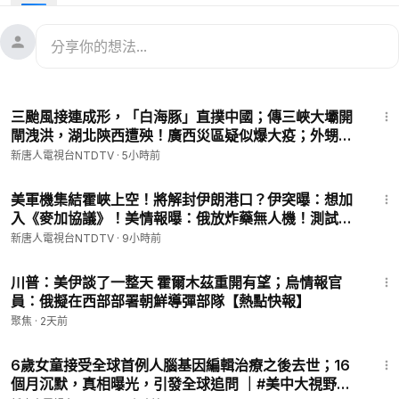
中共試射飛彈引國際反彈！美國務院抨擊、北約示警、菲斥魯莽
襲擊矢板明夫嫌犯原籍廣東 有共犯、反滲透法加辦
-
🔥本節目由普瑞堂「玄寶黑蔘」贊助🔥購滿【普瑞堂】商品滿
500美元，可獲贈九蒸九曝、純手工古法製成的玄寶黑蔘原蔘一
33:40
根。多買多送！單筆滿3000美元再加贈1棵特級原蔘！
三颱風接連成形，「白海豚」直撲中國；傳三峽大壩開
🔗點擊訂購👉🏻
https://puritang.com
📱輸入優惠碼 NTD999，即
閘洩洪，湖北陝西遭殃！廣西災區疑似爆大疫；外甥女
可享受全球免費郵寄！
實名舉報舅舅？中共反腐再鬧笑話；央視自爆「翻
新唐人電視台NTDTV
·
5小時前
=
牆」，華為翻車官媒內訌｜#新唐人
🍃WiseQuest 的明目冷敷眼貼，給眼周最自然的呵護
30:02
🔴點擊可購買👉
https://zh.uhealthtoday.com/discount/NTD99
美軍機集結霍峽上空！將解封伊朗港口？伊突曝：想加
入《麥加協議》！美情報曝：俄放炸藥無人機！測試北
9
約底線？中共「反腐先鋒」秒落馬！挪威碉堡驚藏中共
🎁新唐人電視台專屬優惠碼：NTD999，滿$80減$5
新唐人電視台NTDTV
·
9小時前
間諜？｜#新唐人
13:36
🔥【透視進化論
#立即解凍真相
】
川普：美伊談了一整天 霍爾木茲重開有望；烏情報官
https://epochtim.es/nhr74v
員：俄擬在西部部署朝鮮導彈部隊【熱點快報】
「進化論」是定論,還是待驗證的假說❓1700多位科學家,
聚焦
·
2天前
20多位諾貝爾獎得主,以實證探源 ,帶您跳出教科書框架,
13:20
揭示「進化論」盲點全👊🏻
6歲女童接受全球首例人腦基因編輯治療之後去世；16
=
個月沉默，真相曝光，引發全球追問 ｜#美中大視野
‣‣ 捐助新唐人 ►
https://donation.ntdtv.com