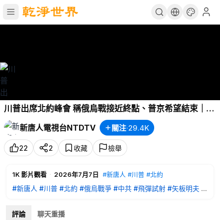
川普出席北約峰會 稱俄烏戰接近終點、普京希望結束｜中
共試射飛彈引國際反彈！美國務院抨擊、北約示警、菲斥
新唐人電視台NTDTV
關注
·
29.4K
魯莽｜襲擊矢板明夫嫌犯原籍廣東 有共犯、反滲透法加辦
｜國際新聞｜20260707(二)｜新唐人電視台
22
2
收藏
檢舉
1K
影片觀看
·
2026年7月7日
#新唐人
#川普
#北約
#新唐人
#川普
#北約
#俄烏戰爭
#中共
#飛彈試射
#矢板明夫
#
國際新聞
川普出席北約峰會 稱俄烏戰接近終點、普京希望結束
評論
聊天重播