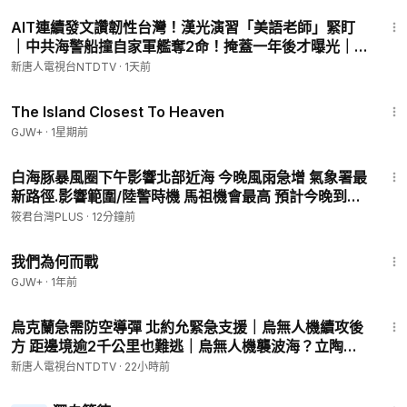
29:58
AIT連續發文讚韌性台灣！漢光演習「美語老師」緊盯
｜中共海警船撞自家軍艦奪2命！掩蓋一年後才曝光｜
20260807(五)｜新唐人電視台
新唐人電視台NTDTV
·
1天前
1:42:35
The Island Closest To Heaven
GJW+
·
1星期前
8:50
白海豚暴風圈下午影響北部近海 今晚風雨急增 氣象署最
新路徑.影響範圍/陸警時機 馬祖機會最高 預計今晚到9
日上午
筱君台灣PLUS
·
12分鐘前
52:05
我們為何而戰
GJW+
·
1年前
58:58
烏克蘭急需防空導彈 北約允緊急支援｜烏無人機續攻後
方 距邊境逾2千公里也難逃｜烏無人機襲波海？立陶宛
指莫斯科策動「假旗行動」嫁禍｜國際新聞｜
新唐人電視台NTDTV
·
22小時前
20260807(五)｜新唐人電視台
1:50:45