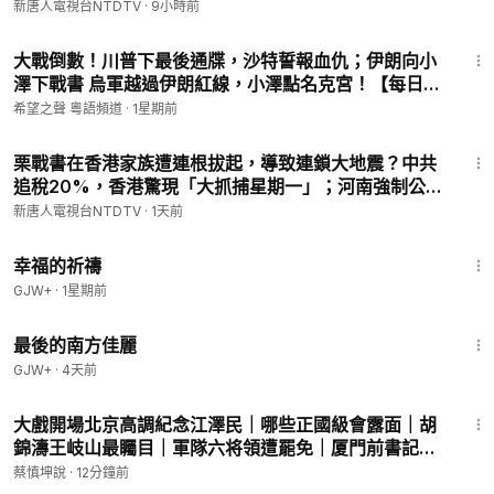
08/07/2026 #新唐人
新唐人電視台NTDTV
·
9小時前
‣‣ 商業合作 ►
cn.ntdtv@gmail.com
16:00
‣‣ 訂閱新唐人電子快訊 ►
https://www.ntdtv.com/b5/registratio
大戰倒數！川普下最後通牒，沙特誓報血仇；伊朗向小
n.html
澤下戰書 烏軍越過伊朗紅線，小澤點名克宮！【每日要
‣‣ 新唐人官方網站 ►
http://www.ntdtv.com
聞】
希望之聲 粵語頻道
·
1星期前
‣‣ 新唐人臉書 ►
https://www.facebook.com/NTDChinese/
‣‣ 新唐人快報臉書 ►
https://www.facebook.com/profile.php?i
34:12
栗戰書在香港家族遭連根拔起，導致連鎖大地震？中共
d=100093087758822&locale=zh_TW
追稅20%，香港驚現「大抓捕星期一」；河南強制公務
‣‣ 推特 ►
https://twitter.com/NTDChinese
員國企放假，政府徹底破產？洪災席捲中國多省；中共
‣‣ 電報 ►
https://t.me/NTDChinese
新唐人電視台NTDTV
·
1天前
基因編輯再出事！｜#新唐人
‣‣ 爆料 ►
talkdjy@gmail.com
；+1 (201) 614-3989；
40:07
‣‣ 翻牆軟件 ►
https://git.io/fgp88
幸福的祈禱
GJW+
·
1星期前
© All Rights Reserved.
1:38:29
最後的南方佳麗
GJW+
·
4天前
1:12:45
大戲開場北京高調紀念江澤民｜哪些正國級會露面｜胡
錦濤王岐山最矚目｜軍隊六将領遭罷免｜厦門前書記崔
永輝被帶走｜（20260808第1183期）#熱門話題
蔡慎坤說
·
12分鐘前