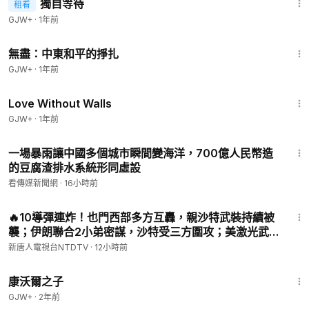
獨自等待
租看
GJW+
·
1年前
1:02:15
無盡：中東和平的掙扎
GJW+
·
1年前
1:52:04
Love Without Walls
GJW+
·
1年前
17:55
一場暴雨讓中國多個城市瞬間變海洋，700億人民幣造
的豆腐渣排水系統形同虛設
看傳媒新聞網
·
16小時前
32:22
🔥10導彈連炸！也門西部多方互轟，親沙特武裝持續被
襲；伊朗聯合2小弟密謀，沙特受三方圍攻；美激光武
器終於來了！伊朗石油島破紀錄斷出口一週，狂損9億
新唐人電視台NTDTV
·
12小時前
美金！傳三峽大壩開閘洩洪｜#新唐人
1:27:39
康沃爾之子
GJW+
·
2年前