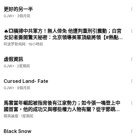
ox.org/pinnacle-view
1:35:50
更好的另一半
感謝您的慷慨支持！🙏
GJW+
·
3個月前
------------------------------------------------------------------
10:57
🔥💥橫掃中共軍方！無人倖免 他遭判重刑引震動；白宮
❤️ 訂閱「精英論壇」會員客服資訊：
https://www.ganjingworld.
女記者撕開驚天秘密：北京領導美軍頂級將領【#熱點
com/s/QqRglNrVYK
（請按 Subscribe）
直擊 #深度報道 Z】
阿波罗新闻网
·
19小時前
電話： +1 (908) 799-8620
2:39:28
電郵：
pinnacleviewcs@gmail.com
虛假資訊
LineID：pinviewcs
GJW+
·
2星期前
（您可通過 Line、Signal 、短信或郵箱聯繫我們）
1:25:23
Cursed Land- Fate
GJW+
·
9個月前
13:09
馬雲當年崛起被指背後有江家勢力；如今張一鳴登上中
國首富，他的成功又與哪些權力人物有關？從字節跳
動、黃坤明到中共宣傳系統，解析中國科技巨頭背後的
精英論壇
·
1星期前
權力版圖|【#精英論壇】 #馬雲 #江家 #中國首富 #中共
1:23:44
權鬥
Black Snow