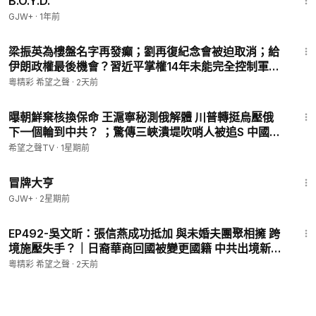
B.O.Y.D.
GJW+
·
1年前
1:04:57
梁振英為樓盤名字再發癲；劉再復紀念會被迫取消；給
伊朗政權最後機會？習近平掌權14年未能完全控制軍
隊？ 主持：石頭 嘉賓：林松博士 Nina【頭頭是道】
粵精彩 希望之聲
·
2天前
08/03/2026
14:51
曝朝鮮棄核換保命 王滬寧秘測俄解體 川普轉挺烏壓俄
下一個輪到中共？ ；驚傳三峽潰堤吹哨人被追S 中國災
民造反了【每日頭條】
希望之聲TV
·
1星期前
1:29:59
冒牌大亨
GJW+
·
2星期前
1:10:39
EP492-吳文昕：張信燕成功抵加 與未婚夫團聚相擁 跨
境施壓失手？｜日裔華商回國被變更國籍 中共出境新規
插翅難飛？｜中南海再傳震盪 元老相繼出事？【Nina面
粵精彩 希望之聲
·
2天前
對面】8/3/2026