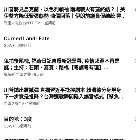
08/02/2026
58:58
川普將見烏克蘭、以色列領袖 兩場戰火有望終結？｜美
伊雙方降低緊張態勢 油價回落｜伊朗前議員促總統 尋求
與美國直接對話 ｜國際新聞｜20260727(一)｜新唐人
新唐人電視台NTDTV
·
1星期前
電視台
1:25:23
Cursed Land- Fate
GJW+
·
9個月前
36:47
鬼拍後尾枕, 福奇日記自爆新冠黑幕, 疫情起源不再是
謎；主持：石頭、嘉賓：路橋【粵講粵有理】
07/31/2026
粵精彩 希望之聲
·
6天前
14:50
川普拋出震撼彈 直揭習近平操控劇本 賴清德分身現身
下一步竟是投降？台灣選戰瞬間陷入爆雷模式【聚焦臺
灣】
希望之聲TV
·
1星期前
1:05:16
目的地：3度
GJW+
·
6個月前
46:20