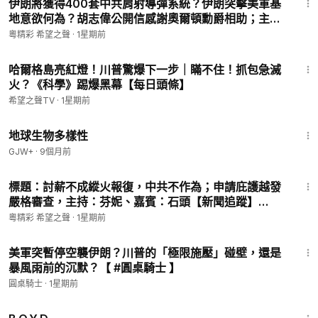
伊朗將獲得400套中共肩射導彈系統？伊朗突擊美軍基
地意欲何為？胡志偉公開信感謝奧爾頓勳爵相助；主
持：石頭 【頭頭是道】07/29/2026
粵精彩 希望之聲
·
1星期前
15:45
哈爾格島亮紅燈！川普驚爆下一步｜瞞不住！抓包急滅
火？《科學》踢爆黑幕【每日頭條】
希望之聲TV
·
1星期前
25:16
地球生物多樣性
GJW+
·
9個月前
30:08
標題：討薪不成縱火報復，中共不作為；申請庇護越發
嚴格審查，主持：芬妮、嘉賓：石頭【新聞追蹤】
20260729
粵精彩 希望之聲
·
1星期前
37:38
美軍突暫停空襲伊朗？川普的「極限施壓」碰壁，還是
暴風雨前的沉默？【 #圓桌騎士 】
圓桌騎士
·
1星期前
1:33:24