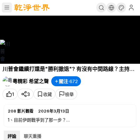
川普會繼續打還是"勝利撤退"? 有沒有中間路線？主持：
石頭、嘉賓：路橋【粵講粵有理】03/13/2026
粵精彩 希望之聲
關注
·
672
1
3
收藏
檢舉
208
影片觀看
·
2026年3月13日
1、目前伊朗戰爭到了那一步？
2、如果要終止戰爭，川普要考慮什麼？
3、美軍爆料中共核武的資料。
評論
聊天重播