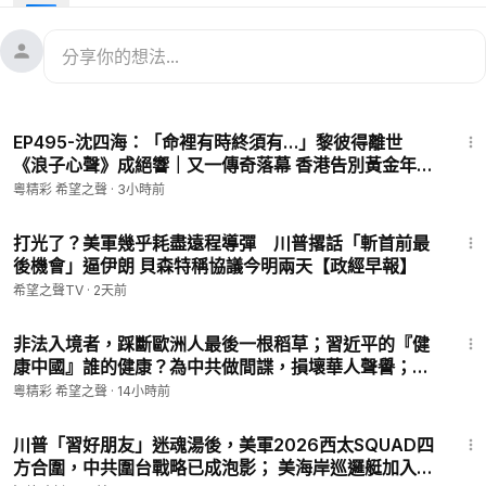
57:22
EP495-沈四海：「命裡有時終須有…」黎彼得離世
《浪子心聲》成絕響｜又一傳奇落幕 香港告別黃金年代
【Nina面對面】8/6/2026
粵精彩 希望之聲
·
3小時前
22:39
打光了？美軍幾乎耗盡遠程導彈 川普撂話「斬首前最
後機會」逼伊朗 貝森特稱協議今明兩天【政經早報】
希望之聲TV
·
2天前
32:03
非法入境者，踩斷歐洲人最後一根稻草；習近平的『健
康中國』誰的健康？為中共做間諜，損壞華人聲譽；主
持：芬妮、嘉賓：石頭【新聞追蹤】20260805
粵精彩 希望之聲
·
14小時前
32:35
川普「習好朋友」迷魂湯後，美軍2026西太SQUAD四
方合圍，中共圍台戰略已成泡影； 美海岸巡邏艇加入南