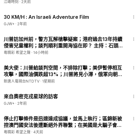
海“對撞”中共海警船！分建軍事基地破解飽和攻擊，“暗
江峰時刻
·
2天前
鷹”15分鐘精準打擊中南海【江峰漫談 20260803第
1:08:12
1245期】#中美對抗
30 KM/H : An Israeli Adventure Film
GJW+
·
2年前
47:28
川普訪加州前，警方瓦解槍擊疑案；港府過去13年持續
侵害兒童權利；談判順利重開海協在即？ 主持：石頭
【頭頭是道】08/05/2026
粵精彩 希望之聲
·
14小時前
27:05
美大使：川普給談判空間，不排除打擊；美伊暫停相互
攻擊，國際油價跌超13%；川普將見小澤，俄軍向朝鮮
求增兵3萬；太子集團頭目被批捕，新增2項罪名【早間
新唐人電視台NTDTV
·
1星期前
環球直擊】2026-07-27
1:36:37
來自奧密克戎星球的訪客
GJW+
·
2年前
39:44
停止打擊條件是迅速達成協議，並馬上執行；區錦新被
控澳門國安法後遭斷絕外界聯繫；在美國是大騙子會大
陸卻成了名校教授 主持：石頭 【頭頭是道】
粵精彩 希望之聲
·
4天前