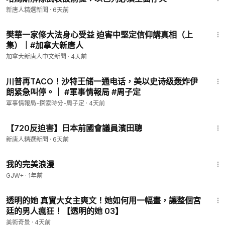
新唐人精選新聞
·
6天前
4:54
樊華一家修大法身心受益 迫害中堅定信仰講真相（上
集）｜#加拿大新唐人
加拿大新唐人中文新聞
·
4天前
9:53
川普再TACO！沙特王储一通电话，美以史诗级轰炸伊
朗紧急叫停。｜ #軍事情報局 #周子定
軍事情報局-探索時分-周子定
·
4天前
1:45
【720反迫害】日本前國會議員濱田聰
新唐人精選新聞
·
6天前
1:31:17
我的完美浪漫
GJW+
·
1年前
9:35
透明的她 真實大女主爽文！她如何用一幅畫，讓整個宮
廷的男人瘋狂！【透明的她 03】
美術奇景
·
4天前