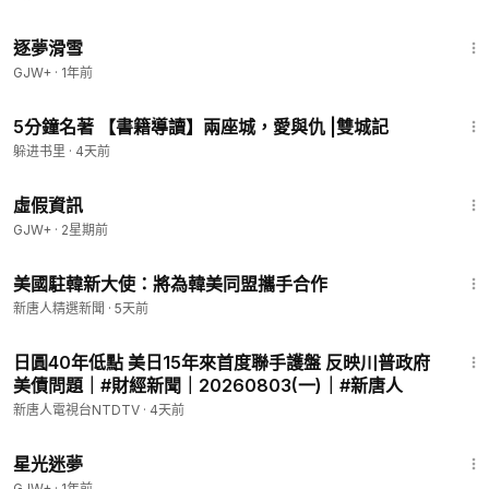
53:28
逐夢滑雪
GJW+
·
1年前
4:44
5分鐘名著 【書籍導讀】兩座城，愛與仇 |雙城記
躲进书里
·
4天前
2:39:28
虛假資訊
GJW+
·
2星期前
1:44
美國駐韓新大使：將為韓美同盟攜手合作
新唐人精選新聞
·
5天前
27:03
日圓40年低點 美日15年來首度聯手護盤 反映川普政府
美債問題｜#財經新聞｜20260803(一)｜#新唐人
新唐人電視台NTDTV
·
4天前
1:23:01
星光迷夢
GJW+
·
1年前