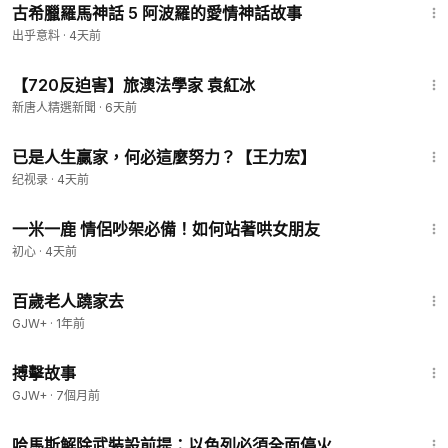
古希臘羅馬神話 5 阿波羅的愛情神話故事
出乎意料
·
4天前
1:07
【720反迫害】旅澳法學家 袁紅冰
新唐人精選新聞
·
6天前
6:46
已是人生贏家，何必這麼努力？【王力宏】
纪视录
·
4天前
10:41
一米一鹿 情侶吵架必備！如何站著哄女朋友
初心
·
4天前
1:54:38
百歲老人蹺家去
GJW+
·
1年前
1:11:38
搏擊故事
GJW+
·
7個月前
2:17
哈馬斯解除武裝設前提：以色列必須全面停火