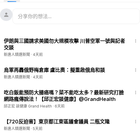
7:35
伊朗與三國請求美國勿大規模攻擊 川普空軍一號與記者
交談
新唐人精選新聞
·
4天前
1:37
烏軍再轟俄野梅倉庫 盧比奧：擬重啟俄烏和談
新唐人精選新聞
·
4天前
4:15
吃白飯能預防大腸癌嗎？菜不能吃太多？最新研究打臉
網路瘋傳說法！【邱正宏談健康】@GrandHealth
邱正宏 談健康 Grand Health
·
6天前
1:14
【720反迫害】東京都江東區議會議員 二瓶文隆
新唐人精選新聞
·
5天前
9:13