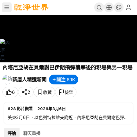
內塔尼亞胡在貝爾謝巴伊朗飛彈襲擊後的現場與另一現場
新唐人精選新聞
關注
·
6.1K
6
2
收藏
檢舉
628
影片觀看
·
2026年3月6日
美東3月6日，以色列特拉維夫附近，內塔尼亞胡在貝爾謝巴彈坑
現場，另外伊朗飛彈襲擊特拉維夫附近地區後的現場景象。新唐
人、大紀元進行網絡重播，即時翻譯字幕。
評論
聊天重播