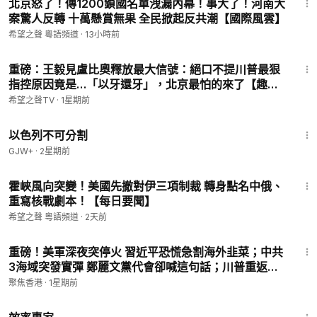
北京怒了！傳1200鎖國名單洩漏內幕！事大了！河南大
案驚人反轉 十萬懸賞無果 全民掀起反共潮【國際風雲】
希望之聲 粵語頻道
·
13小時前
12:39
重磅：王毅見盧比奧釋放最大信號：絕口不提川普最狠
指控原因竟是…「以牙還牙」，北京最怕的來了【趣談
天下事】
希望之聲TV
·
1星期前
1:20:00
以色列不可分割
GJW+
·
2星期前
16:22
霍峽風向突變！美國先撤對伊三項制裁 轉身點名中俄、
重寫核戰劇本！【每日要聞】
希望之聲 粵語頻道
·
2天前
31:49
重磅！美軍深夜突停火 習近平恐慌急割海外韭菜；中共
3海域突發實彈 鄭麗文黨代會卻喊這句話；川普重返晚
宴：子彈不能解決美國分歧【今日新聞】
聚焦香港
·
1星期前
1:29:06