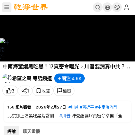
中南海驚爆黑吃黑！17頁密令曝光，川普要清算中共？
【兩岸三地】
希望之聲 粵語頻道
關注
·
4.9K
3
1
收藏
檢舉
156
影片觀看
·
2026年2月27日
#川普
#習近平
#中南海內鬥
北京卻上演黑吃黑荒謬劇！
#川普
陣營醞釀17頁密令準備「全面
大清算」。把
#習近平
逼入絕境的，到底是外部巨變，還是
#中
南海內鬥
？
評論
聊天重播