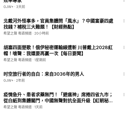
效率專家
GJW+
·
3天前
16:23
北戴河外怪事多，官員集體問「風水」？中國富豪四處
找錢？補稅三大難題！【財經熱點】
希望之聲 粵語頻道
·
20小時前
16:36
胡塞四面楚歌！俄伊秘密運輸線遭斬 川普戴上2028紅
帽！嗆聲：我還要再贏一次【每日要聞】
希望之聲 粵語頻道
·
1星期前
37:42
时空旅行者的自白：来自3036年的男人
GJW+
·
2年前
24:30
疫情急升、患者求藥無門！「避瘟神」席捲四省九市；
從白紙到集體關門，中國無聲對抗全面升級【紅朝秘
聞】
希望之聲 粵語頻道
·
1天前