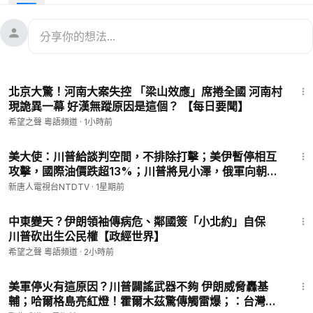
內容提要：
00:42
中南海混戰升級 怪事連發
05:58
川普陣營草案 指控中共
08:37
美伊沒談成 萬斯揭底線
14:44
10:26
巴基斯坦對阿富汗宣戰 北京頭疼
北京大驚！河南大案失控 「梁山效應」席捲全國 河南村
11:59
夢幻組合「璃來龍」再撒糖
現詭異一幕 好漢無蹤原因是這個？ 【每日要聞】
希望之聲 粵語頻道
·
1小時前
希望之聲媒體集團是由海外華人在2003年創辦的獨立媒體，總部
27:05
位於美國舊金山。我們通過短波和網際網路向中國大陸播出節
美大使：川普給談判空間，不排除打擊；美伊暫停相互
攻擊，國際油價跌超13%；川普將見小澤，俄軍向朝鮮
目，傳遞真實的訊息，並通過廣播、網際網路、手機應用等多媒
求增兵3萬；太子集團頭目被批捕，新增2項罪名【早間
體組合，以普通話、粵語向美國、澳洲等地播出節目。
新唐人電視台NTDTV
·
1星期前
環球直擊】2026-07-27
12:44
感謝您對華人公益媒體的支持！
中東變天？伊朗領袖傳病危、鄰國簽「小北約」自保
川普砍出生公民權【政經世界】
——————————————
希望之聲 粵語頻道
·
2小時前
22:16
尊敬的觀眾朋友，請留下您的電子郵件，以便我們能及時地為您
美軍停火有這原因？川普闢謠武器不夠 伊朗威脅轟基
發送最新資訊以及優惠政策：
https://landing.mailerlite.com/we
輔；哈爾格島亮紅燈！霍爾木茲驚傳觸雷爆；：台灣無
bforms/landing/l0i0e3