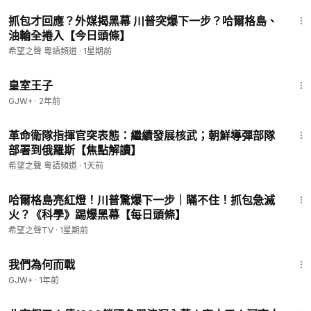
15:43
抓包才回應？外媒揭黑幕 川普突爆下一步？哈爾格島、
油輪全捲入【今日頭條】
希望之聲 粵語頻道
·
1星期前
1:28:27
皇室王子
GJW+
·
2年前
22:34
革命衛隊指揮官突表態：繼續發展核武；朝鮮導彈部隊
部署到俄羅斯【焦點解讀】
希望之聲 粵語頻道
·
1天前
15:45
哈爾格島亮紅燈！川普驚爆下一步｜瞞不住！抓包急滅
火？《科學》踢爆黑幕【每日頭條】
希望之聲TV
·
1星期前
52:05
我們為何而戰
GJW+
·
1年前
13:57