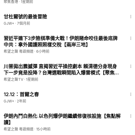
人機銷沙地 烏爆俄增兵 克島現捐款鬧劇【今日看點】
聚焦香港
·
1星期前
-------------------------
1:21:08
💟捐助我們 ►
https://donorbox.org/soh-tv-2
甘杜爾號的最後冒險
🌻
https://landing.mailerlite.com/webforms/landing/l0i0e3
GJW+
·
7個月前
（訂閱我們的新聞）
🚗捐車網址 ►
https://donatecarsoh.org
☎️捐車熱線：855-
18:17
習近平連下3步險棋準備大戰！伊朗賭命咬住最後底牌
578-0088
中共：拿外國護照照樣交稅【兩岸三地】
🤝廣告合作洽談 ►
SOHTV2022@gmail.com
㊙️爆料郵箱 ►
sohtv99@gmail.com
希望之聲 粵語頻道
·
6小時前
14:50
川普拋出震撼彈 直揭習近平操控劇本 賴清德分身現身
下一步竟是投降？台灣選戰瞬間陷入爆雷模式【聚焦臺
灣】
希望之聲TV
·
1星期前
2:22:03
12.12：首爾之春
GJW+
·
2年前
22:33
伊朗內鬥白熱化 以色列爆伊朗繼續修復核設施【焦點解
讀】
希望之聲 粵語頻道
·
15小時前